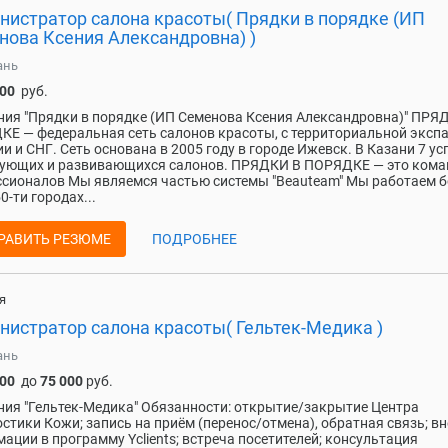
нистратор салона красоты( Прядки в порядке (ИП
нова Ксения Александровна) )
ань
000
руб.
ия "Прядки в порядке (ИП Семенова Ксения Александровна)" ПРЯ
E — федеральная сеть салонов красоты, с территориальной эксп
ии и СНГ. Сеть основана в 2005 году в городе Ижевск. В Казани 7 у
вующих и развивающихся салонов. ПРЯДКИ В ПОРЯДКE — это кома
сионалов Мы являемся частью системы "Beauteam" Мы работаем б
0-ти городах...
РАВИТЬ РЕЗЮМЕ
ПОДРОБНЕЕ
я
нистратор салона красоты( Гельтек-Медика )
ань
000
до
75 000
руб.
ия "Гельтек-Медика" Обязанности: открытие/закрытие Центра
стики Кожи; запись на приём (перенос/отмена), обратная связь; в
ации в программу Yclients; встреча посетителей; консультация