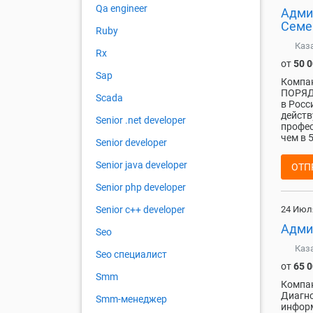
Qa engineer
Адми
Семе
Ruby
Каз
Rx
от
50 
Sap
Компан
ПОРЯДК
Scada
в Росс
дейст
Senior .net developer
профес
чем в 5
Senior developer
Senior java developer
ОТП
Senior php developer
Senior с++ developer
24 Июл
Адми
Seo
Каз
Seo специалист
от
65 
Smm
Компан
Диагно
Smm-менеджер
информ