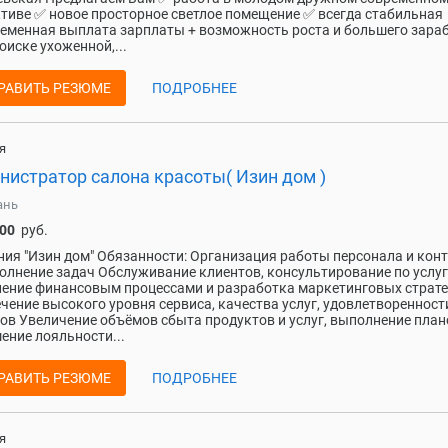
тиве ✅ новое просторное светлое помещение ✅ всегда стабильная
еменная выплата зарплаты + возможность роста и большего зара
оиске ухоженной,...
РАВИТЬ РЕЗЮМЕ
ПОДРОБНЕЕ
я
нистратор салона красоты( Изин дом )
ань
000
руб.
ия "Изин дом" Обязанности: Организация работы персонала и кон
олнение задач Обслуживание клиентов, консультирование по услу
ение финансовым процессами и разработка маркетинговых страте
чение высокого уровня сервиса, качества услуг, удовлетворенност
ов Увеличение объёмов сбыта продуктов и услуг, выполнение план
ние лояльности...
РАВИТЬ РЕЗЮМЕ
ПОДРОБНЕЕ
я