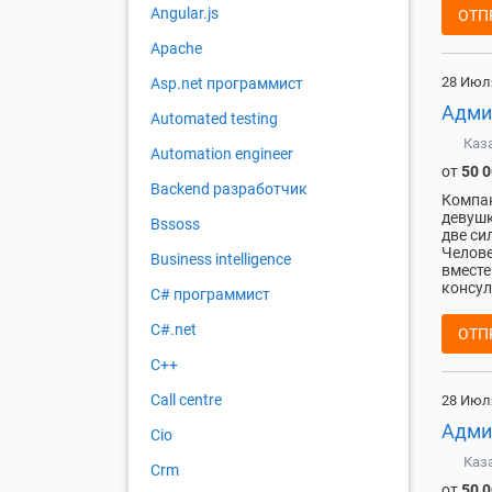
Angular.js
ОТП
Apache
28 Июл
Asp.net программист
Админ
Automated testing
Каз
Automation engineer
от
50 
Backend разработчик
Компан
девушк
Bssoss
две си
Челове
Business intelligence
вместе
консул
C# программист
C#.net
ОТП
C++
Call centre
28 Июл
Адми
Cio
Каз
Crm
от
50 