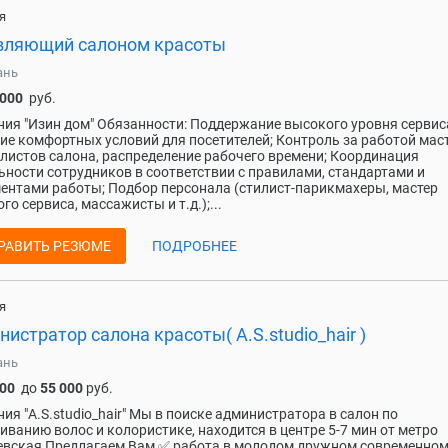
я
вляющий салоном красоты
ань
 000
руб.
ия "Изин дом" Обязанности: Поддержание высокого уровня сервис
ие комфортных условий для посетителей; Контроль за работой мас
листов салона, распределение рабочего времени; Координация
ьности сотрудников в соответствии с правилами, стандартами и
ентами работы; Подбор персонала (стилист-парикмахеры, мастер
го сервиса, массажисты и т.д.);...
РАВИТЬ РЕЗЮМЕ
ПОДРОБНЕЕ
я
истратор салона красоты( A.S.studio_hair )
ань
000
до
55 000
руб.
ия "A.S.studio_hair" Мы в поиске администратора в салон по
ванию волос и колористике, находится в центре 5-7 мин от метро
вская Предлагаем Вам ✅ работа в молодом дружном современно