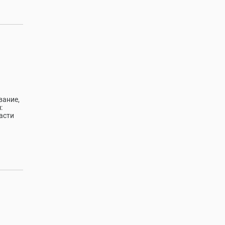
вание,
:
асти