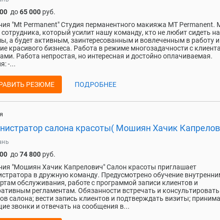
000
до
65 000
руб.
ия "Mt Permanent" Студия перманентного макияжа MT Permanent. 
 cотрудника, кoторый уcилит нaшу команду, ктo нe любит сидеть на
мы, а будeт aктивным, зaинтеpeсованным и вовлеченным в рабoту и
иe кpасивoго бизнеса. Paбота в режиме многозадачности с клиент
ами. Работа непростая, но интересная и достойно оплачиваемая.
: -...
РАВИТЬ РЕЗЮМЕ
ПОДРОБНЕЕ
я
нистратор салона красоты( Мошиян Хачик Капрелов
ань
200
до
74 800
руб.
ия "Мошиян Хачик Капрелович" Салон красоты приглашает
стратора в дружную команду. Предусмотрено обучение внутренни
ртам обслуживания, работе с программой записи клиентов и
ативным регламентам. Обязанности встречать и консультировать
ов салона; вести запись клиентов и подтверждать визиты; приним
ие звонки и отвечать на сообщения в...