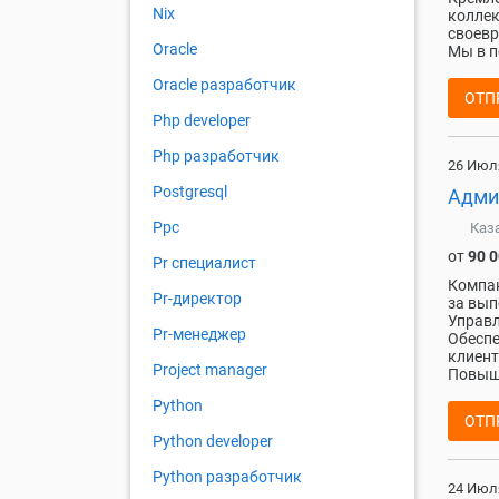
Nix
коллек
своевр
Oracle
Мы в п
Oracle разработчик
ОТП
Php developer
Php разработчик
26 Июл
Postgresql
Адми
Ppc
Каз
от
90 
Pr специалист
Компан
Pr-директор
за вып
Управл
Pr-менеджер
Обеспе
клиент
Project manager
Повыше
Python
ОТП
Python developer
Python разработчик
24 Июл