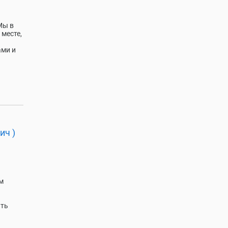
Mы в
 месте,
ами и
ич )
м
ать