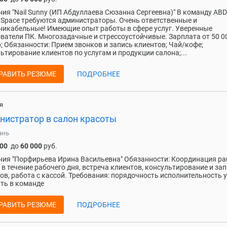
ия "Nail Sunny (ИП Абдуллаева Сюзанна Сергеевна)" В команду ABD
 Space требуются администраторы. Очень ответственные и
икабельные! Имеющие опыт работы в сфере услуг. Уверенные
ватели ПК. Многозадачные и стрессоустойчивые. Зарплата от 50 0
; Обязанности: Прием звонков и запись клиентов; Чай/кофе;
ьтирование клиентов по услугам и продукции салона;...
РАВИТЬ РЕЗЮМЕ
ПОДРОБНЕЕ
я
нистратор в салон красоты
ань
000
до
60 000
руб.
ия "Порфирьева Ирина Васильевна" Обязанности: Координация ра
 в течение рабочего дня, встреча клиентов, консультирование и за
ов, работа с кассой. Требования: порядочность исполнительность 
ть в команде
РАВИТЬ РЕЗЮМЕ
ПОДРОБНЕЕ