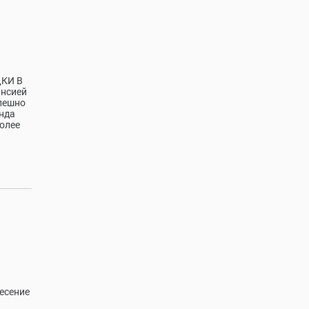
ДКИ В
ансией
спешно
нда
олее
несение