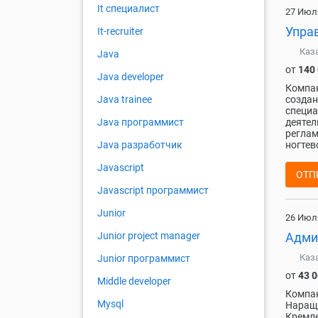
It специалист
27 Июл
Упра
It-recruiter
Каз
Java
от
140
Java developer
Компан
Java trainee
создан
специа
Java программист
деятел
реглам
Java разработчик
ногтево
Javascript
ОТП
Javascript программист
Junior
26 Июл
Junior project manager
Админ
Каз
Junior программист
от
43 
Middle developer
Компан
Mysql
Наращи
Кремле