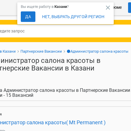
close
Вы ищете работу в
Казани
?
Более 150 000 компаний ждут Ваше резюме
ДА
НЕТ, ВЫБРАТЬ ДРУГОЙ РЕГИОН
 в Казани
Партнерские Вакансии
⚫Администратор салона красоты
инистратор салона красоты в
тнерские Вакансии в Казани
а Администратор салона красоты в Партнерские Вакансии
и - 15 Вакансий
я
нистратор салона красоты( Mt Permanent )
ань