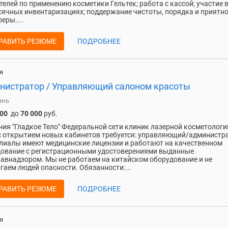
телей по применению косметики Гельтек; работа с кассой; участие 
ячных инвентаризациях; поддержание чистоты, порядка и приятн
еры....
РАВИТЬ РЕЗЮМЕ
ПОДРОБНЕЕ
я
нистратор / Управляющий салоном красоты
ань
000
до
70 000
руб.
ия "Гладкое Тело" Федеральной сети клиник лазерной косметологи
с открытием новых кабинетов требуется: управляющий/администр
лиалы имеют медицинские лицензии и работают на качественном
ование с регистрационными удостоверениями выданные
авнадзором. Мы не работаем на китайском оборудование и не
гаем людей опасности. Обязанности:...
РАВИТЬ РЕЗЮМЕ
ПОДРОБНЕЕ
я