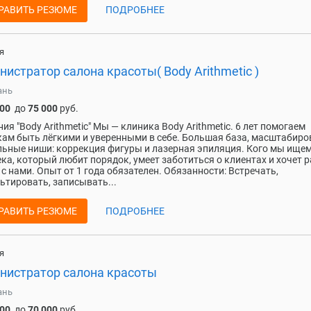
РАВИТЬ РЕЗЮМЕ
ПОДРОБНЕЕ
я
истратор салона красоты( Body Arithmetic )
ань
000
до
75 000
руб.
ия "Body Arithmetic" Мы — клиника Body Arithmetic. 6 лет помогаем
ам быть лёгкими и уверенными в себе. Большая база, масштабиро
льные ниши: коррекция фигуры и лазерная эпиляция. Кого мы ищем
ка, который любит порядок, умеет заботиться о клиентах и хочет р
 с нами. Опыт от 1 года обязателен. Обязанности: Встречать,
ьтировать, записывать...
РАВИТЬ РЕЗЮМЕ
ПОДРОБНЕЕ
я
нистратор салона красоты
ань
000
до
70 000
руб.