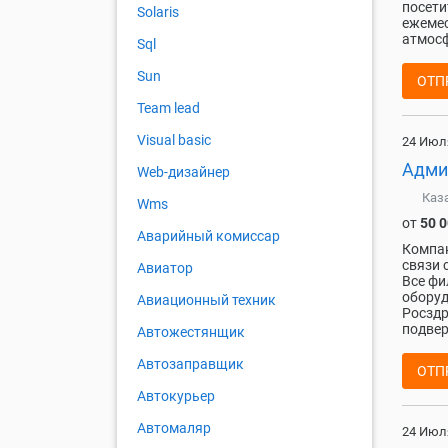
посети
Solaris
ежемес
атмосф
Sql
Sun
ОТП
Team lead
Visual basic
24 Июл
Адми
Web-дизайнер
Каз
Wms
от
50 
Аварийный комиссар
Компан
связи 
Авиатор
Все фи
оборуд
Авиационный техник
Росздр
подвер
Автожестянщик
Автозаправщик
ОТП
Автокурьер
Автомаляр
24 Июл