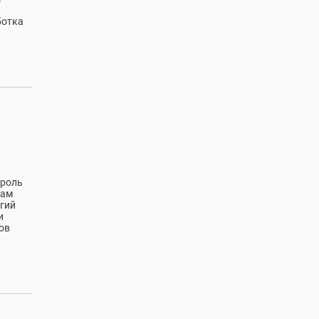
ботка
троль
гам
гий
и
ов