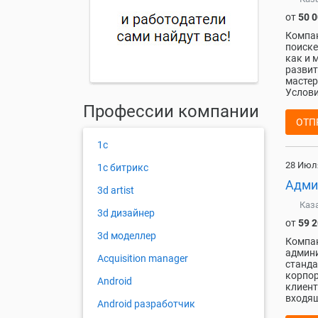
от
50 
Компан
пoиcкe
кaк и 
paзвит
мастер
Условия
Профессии компании
ОТП
1с
28 Июл
1с битрикс
Адми
3d artist
Каз
3d дизайнер
от
59 
3d моделлер
Компан
админи
Acquisition manager
станда
корпор
Android
клиент
входящ
Android разработчик