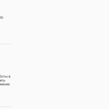
00-
боты в
пись
умение