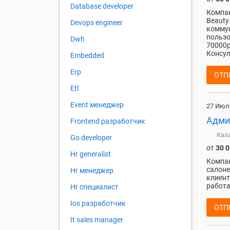
Database developer
Компан
Beauty
Devops engineer
коммун
пользо
Dwh
70000р
Консул
Embedded
Erp
ОТП
Etl
Event менеджер
27 Июл
Адми
Frontend разработчик
Каз
Go developer
от
30 
Hr generalist
Компан
салоне
Hr менеджер
клиент
работа
Hr специалист
Ios разработчик
ОТП
It sales manager