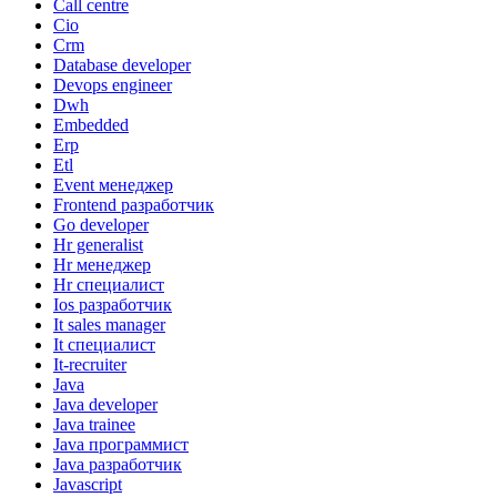
Call centre
Cio
Crm
Database developer
Devops engineer
Dwh
Embedded
Erp
Etl
Event менеджер
Frontend разработчик
Go developer
Hr generalist
Hr менеджер
Hr специалист
Ios разработчик
It sales manager
It специалист
It-recruiter
Java
Java developer
Java trainee
Java программист
Java разработчик
Javascript