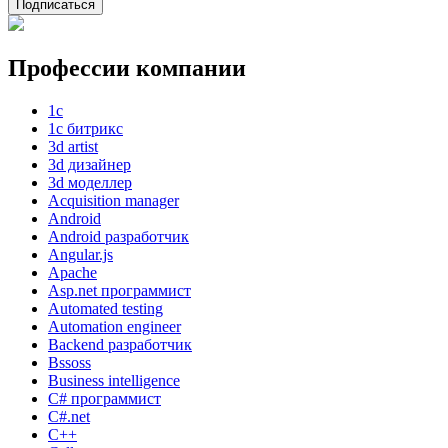
Подписаться
Профессии компании
1с
1с битрикс
3d artist
3d дизайнер
3d моделлер
Acquisition manager
Android
Android разработчик
Angular.js
Apache
Asp.net программист
Automated testing
Automation engineer
Backend разработчик
Bssoss
Business intelligence
C# программист
C#.net
C++