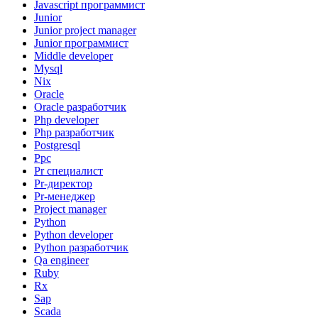
Javascript программист
Junior
Junior project manager
Junior программист
Middle developer
Mysql
Nix
Oracle
Oracle разработчик
Php developer
Php разработчик
Postgresql
Ppc
Pr специалист
Pr-директор
Pr-менеджер
Project manager
Python
Python developer
Python разработчик
Qa engineer
Ruby
Rx
Sap
Scada