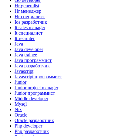
Go developer
Hr generalist
Hr менеджер
Hr специалист
Ios разработчик
It sales manager
It специалист
It-recruiter
Java
Java developer
Java trainee
Java программист
Java разработчик
Javascript
Javascript программист
Junior
Junior project manager
Junior программист
Middle developer
Mysql
Nix
Oracle
Oracle разработчик
Php developer
Php разработчик