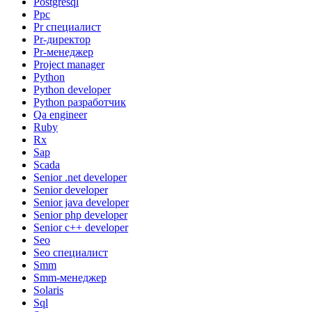
Postgresql
Ppc
Pr специалист
Pr-директор
Pr-менеджер
Project manager
Python
Python developer
Python разработчик
Qa engineer
Ruby
Rx
Sap
Scada
Senior .net developer
Senior developer
Senior java developer
Senior php developer
Senior с++ developer
Seo
Seo специалист
Smm
Smm-менеджер
Solaris
Sql