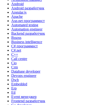
Android
Android разработчик
Angular.js
Apache
Asp.net программист
Automated testing
Automation engineer
Backend разработчик
Bssoss
Business intelligence
C# программист
C#.net
C++
Call centre
Cio
Crm
Database developer
Devops engineer
Dwh
Embedded
Erp
Etl
Event менеджер
Frontend разработчик