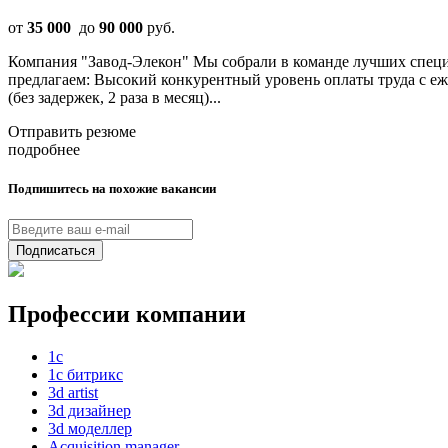
от
35 000
до
90 000
руб.
Компания "Завод-Элекон" Мы собрали в команде лучших специа
предлагаем: Высокий конкурентный уровень оплаты труда с еж
(без задержек, 2 раза в месяц)...
Отправить резюме
подробнее
Подпишитесь на похожие вакансии
Подписаться
Профессии компании
1с
1с битрикс
3d artist
3d дизайнер
3d моделлер
Acquisition manager