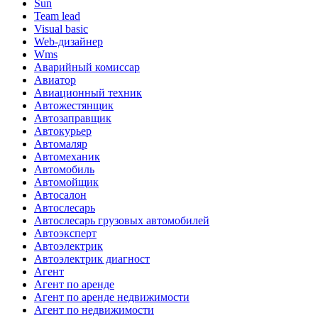
Sun
Team lead
Visual basic
Web-дизайнер
Wms
Аварийный комиссар
Авиатор
Авиационный техник
Автожестянщик
Автозаправщик
Автокурьер
Автомаляр
Автомеханик
Автомобиль
Автомойщик
Автосалон
Автослесарь
Автослесарь грузовых автомобилей
Автоэксперт
Автоэлектрик
Автоэлектрик диагност
Агент
Агент по аренде
Агент по аренде недвижимости
Агент по недвижимости