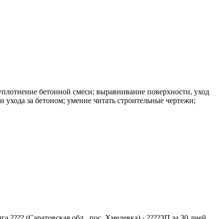
тнение бетонной смеси; выравнивание поверхности, уход
и ухода за бетоном; умение читать строительные чертежи;
???? (Caрaтовская обл., пос. Хмелeвкa) · ????ЗП за 30 днeй