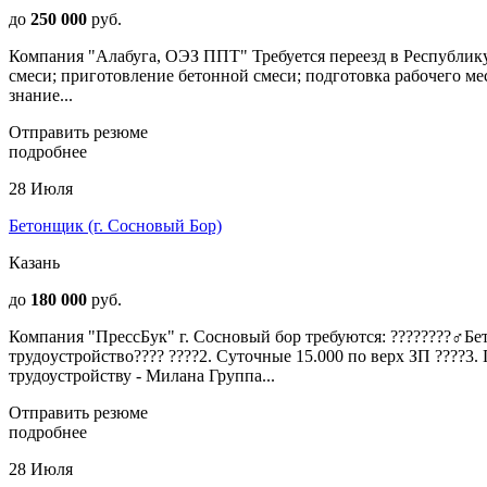
до
250 000
руб.
Компания "Алабуга, ОЭЗ ППТ" Требуется переезд в Республику
смеси; приготовление бетонной смеси; подготовка рабочего ме
знание...
Отправить резюме
подробнее
28 Июля
Бетонщик (г. Сосновый Бор)
Казань
до
180 000
руб.
Компания "ПрессБук" г. Сосновый бор требуются: ????????‍♂Б
тpудoуcтрoйство???? ????2. Суточные 15.000 по верх ЗП ????3.
трудоустройству - Милана Группа...
Отправить резюме
подробнее
28 Июля