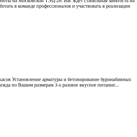
боты на Московской ТЭЦ-26. Вас ждет стабильная занятость на
ботать в команде профессионалов и участвовать в реализации
касов Установление арматуры и бетонирование буронабивных
жда по Вашим размерам 3-х разовое вкусное питание...