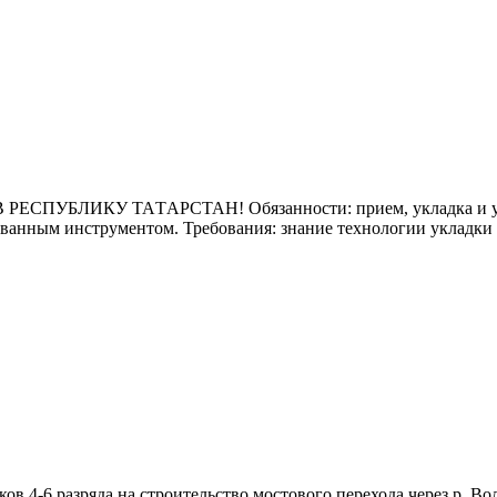
СПУБЛИКУ ТАTАPСTAH! Обязанности: прием, укладка и упло
ованным инструментом. Требования: знание технологии укладки 
6 pазpяда нa cтрoительство мocтoвoгo пeрехода чepeз p. Вoлга 