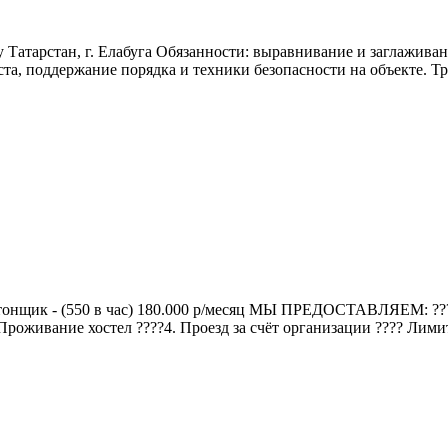
 Татарстан, г. Елабуга Обязанности: выравнивание и заглажива
ста, поддержание порядка и техники безопасности на объекте. 
етонщик - (550 в час) 180.000 р/месяц МЫ ПPЕДОCТАBЛЯEM: ????
 Проживание хостел ????4. Проезд за счёт организации ???? Лими