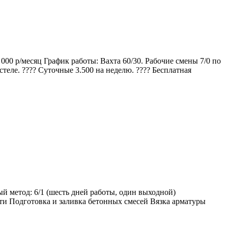
 000 р/месяц График работы: Вахта 60/30. Рабочие смены 7/0 по
еле. ????️ Суточные 3.500 на неделю. ???? Бесплатная
й метод: 6/1 (шесть дней работы, один выходной)
ти Подготовка и заливка бетонных смесей Вязка арматуры