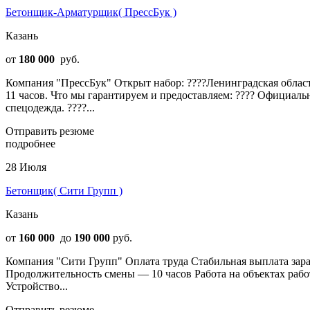
Бетонщик-Арматурщик( ПрессБук )
Казань
от
180 000
руб.
Компания "ПрессБук" Открыт набор: ????Ленинградская область.
11 часов. Что мы гарантируем и предоставляем: ???? Официальн
спецодежда. ????...
Отправить резюме
подробнее
28 Июля
Бетонщик( Сити Групп )
Казань
от
160 000
до
190 000
руб.
Компания "Сити Групп" Оплата труда Стабильная выплата зараб
Продолжительность смены — 10 часов Работа на объектах раб
Устройство...
Отправить резюме