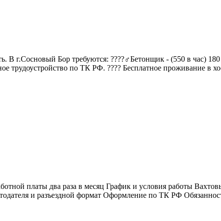
 В г.Сосновый Бор требуются: ????‍♂️Бетонщик - (550 в час) 180
ое трудоустройство по ТК РФ. ???? Бесплатное проживание в хост
отной платы два раза в месяц График и условия работы Вахтовы
отодателя и разъездной формат Оформление по ТК РФ Обязаннос