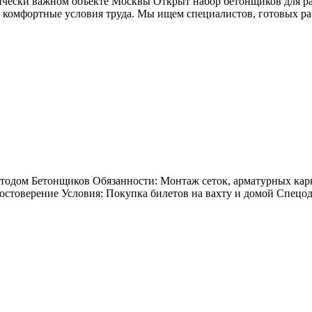
ически важном объекте Москвы Открыт набор бетонщиков для ра
и комфортные условия труда. Мы ищем специалистов, готовых ра
тодом Бетонщиков Обязанности: Монтаж сеток, арматурных кар
остоверение Условия: Покупка билетов на вахту и домой Спецоде