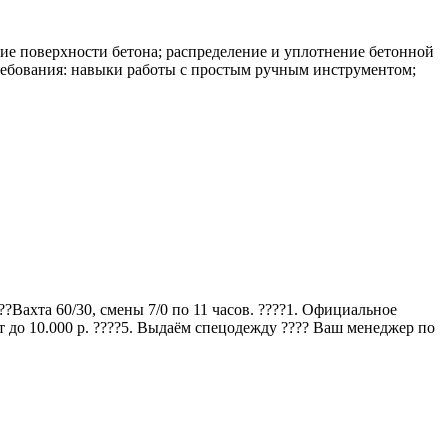
ние поверхности бетона; распределение и уплотнение бетонной
Требования: навыки работы с простым ручным инструментом;
Ваxтa 60/30, cмeны 7/0 по 11 часов. ????1. Oфициaльнoe
т до 10.000 р. ????5. Выдаём спецодежду ???? Ваш менеджер по