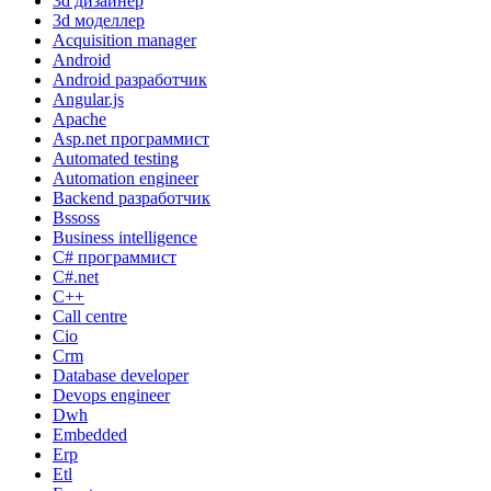
3d дизайнер
3d моделлер
Acquisition manager
Android
Android разработчик
Angular.js
Apache
Asp.net программист
Automated testing
Automation engineer
Backend разработчик
Bssoss
Business intelligence
C# программист
C#.net
C++
Call centre
Cio
Crm
Database developer
Devops engineer
Dwh
Embedded
Erp
Etl