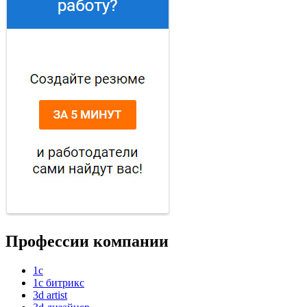
Профессии компании
1с
1с битрикс
3d artist