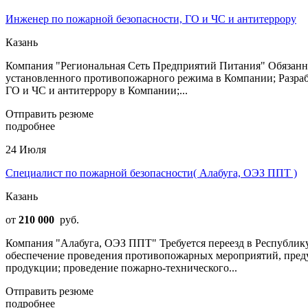
Инженер по пожарной безопасности, ГО и ЧС и антитеррору
Казань
Компания "Региональная Сеть Предприятий Питания" Обязанно
установленного противопожарного режима в Компании; Разраб
ГО и ЧС и антитеррору в Компании;...
Отправить резюме
подробнее
24 Июля
Специалист по пожарной безопасности( Алабуга, ОЭЗ ППТ )
Казань
от
210 000
руб.
Компания "Алабуга, ОЭЗ ППТ" Требуется переезд в Республику
обеспечение проведения противопожарных мероприятий, преду
продукции; проведение пожарно-технического...
Отправить резюме
подробнее