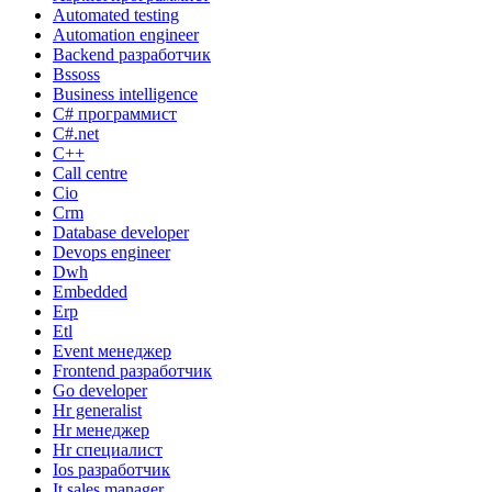
Automated testing
Automation engineer
Backend разработчик
Bssoss
Business intelligence
C# программист
C#.net
C++
Call centre
Cio
Crm
Database developer
Devops engineer
Dwh
Embedded
Erp
Etl
Event менеджер
Frontend разработчик
Go developer
Hr generalist
Hr менеджер
Hr специалист
Ios разработчик
It sales manager