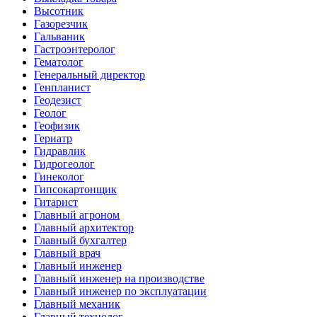
Высотник
Газорезчик
Гальваник
Гастроэнтеролог
Гематолог
Генеральный директор
Генпланист
Геодезист
Геолог
Геофизик
Гериатр
Гидравлик
Гидрогеолог
Гинеколог
Гипсокартонщик
Гитарист
Главный агроном
Главный архитектор
Главный бухгалтер
Главный врач
Главный инженер
Главный инженер на производстве
Главный инженер по эксплуатации
Главный механик
Главный технолог