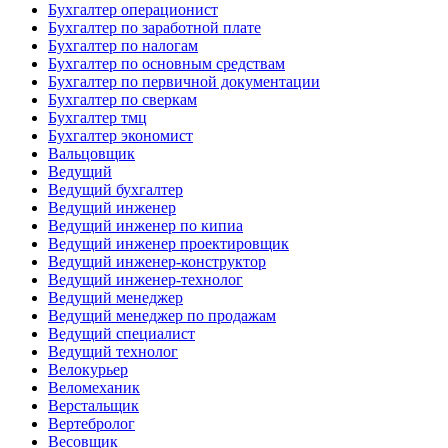
Бухгалтер операционист
Бухгалтер по заработной плате
Бухгалтер по налогам
Бухгалтер по основным средствам
Бухгалтер по первичной документации
Бухгалтер по сверкам
Бухгалтер тмц
Бухгалтер экономист
Вальцовщик
Ведущий
Ведущий бухгалтер
Ведущий инженер
Ведущий инженер по кипиа
Ведущий инженер проектировщик
Ведущий инженер-конструктор
Ведущий инженер-технолог
Ведущий менеджер
Ведущий менеджер по продажам
Ведущий специалист
Ведущий технолог
Велокурьер
Веломеханик
Верстальщик
Вертебролог
Весовщик