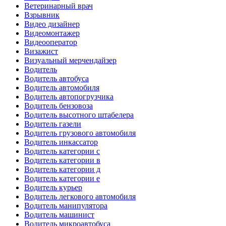
Ветеринарный врач
Взрывник
Видео дизайнер
Видеомонтажер
Видеооператор
Визажист
Визуальный мерчендайзер
Водитель
Водитель автобуса
Водитель автомобиля
Водитель автопогрузчика
Водитель бензовоза
Водитель высотного штабелера
Водитель газели
Водитель грузового автомобиля
Водитель инкассатор
Водитель категории c
Водитель категории в
Водитель категории д
Водитель категории е
Водитель курьер
Водитель легкового автомобиля
Водитель манипулятора
Водитель машинист
Водитель микроавтобуса