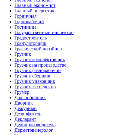
Главный экономист
Главный энергетик
Горничная
Горнорабочий
Гостиница
Государственный инспектор
Градостроитель
Грануляторщик
Графический дизайнер
Грузчик
Грузчик комплектовщик
Грузчик на производстве
Грузчик разнорабочий
Грузчик сборщик
Грузчик упаковщик
Грузчик экспедитор
Грумер
Дальнобойщик
Дворник
Дежурный
Дезинфектор
Декларант
Делопроизводитель
Дерматовенеролог