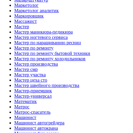
Маркетолог
Маркетолог аналитик
Маркировщик
Массажист
Мастер
Мастер маникюра-педикюра
Мастер ногтевого сервиса
Мастер по наращиванию ресниц
Мастер по ремонту
Мастер по ремонту бытовой техники
Мастер по ремонту холодильников
Мастер производства
Мастер смр
Мастер участка
Мастер цеха сто
Мастер швейного производства
Мастер-приемщик
Мастер-универсал
Математик
Матрос
Матрос-спасатель
Машинист
Машинист автогрейдера
Машинист автокрана