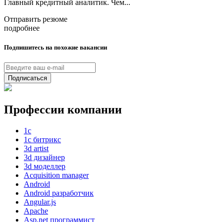
Главный кредитный аналитик. Чем...
Отправить резюме
подробнее
Подпишитесь на похожие вакансии
Подписаться
Профессии компании
1с
1с битрикс
3d artist
3d дизайнер
3d моделлер
Acquisition manager
Android
Android разработчик
Angular.js
Apache
Asp.net программист