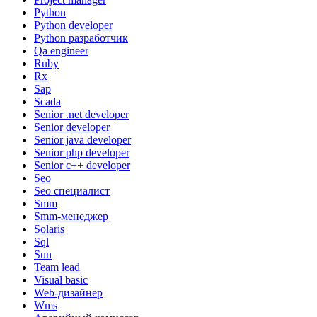
Python
Python developer
Python разработчик
Qa engineer
Ruby
Rx
Sap
Scada
Senior .net developer
Senior developer
Senior java developer
Senior php developer
Senior с++ developer
Seo
Seo специалист
Smm
Smm-менеджер
Solaris
Sql
Sun
Team lead
Visual basic
Web-дизайнер
Wms