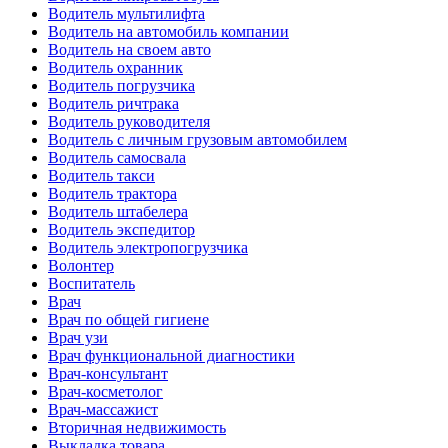
Водитель мультилифта
Водитель на автомобиль компании
Водитель на своем авто
Водитель охранник
Водитель погрузчика
Водитель ричтрака
Водитель руководителя
Водитель с личным грузовым автомобилем
Водитель самосвала
Водитель такси
Водитель трактора
Водитель штабелера
Водитель экспедитор
Водитель электропогрузчика
Волонтер
Воспитатель
Врач
Врач по общей гигиене
Врач узи
Врач функциональной диагностики
Врач-консультант
Врач-косметолог
Врач-массажист
Вторичная недвижимость
Выкладка товара