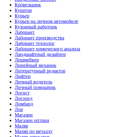
Кровельщик
Куратор
Курьер
Курьер на личном автомобиле
Кухонный работник
Лаборант
Лаборант производства
Лаборант технолог
Лаборант химического анализа
Ландшафтный дизайнер
Лешмейкер
Линейный механик
Литературный редактор
Лифтер
Личный водитель
Личный помощник
Логист
Логопед
Ломбард
Лор
Магазин
Магазин оптики
Маляр
Маляр по металлу
Маляр-штукатур