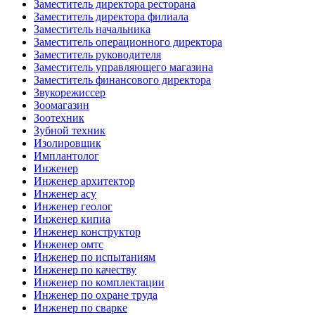
Заместитель директора ресторана
Заместитель директора филиала
Заместитель начальника
Заместитель операционного директора
Заместитель руководителя
Заместитель управляющего магазина
Заместитель финансового директора
Звукорежиссер
Зоомагазин
Зоотехник
Зубной техник
Изолировщик
Имплантолог
Инженер
Инженер архитектор
Инженер асу
Инженер геолог
Инженер кипиа
Инженер конструктор
Инженер омтс
Инженер по испытаниям
Инженер по качеству
Инженер по комплектации
Инженер по охране труда
Инженер по сварке