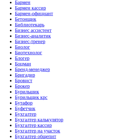
Бармен
Бармен кассир
Бармен-официант
Бетонщик
Библиотекарь
Бизнес ассистент
Бизнес-аналитик
Бизнес-тренер
Биолог
Биотехнолог
Блогер
Боцман
Бренд-менеджер
Бригадир
Бровист
Брокер
Бурильщик
Бурильщик крс
Бутафор
Буфетчик
Бухгалтер
Бухгалтер калькулятор
Бухгалтер кассир
Бухгалтер на участок
Бухгалтер общепит