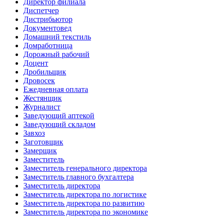
Директор филиала
Диспетчер
Дистрибьютор
Документовед
Домашний текстиль
Домработница
Дорожный рабочий
Доцент
Дробильщик
Дровосек
Ежедневная оплата
Жестянщик
Журналист
Заведующий аптекой
Заведующий складом
Завхоз
Заготовщик
Замерщик
Заместитель
Заместитель генерального директора
Заместитель главного бухгалтера
Заместитель директора
Заместитель директора по логистике
Заместитель директора по развитию
Заместитель директора по экономике