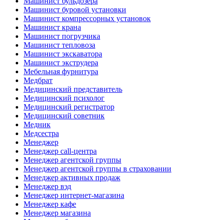
Машинист бульдозера
Машинист буровой установки
Машинист компрессорных установок
Машинист крана
Машинист погрузчика
Машинист тепловоза
Машинист экскаватора
Машинист экструдера
Мебельная фурнитура
Медбрат
Медицинский представитель
Медицинский психолог
Медицинский регистратор
Медицинский советник
Медник
Медсестра
Менеджер
Менеджер call-центра
Менеджер агентской группы
Менеджер агентской группы в страховании
Менеджер активных продаж
Менеджер вэд
Менеджер интернет-магазина
Менеджер кафе
Менеджер магазина