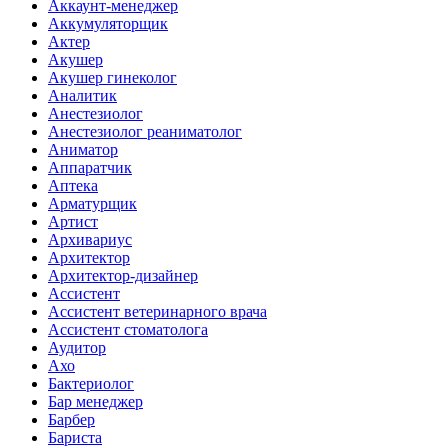
Аккаунт-менеджер
Аккумуляторщик
Актер
Акушер
Акушер гинеколог
Аналитик
Анестезиолог
Анестезиолог реаниматолог
Аниматор
Аппаратчик
Аптека
Арматурщик
Артист
Архивариус
Архитектор
Архитектор-дизайнер
Ассистент
Ассистент ветеринарного врача
Ассистент стоматолога
Аудитор
Ахо
Бактериолог
Бар менеджер
Барбер
Бариста