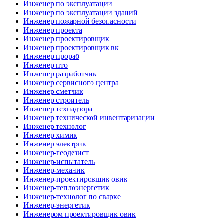
Инженер по эксплуатации
Инженер по эксплуатации зданий
Инженер пожарной безопасности
Инженер проекта
Инженер проектировщик
Инженер проектировщик вк
Инженер прораб
Инженер пто
Инженер разработчик
Инженер сервисного центра
Инженер сметчик
Инженер строитель
Инженер технадзора
Инженер технической инвентаризации
Инженер технолог
Инженер химик
Инженер электрик
Инженер-геодезист
Инженер-испытатель
Инженер-механик
Инженер-проектировщик овик
Инженер-теплоэнергетик
Инженер-технолог по сварке
Инженер-энергетик
Инженером проектировщик овик