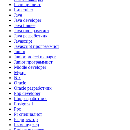
It специалист
It-recruiter
Java
Java developer
Java trainee
Java программист
Java разработчик
Javascript
Javascript программист
Junior
Junior project manager
Junior программист
Middle developer
Mysql
Nix
Oracle
Oracle разработчик
Php developer
Php разработчик
Postgresql
Ppc
Pr специалист
Pr-директор
Pr-менеджер
Project manager