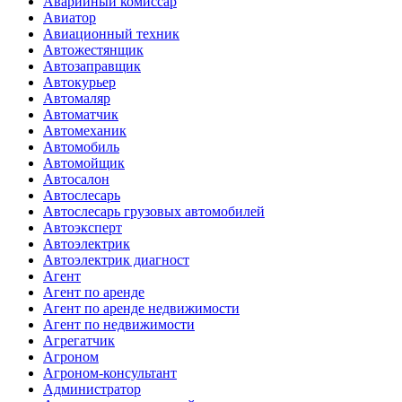
Аварийный комиссар
Авиатор
Авиационный техник
Автожестянщик
Автозаправщик
Автокурьер
Автомаляр
Автоматчик
Автомеханик
Автомобиль
Автомойщик
Автосалон
Автослесарь
Автослесарь грузовых автомобилей
Автоэксперт
Автоэлектрик
Автоэлектрик диагност
Агент
Агент по аренде
Агент по аренде недвижимости
Агент по недвижимости
Агрегатчик
Агроном
Агроном-консультант
Администратор