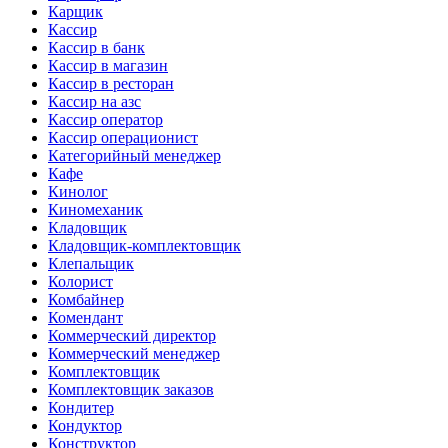
Карщик
Кассир
Кассир в банк
Кассир в магазин
Кассир в ресторан
Кассир на азс
Кассир оператор
Кассир операционист
Категорийный менеджер
Кафе
Кинолог
Киномеханик
Кладовщик
Кладовщик-комплектовщик
Клепальщик
Колорист
Комбайнер
Комендант
Коммерческий директор
Коммерческий менеджер
Комплектовщик
Комплектовщик заказов
Кондитер
Кондуктор
Конструктор