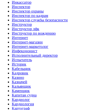
Инкассатор
Инспектор
Инспектор охраны
Инспектор по кадрам
Инспектор службы безопасности
Инструктор
Инструктор лфк
Инструктор по вождению
Интернет
Интернет-магазин
Интернет-маркетолог
Инфекционист
Исполнительный директор
Испытатель
Историк
Кабельщик
Кадровик
Казино
Казначей
Кальянщик
Каменщик
Капитан судна
Кардиолог
Кардиология
Картограф