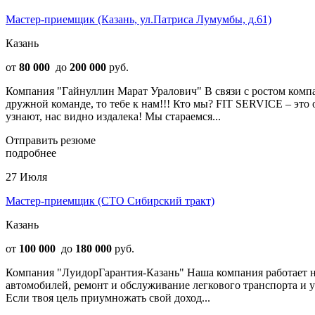
Мастер-приемщик (Казань, ул.Патриса Лумумбы, д.61)
Казань
от
80 000
до
200 000
руб.
Компания "Гайнуллин Марат Уралович" В связи с ростом компа
дружной команде, то тебе к нам!!! Кто мы? FIT SERVICE – это
узнают, нас видно издалека! Мы стараемся...
Отправить резюме
подробнее
27 Июля
Мастер-приемщик (СТО Сибирский тракт)
Казань
от
100 000
до
180 000
руб.
Компания "ЛуидорГарантия-Казань" Наша компания работает на
автомобилей, ремонт и обслуживание легкового транспорта и 
Если твоя цель приумножать свой доход...