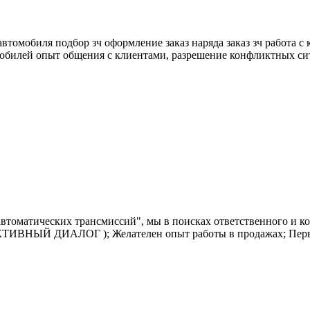
томобиля подбор зч оформление заказ наряда заказ зч работа с
мобилей опыт общения с клиентами, разрешение конфликтных си
втоматических трансмиссий", мы в поисках ответственного и к
АКТИВНЫЙ ДИАЛОГ ); Желателен опыт работы в продажах; Перви