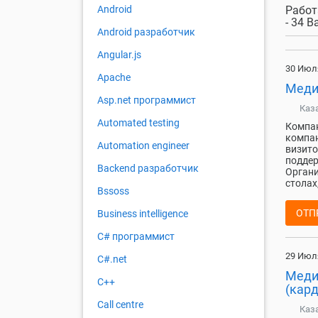
Работ
Android
- 34 
Android разработчик
Angular.js
30 Июл
Apache
Меди
Asp.net программист
Каз
Automated testing
Компан
компан
Automation engineer
визито
поддер
Backend разработчик
Органи
столах,
Bssoss
ОТП
Business intelligence
C# программист
29 Июл
C#.net
Меди
C++
(кар
Call centre
Каз