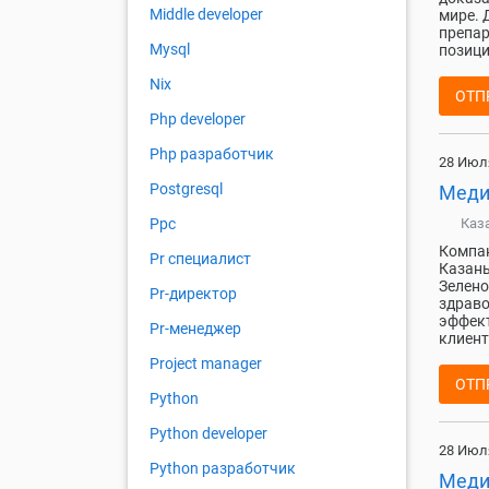
Middle developer
мире. 
препар
Mysql
позици
Nix
ОТП
Php developer
Php разработчик
28 Июл
Postgresql
Меди
Каз
Ppc
Компан
Pr специалист
Казань
Зелено
Pr-директор
здраво
эффект
Pr-менеджер
клиент
Project manager
ОТП
Python
Python developer
28 Июл
Python разработчик
Меди