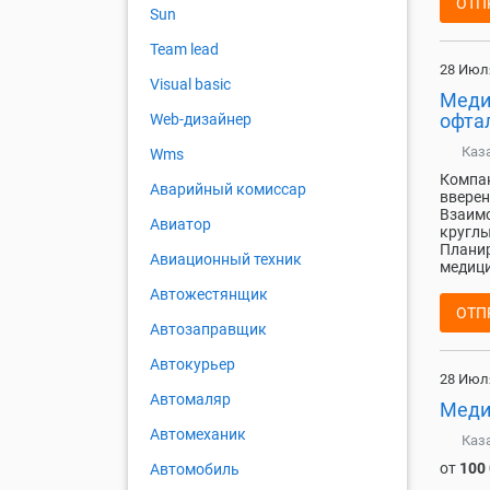
ОТП
Sun
Team lead
28 Июл
Visual basic
Меди
офта
Web-дизайнер
Каз
Wms
Компан
Аварийный комиссар
вверен
Взаимо
Авиатор
круглы
Планир
Авиационный техник
медици
Автожестянщик
ОТП
Автозаправщик
Автокурьер
28 Июл
Автомаляр
Меди
Автомеханик
Каз
от
100
Автомобиль