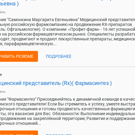
ьевна )
ань
ия "Самонкина Маргарита Евгеньевна" Медицинский представител
льную российскую фармкомпанию на продвижение RX-препаратов
ль: Офтальмология). О компании: «Профит-фарм» - 16 лет успешно
 на российском фармацевтическом рынке. Специалисты разрабат
одят, продвигают и продают лекарственные препараты, медицинс
я, парафармацевтическую...
РАВИТЬ РЕЗЮМЕ
ПОДРОБНЕЕ
я
цинский представитель (Rx)( Фармасинтез )
ань
ия "Фармасинтез" Присоединяйтесь к динамичной команде в качес
нского представителя! Если Вы стремитесь к успеху, умеете выстр
рочные отношения и готовы продвигать качественные фармацевт
ты, эта вакансия для Вас. Обязанности: Выполнение индивидуальн
продвижения на закреплённой территории; Развитие и поддержани
рочных отношений...