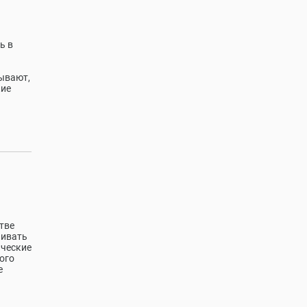
ь в
й
ывают,
кие
тве
аивать
ические
ого
е