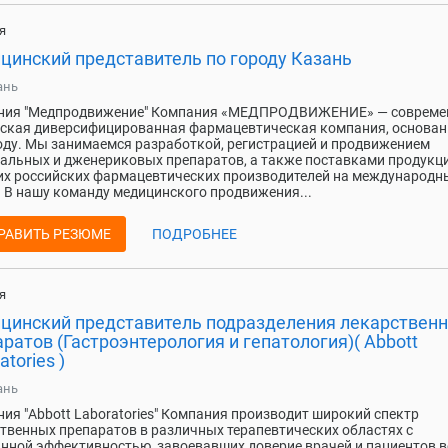
я
цинский представитель по городу Казань
ань
ния "Медпродвижение" Компания «МЕДПРОДВИЖЕНИЕ» — совреме
ская диверсифицированная фармацевтическая компания, основан
оду. Мы занимаемся разработкой, регистрацией и продвижением
альных и дженериковых препаратов, а также поставками продукц
х российских фармацевтических производителей на международн
 В нашу команду медицинского продвижения...
РАВИТЬ РЕЗЮМЕ
ПОДРОБНЕЕ
я
цинский представитель подразделения лекарствен
ратов (Гастроэнтерология и гепатология)( Abbott
atories )
ань
ия "Abbott Laboratories" Компания производит широкий спектр
твенных препаратов в различных терапевтических областях с
нной эффективностью, завоевавших доверие врачей и пациентов в