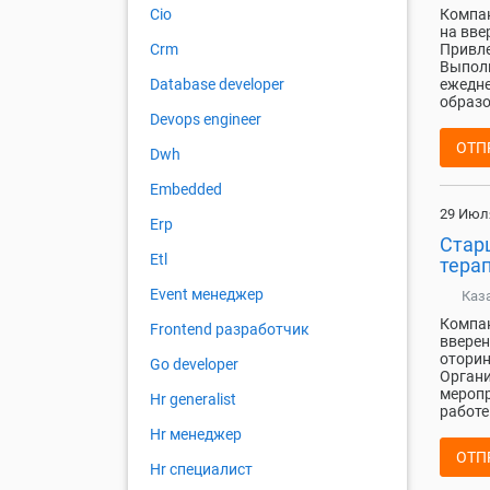
Компа
Cio
на вве
Привле
Crm
Выполн
ежедн
Database developer
образо
Devops engineer
ОТП
Dwh
Embedded
29 Июл
Erp
Стар
Etl
тера
Event менеджер
Каз
Компан
Frontend разработчик
вверен
оторин
Go developer
Органи
меропр
Hr generalist
работе
Hr менеджер
ОТП
Hr специалист