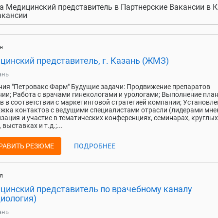
а Медицинский представитель в Партнерские Вакансии в 
Вакансии
я
цинский представитель, г. Казань (ЖМЗ)
ань
ия "Петровакс Фарм" Будущие задачи: Продвижение препаратов
ии; Работа с врачами гинекологами и урологами; Выполнение пла
в в соответствии с маркетинговой стратегией компании; Установле
жка контактов с ведущими специалистами отрасли (лидерами мнен
зация и участие в тематических конференциях, семинарах, круглых
 выставках и т.д.;...
РАВИТЬ РЕЗЮМЕ
ПОДРОБНЕЕ
я
цинский представитель по врачебному каналу
диология)
ань