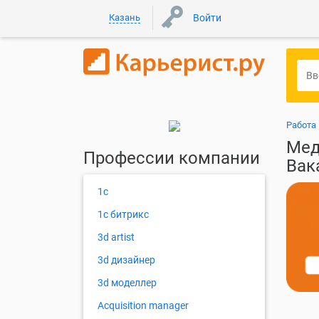
Казань
Войти
Работа
Мед
Профессии компании
Вак
1с
1с битрикс
3d artist
3d дизайнер
3d моделлер
Acquisition manager