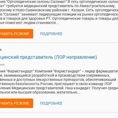
ия "Ортопедические салоны Саламат" В сеть ортопедических сало
ат" требуется медицинский представитель по Авиастроительному,
скому и Ново-Савиновскому районам г. Казани. Сеть ортопедичес
в "Саламат" занимает лидирующие позиции на рынке ортопедичес
в и товаров для здоровья РТ. Ортопедические товары и товары дл
ья помогают людям становится...
РАВИТЬ РЕЗЮМЕ
ПОДРОБНЕЕ
я
цинский представитель (ЛОР направление)
ань
ия "Фармстандарт" Компания "Фармстандарт" – лидер фармацевти
и, занимающийся разработкой и производством современных,
венных и доступных лекарственных препаратов, обеспечивающий
твенную безопасность России, приглашает в свою команду ЛОР
ления Медицинских представителей. Наш кандидат: Получил средн
льное или высшее образование, желательно...
РАВИТЬ РЕЗЮМЕ
ПОДРОБНЕЕ