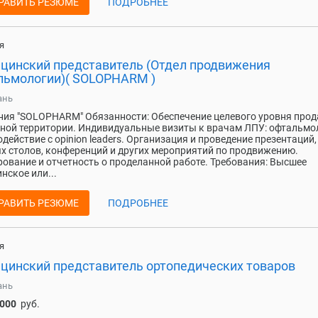
РАВИТЬ РЕЗЮМЕ
ПОДРОБНЕЕ
я
цинский представитель (Отдел продвижения
льмологии)( SOLOPHARM )
ань
ия "SOLOPHARM" Обязанности: Обеспечение целевого уровня прод
ной территории. Индивидуальные визиты к врачам ЛПУ: офтальмо
действие с opinion leaders. Организация и проведение презентаций,
х столов, конференций и других мероприятий по продвижению.
ование и отчетность о проделанной работе. Требования: Высшее
нское или...
РАВИТЬ РЕЗЮМЕ
ПОДРОБНЕЕ
я
цинский представитель ортопедических товаров
ань
 000
руб.