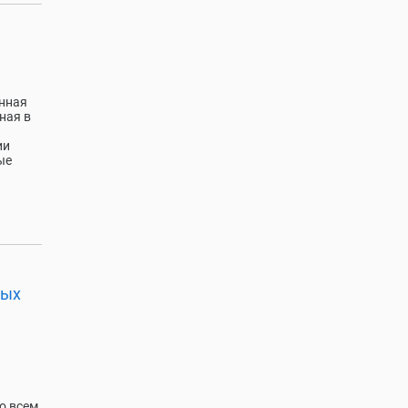
нная
ная в
ии
ые
ных
о всем