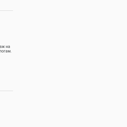
аж на
логам.