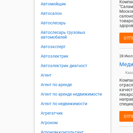
Компан
Автомойщик
"Салам
Москов
Автосалон
салоно
товаро
Автослесарь
здоров
Автослесарь грузовых
автомобилей
ОТП
Автоэксперт
28 Июл
Автоэлектрик
Меди
Автоэлектрик диагност
Каз
Агент
Компан
Агент по аренде
отрасл
качест
Агент по аренде недвижимости
лекарс
направ
Агент по недвижимости
специа
Агрегатчик
ОТП
Агроном
Агроном-консультант