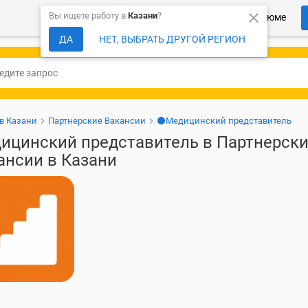
close
Вы ищете работу в
Казани
?
Более 150 000 компаний ждут Ваше резюме
ДА
НЕТ, ВЫБРАТЬ ДРУГОЙ РЕГИОН
 в Казани
Партнерские Вакансии
⚫Медицинский представитель
ицинский представитель в Партнерск
ансии в Казани