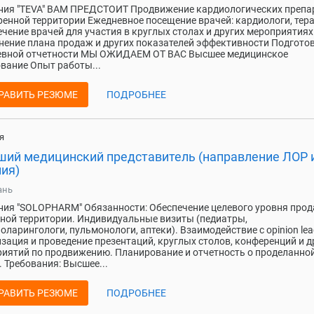
ния "TEVA" ВАМ ПРЕДСТОИТ Продвижение кардиологических препа
ренной территории Ежедневное посещение врачей: кардиологи, тер
чение врачей для участия в круглых столах и других мероприятиях
ение плана продаж и других показателей эффективности Подгото
евной отчетности МЫ ОЖИДАЕМ ОТ ВАС Высшее медицинское
вание Опыт работы...
РАВИТЬ РЕЗЮМЕ
ПОДРОБНЕЕ
я
ший медицинский представитель (направление ЛОР 
пия)
ань
ия "SOLOPHARM" Обязанности: Обеспечение целевого уровня прод
ной территории. Индивидуальные визиты (педиатры,
оларингологи, пульмонологи, аптеки). Взаимодействие с opinion lea
зация и проведение презентаций, круглых столов, конференций и д
иятий по продвижению. Планирование и отчетность о проделанно
. Требования: Высшее...
РАВИТЬ РЕЗЮМЕ
ПОДРОБНЕЕ