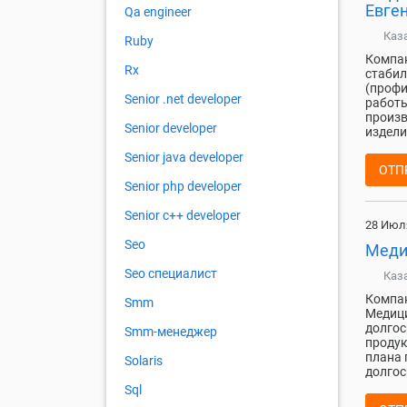
Евген
Qa engineer
Каз
Ruby
Компан
Rx
стаби
(профи
Senior .net developer
работы
произв
Senior developer
издели
Senior java developer
ОТП
Senior php developer
Senior с++ developer
28 Июл
Seo
Меди
Seo специалист
Каз
Компан
Smm
Медици
долгос
Smm-менеджер
продук
плана 
Solaris
долгос
Sql