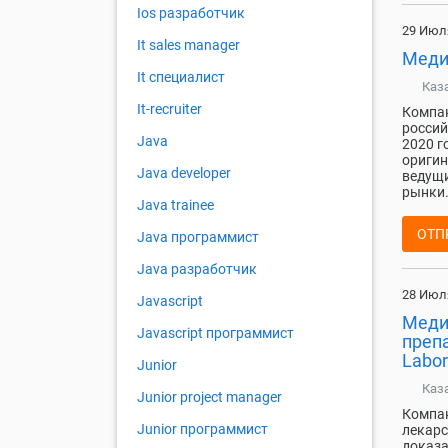
Ios разработчик
29 Июл
It sales manager
Меди
It специалист
Каз
It-recruiter
Компа
россий
Java
2020 г
оригин
Java developer
ведущи
рынки.
Java trainee
ОТП
Java программист
Java разработчик
28 Июл
Javascript
Меди
Javascript программист
препа
Labor
Junior
Каз
Junior project manager
Компан
Junior программист
лекарс
доказа