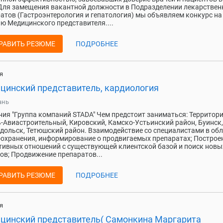
Для замещения вакантной должности в Подразделении лекарстве
атов (Гастроэнтерология и гепатология) мы объявляем конкурс на
ю Медицинского представителя....
РАВИТЬ РЕЗЮМЕ
ПОДРОБНЕЕ
я
цинский представитель, кардиология
ань
ия "Группа компаний STADA" Чем предстоит заниматься: Территори
-Авиастроительный, Кировский, Камско-Устьинский район, Буинск,
дольск, Тетюшский район. Взаимодействие со специалистами в об
охранения, информирование о продвигаемых препаратах; Построе
ивных отношений с существующей клиентской базой и поиск новы
ов; Продвижение препаратов...
РАВИТЬ РЕЗЮМЕ
ПОДРОБНЕЕ
я
цинский представитель( Самонкина Маргарита