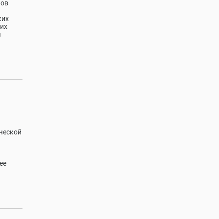
нов
ких
ких
я
ческой
ее