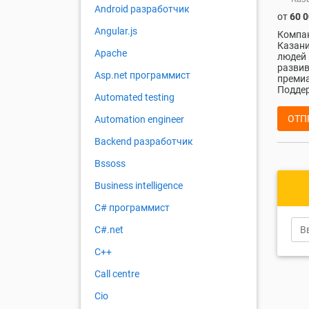
Android разработчик
от
60 
Angular.js
Компан
Казани
Apache
людей 
развив
Asp.net программист
премиа
Поддер
Automated testing
ОТП
Automation engineer
Backend разработчик
Bssoss
Business intelligence
C# программист
C#.net
C++
Call centre
Cio