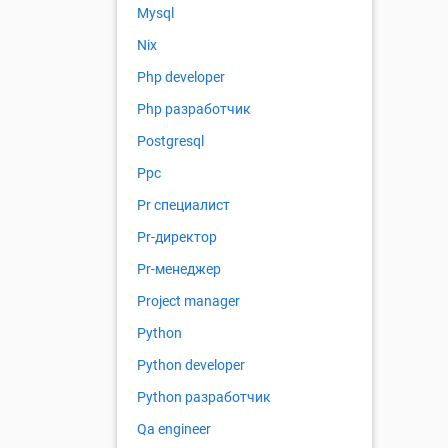
Mysql
Nix
Php developer
Php разработчик
Postgresql
Ppc
Pr специалист
Pr-директор
Pr-менеджер
Project manager
Python
Python developer
Python разработчик
Qa engineer