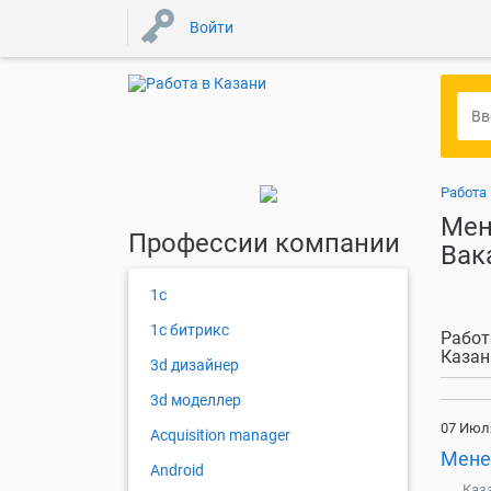
Войти
Работа
Мен
Профессии компании
Вак
1с
1с битрикс
Работ
Казан
3d дизайнер
3d моделлер
07 Июл
Acquisition manager
Мене
Android
Каз