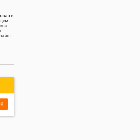
ован в
ищем
ивно
ы
лайн -
СЯ