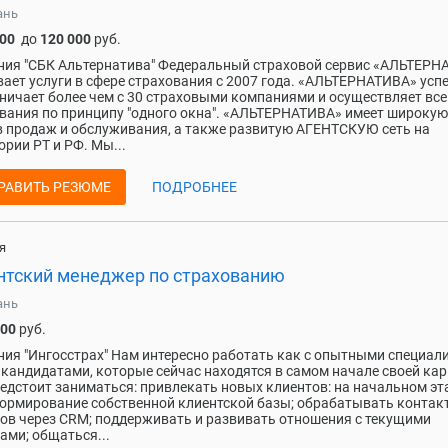
ань
000
до
120 000
руб.
ия "CБК Альтернатива" Федеральный страховой сервис «АЛЬТЕРН
ает услуги в сфере страхования с 2007 года. «АЛЬТЕРНАТИВА» усп
ничает более чем с 30 страховыми компаниями и осуществляет вс
вания по принципу "одного окна". «АЛЬТЕРНАТИВА» имеет широкую
 продаж и обслуживания, а также развитую АГЕНТСКУЮ сеть на
ории РТ и РФ. Мы...
РАВИТЬ РЕЗЮМЕ
ПОДРОБНЕЕ
я
нтский менеджер по страхованию
ань
000
руб.
ия "Ингосстрах" Нам интересно работать как с опытными специал
с кандидатами, которые сейчас находятся в самом начале своей ка
едстоит заниматься: привлекать новых клиентов: на начальном эт
ормирование собственной клиентской базы; обрабатывать контак
ов через CRM; поддерживать и развивать отношения с текущими
ами; общаться...