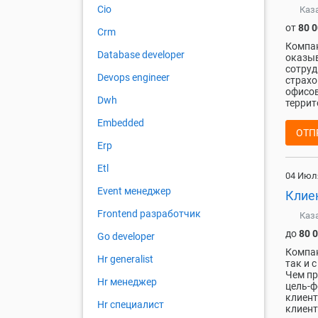
Cio
Каз
от
80 
Crm
Компан
Database developer
оказыв
сотруд
Devops engineer
страхо
офисов
Dwh
террит
Embedded
ОТП
Erp
Etl
04 Июл
Event менеджер
Клие
Frontend разработчик
Каз
до
80 
Go developer
Компан
Hr generalist
так и 
Чем пр
Hr менеджер
цель-ф
клиент
Hr специалист
клиент