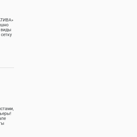
АТИВА»
ешно
е виды
 сетку
истами,
рьеры!
апе
ты