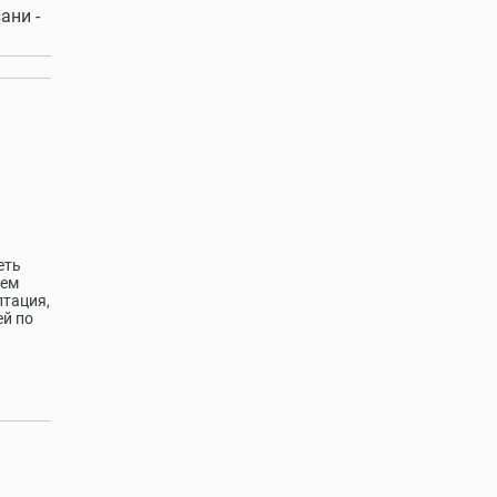
ани -
еть
ием
птация,
ей по