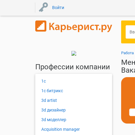
Войти
Работа
Мен
Профессии компании
Вак
1с
1с битрикс
3d artist
3d дизайнер
3d моделлер
Acquisition manager