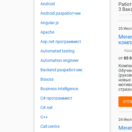
Работ
Android
3 Вак
Android разработчик
Angular.js
25 Июл
Apache
Мене
комп
Asp.net программист
Каз
Automated testing
от
85 
Automation engineer
Компан
Backend разработчик
Обучен
(руков
Bssoss
новых 
мотива
Business intelligence
страхо
C# программист
ОТП
C#.net
C++
24 Июл
Call centre
Мене