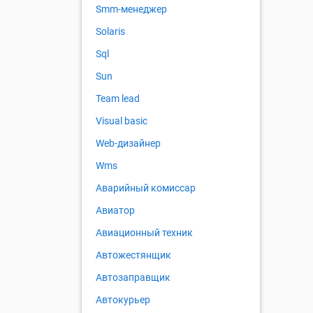
Smm-менеджер
Solaris
Sql
Sun
Team lead
Visual basic
Web-дизайнер
Wms
Аварийный комиссар
Авиатор
Авиационный техник
Автожестянщик
Автозаправщик
Автокурьер