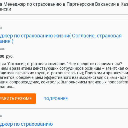
а Менеджер по страхованию в Партнерские Вакансии в Каз
ансии
я
джер по страхованию жизни( Согласие, страховая
ания )
ань
000
руб.
ия "Согласие, страховая компания" Чем предстоит заниматься?
ием и развитием действующих сотрудников розницы – агентская с
одители агентских групп, страховые агенты); Поиском и привлечен
агентов, обеспечением эффективного взаимодействия с ними - ада
ция, сопровождение, контроль; Выполнением плановых показател
ванию...
РАВИТЬ РЕЗЮМЕ
ПОДРОБНЕЕ
я
джер по страхованию