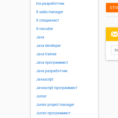
Ios разработчик
ОТП
It sales manager
It специалист
It-recruiter
Java
Java developer
Java trainee
Java программист
Java разработчик
Javascript
Javascript программист
Junior
Junior project manager
Junior программист