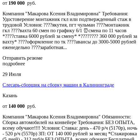
от
190 000
руб.
Компания "Макарова Ксения Владимировна" Требования:
Удостоверение монтажник гкл или подтвержденный стаж в
трудовой Условия: ????якутия, пгт чульман ????монтажник
гкл ????вахта 60 смен по графику 6/1 ⏰смена по 11 часов
*????ставка 6000 рублей за смену* *???????? 360 000 рублей за
вахту* ????оформление по тк ????авансы до 3000-5000 рублей
еженедельно ????заработная...
Отправить резюме
подробнее
29 Июля
Слесарь-сборщик на сборку машин в Калининграде
Казань
от
140 000
руб.
Компания "Макарова Ксения Владимировна" Обязанности:
Сборка автомобилей на конвейере Требования: БЕЗ ОПЫТА,
всему обучают!!!! Условия: Ставка: день - 470 р/ч (5170р), ночь
- 520 р/ч (5570р) ЗП: ОТ 140 000 рублей за месяц *Стажировка
(5 дней) - 312 руб/ч БЕЗ ОПЫТА, всему обучают Бесплатный