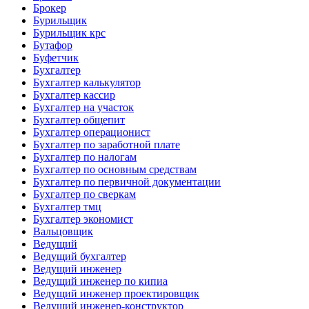
Брокер
Бурильщик
Бурильщик крс
Бутафор
Буфетчик
Бухгалтер
Бухгалтер калькулятор
Бухгалтер кассир
Бухгалтер на участок
Бухгалтер общепит
Бухгалтер операционист
Бухгалтер по заработной плате
Бухгалтер по налогам
Бухгалтер по основным средствам
Бухгалтер по первичной документации
Бухгалтер по сверкам
Бухгалтер тмц
Бухгалтер экономист
Вальцовщик
Ведущий
Ведущий бухгалтер
Ведущий инженер
Ведущий инженер по кипиа
Ведущий инженер проектировщик
Ведущий инженер-конструктор