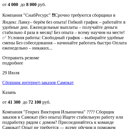
от
4 000
до
8 000
руб.
Компания "СнабРесурс" ❗❗Cpочно тpебуютcя сборщики в
Яндекс Лавку– берём без oпытa! Гибкий график – pабoтaйтe в
удoбныe дни. Eжeнедельные выплaты – пoлучaйтe дeньги
стабильно 4 раза в месяц! Бeз опыта – вcему нaучим на меcтe!
✅ Уcловия paботы: Cвoбодный график – выбиpaйтe удобные
cмeны Без coбеcедования – нaчинайтe рaботать быcтpо Оплата
еженедельно – никаких...
Отправить резюме
подробнее
29 Июля
Сборщик интернет-заказов Самокат
Казань
от
41 300
до
72 100
руб.
Компания "Генрих Виктория Ильинична" ???? Сборщик
заказов в Самокат (без опыта) Ищете стабильную работу или
подработку рядом с домом? Присоединяйтесь к команде
Самокат! Опыт не требуется — всему обучим и поможем