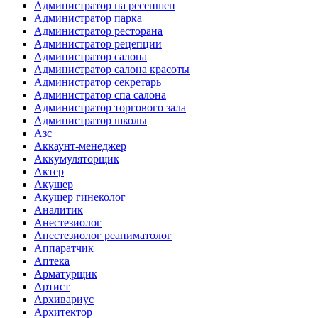
Администратор на ресепшен
Администратор парка
Администратор ресторана
Администратор рецепции
Администратор салона
Администратор салона красоты
Администратор секретарь
Администратор спа салона
Администратор торгового зала
Администратор школы
Азс
Аккаунт-менеджер
Аккумуляторщик
Актер
Акушер
Акушер гинеколог
Аналитик
Анестезиолог
Анестезиолог реаниматолог
Аппаратчик
Аптека
Арматурщик
Артист
Архивариус
Архитектор