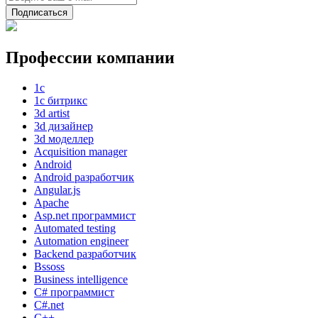
Подписаться
Профессии компании
1с
1с битрикс
3d artist
3d дизайнер
3d моделлер
Acquisition manager
Android
Android разработчик
Angular.js
Apache
Asp.net программист
Automated testing
Automation engineer
Backend разработчик
Bssoss
Business intelligence
C# программист
C#.net
C++