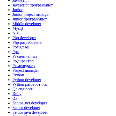
Javascript
Javascript программист
Junior
Junior project manager
Junior программист
Middle developer
Mysql
Nix
Php developer
Php разработчик
Postgresql
Ppc
Pr специалист
Pr-директор
Pr-менеджер
Project manager
Python
Python developer
Python разработчик
Qa engineer
Ruby
Rx
Senior .net developer
Senior developer
Senior java developer