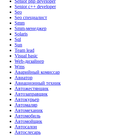
Senior php developer
Senior с++ developer
Seo
Seo специалист
Smm
Smm-менеджер
Solaris
Sql
Sun
Team lead
Visual basic
Web-дизайнер
Wms
Аварийный комиссар
Авиатор
Авиационный техник
Автожестянщик
Автозаправщик
Автокурьер
Автомаляр
Автомеханик
Автомобиль
Автомойщик
Автосалон
Автослесарь