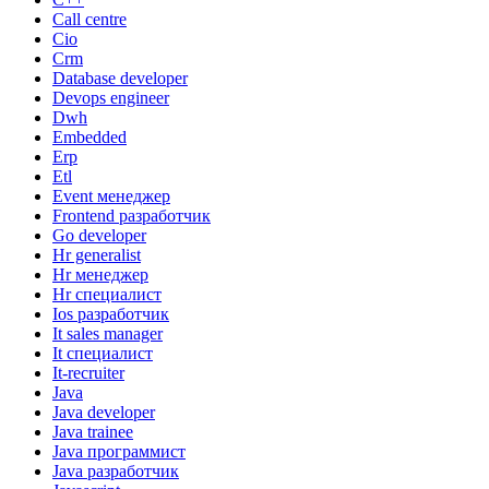
Call centre
Cio
Crm
Database developer
Devops engineer
Dwh
Embedded
Erp
Etl
Event менеджер
Frontend разработчик
Go developer
Hr generalist
Hr менеджер
Hr специалист
Ios разработчик
It sales manager
It специалист
It-recruiter
Java
Java developer
Java trainee
Java программист
Java разработчик