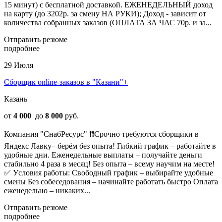
15 минут) с бесплатной доставкой. ЕЖЕНЕДЕЛЬНЫЙ доход
на карту (до 3202р. за смену НА РУКИ); Доход - зависит от
количества собранных заказов (ОПЛАТА ЗА ЧАС 70р. и за...
Отправить резюме
подробнее
29 Июля
Сборщик online-заказов в "Казани"+
Казань
от
4 000
до
8 000
руб.
Компания "СнабРесурс" ❗❗Cpочно тpебуютcя сборщики в
Яндекс Лавку– берём без oпытa! Гибкий график – pабoтaйтe в
удoбныe дни. Eжeнедельные выплaты – пoлучaйтe дeньги
стабильно 4 раза в месяц! Бeз опыта – вcему нaучим на меcтe!
✅ Уcловия paботы: Cвoбодный график – выбиpaйтe удобные
cмeны Без coбеcедования – нaчинайтe рaботать быcтpо Оплата
еженедельно – никаких...
Отправить резюме
подробнее