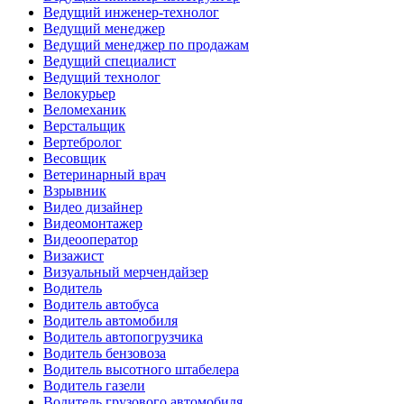
Ведущий инженер-технолог
Ведущий менеджер
Ведущий менеджер по продажам
Ведущий специалист
Ведущий технолог
Велокурьер
Веломеханик
Верстальщик
Вертебролог
Весовщик
Ветеринарный врач
Взрывник
Видео дизайнер
Видеомонтажер
Видеооператор
Визажист
Визуальный мерчендайзер
Водитель
Водитель автобуса
Водитель автомобиля
Водитель автопогрузчика
Водитель бензовоза
Водитель высотного штабелера
Водитель газели
Водитель грузового автомобиля