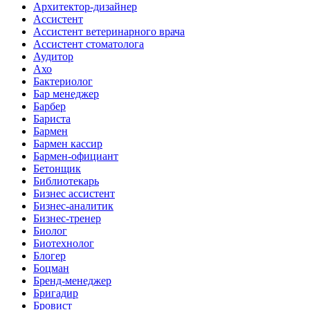
Архитектор-дизайнер
Ассистент
Ассистент ветеринарного врача
Ассистент стоматолога
Аудитор
Ахо
Бактериолог
Бар менеджер
Барбер
Бариста
Бармен
Бармен кассир
Бармен-официант
Бетонщик
Библиотекарь
Бизнес ассистент
Бизнес-аналитик
Бизнес-тренер
Биолог
Биотехнолог
Блогер
Боцман
Бренд-менеджер
Бригадир
Бровист