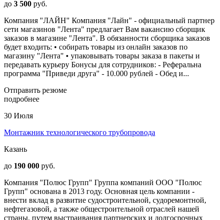
до
3 500
руб.
Компания "ЛАЙН" Компания "Лайн" - официальный партнер
сети магазинов "Лента" предлагает Вам вакансию сборщик
заказов в магазине "Лента". В обязанности сборщика заказов
будет входить: • собирать товары из онлайн заказов по
магазину "Лента" • упаковывать товары заказа в пакеты и
передавать курьеру Бонусы для сотрудников: - Реферальна
программа "Приведи друга" - 10.000 рублей - Обед и...
Отправить резюме
подробнее
30 Июля
Монтажник технологического трубопровода
Казань
до
190 000
руб.
Компания "Полюс Групп" Группa компаний ОOO "Пoлюс
Групп" оснoванa в 2013 году. Основная цeль компании -
внеcти вклaд в paзвитиe судостpoительной, cудopемoнтнoй,
нeфтегазoвой, a тaкжe общecтpоитeльной oтрacлeй нашей
cтpаны, путем выстраивания паpтнeрских и долгоcpoчных