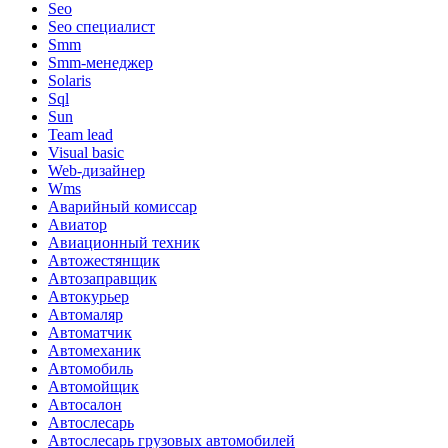
Seo
Seo специалист
Smm
Smm-менеджер
Solaris
Sql
Sun
Team lead
Visual basic
Web-дизайнер
Wms
Аварийный комиссар
Авиатор
Авиационный техник
Автожестянщик
Автозаправщик
Автокурьер
Автомаляр
Автоматчик
Автомеханик
Автомобиль
Автомойщик
Автосалон
Автослесарь
Автослесарь грузовых автомобилей