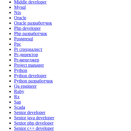
Middle developer
Mysql
Nix
Oracle
Oracle разработчик
Php developer
Php разработчик
Postgresql
Ppc
Pr специалист
Pr-директор
Pr-менеджер
Project manager
Python
Python developer
Python разработчик
Qa engineer
Ruby
Rx
Sap
Scada
Senior developer
Senior java developer
Senior php developer
Senior с++ developer