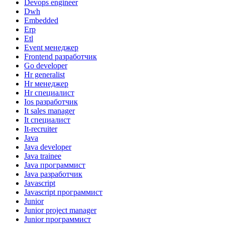
Devops engineer
Dwh
Embedded
Erp
Etl
Event менеджер
Frontend разработчик
Go developer
Hr generalist
Hr менеджер
Hr специалист
Ios разработчик
It sales manager
It специалист
It-recruiter
Java
Java developer
Java trainee
Java программист
Java разработчик
Javascript
Javascript программист
Junior
Junior project manager
Junior программист