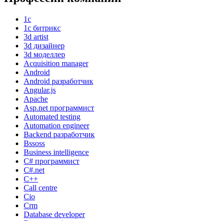
1с
1с битрикс
3d artist
3d дизайнер
3d моделлер
Acquisition manager
Android
Android разработчик
Angular.js
Apache
Asp.net программист
Automated testing
Automation engineer
Backend разработчик
Bssoss
Business intelligence
C# программист
C#.net
C++
Call centre
Cio
Crm
Database developer