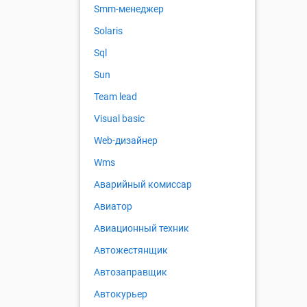
Smm-менеджер
Solaris
Sql
Sun
Team lead
Visual basic
Web-дизайнер
Wms
Аварийный комиссар
Авиатор
Авиационный техник
Автожестянщик
Автозаправщик
Автокурьер