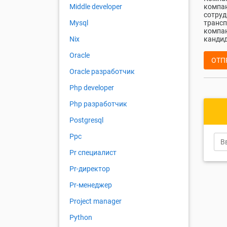
компан
Middle developer
сотруд
трансп
Mysql
компан
кандид
Nix
Oracle
ОТП
Oracle разработчик
Php developer
Php разработчик
Postgresql
Ppc
Pr специалист
Pr-директор
Pr-менеджер
Project manager
Python