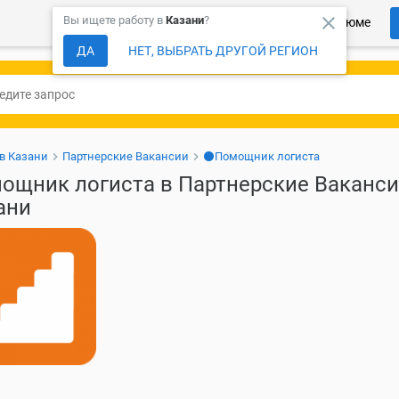
close
Вы ищете работу в
Казани
?
Более 150 000 компаний ждут Ваше резюме
ДА
НЕТ, ВЫБРАТЬ ДРУГОЙ РЕГИОН
 в Казани
Партнерские Вакансии
⚫Помощник логиста
ощник логиста в Партнерские Ваканси
ани