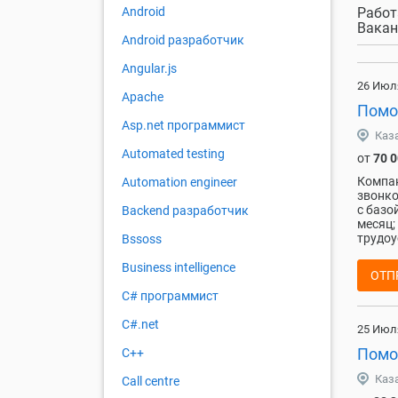
Работ
Android
Вакан
Android разработчик
Angular.js
26 Июл
Apache
Помо
Asp.net программист
Каз
Automated testing
от
70 
Компан
Automation engineer
звонко
с базо
Backend разработчик
месяц;
трудоу
Bssoss
Business intelligence
ОТП
C# программист
C#.net
25 Июл
Помо
C++
Каз
Call centre