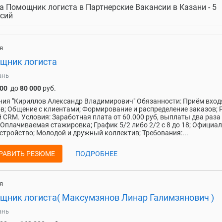
а Помощник логиста в Партнерские Вакансии в Казани - 5
сий
я
щник логиста
ань
000
до
80 000
руб.
ия "Кириллов Александр Владимирович" Обязанности: Приём вхо
в; Общение с клиентами; Формирование и распределение заказов; 
й CRM. Условия: Заработная плата от 60.000 руб, выплаты два раза
 Оплачиваемая стажировка; График 5/2 либо 2/2 с 8 до 18; Официа
стройство; Молодой и дружный коллектив; Требования:...
РАВИТЬ РЕЗЮМЕ
ПОДРОБНЕЕ
я
щник логиста( Максумзянов Линар Галимзянович )
ань