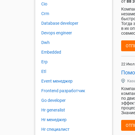
от
88 
Cio
Компан
Crm
незаме
быстро
Database developer
Тогда 
в их о
Devops engineer
совмест
Dwh
ОТП
Embedded
Erp
22 Июл
Etl
Помо
Каз
Event менеджер
Компан
Frontend разработчик
компан
по дви
Go developer
эффект
процес
Hr generalist
Знание
Hr менеджер
ОТП
Hr специалист