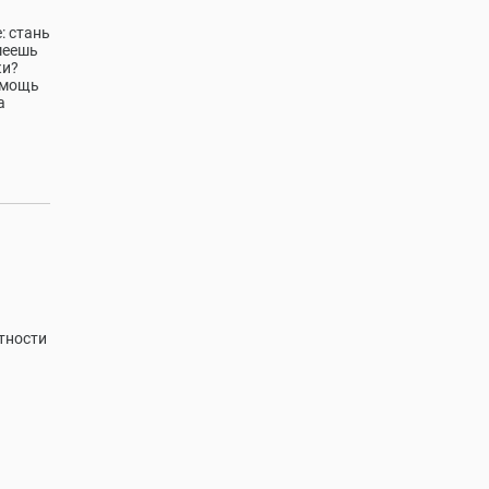
: стань
меешь
ки?
помощь
а
тности