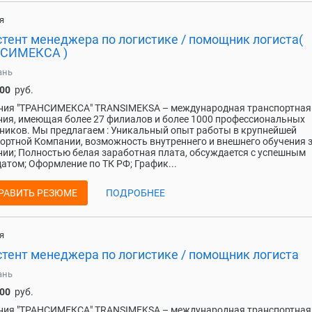
я
стент менеджера по логистике / помощник логиста(
СИМЕКСА )
ань
000
руб.
ния "ТРАНСИМЕКСА" TRANSIMEKSA – международная транспортная
ия, имеющая более 27 филиалов и более 1000 профессиональных
ников. Мы предлагаем : Уникальный опыт работы в крупнейшей
ортной Компании, возможность внутреннего и внешнего обучения з
ии; Полностью белая заработная плата, обсуждается с успешным
атом; Оформление по ТК РФ; График...
РАВИТЬ РЕЗЮМЕ
ПОДРОБНЕЕ
я
стент менеджера по логистике / помощник логиста
ань
000
руб.
ния "ТРАНСИМЕКСА" TRANSIMEKSA – международная транспортная