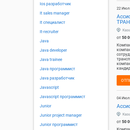
Ios разработчик
22 Июл
It sales manager
Асси
ТРАН
It специалист
Каз
It-recruiter
от
50 
Java
Компа
компан
Java developer
сотруд
трансп
Java trainee
компан
кандид
Java программист
Java разработчик
ОТП
Javascript
Javascript программист
04 Июл
Асси
Junior
Каз
Junior project manager
от
50 
Junior программист
Компа