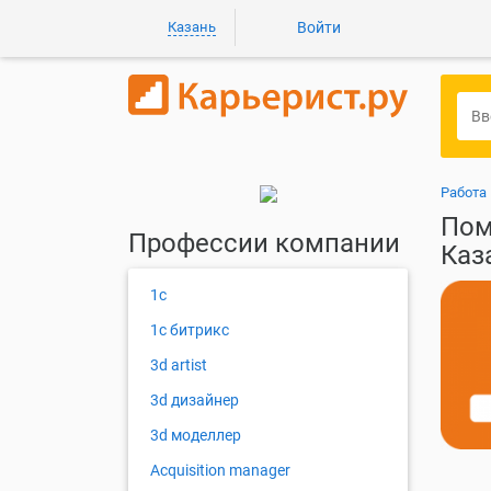
Казань
Войти
Работа
Пом
Профессии компании
Каз
1с
1с битрикс
3d artist
3d дизайнер
3d моделлер
Acquisition manager