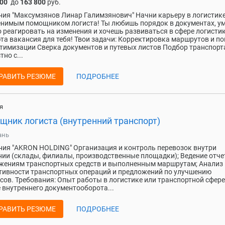
300
до
163 800
руб.
ия "Максумзянов Линар Галимзянович" Начни карьеру в логистике
нимым помощником логиста! Ты любишь порядок в документах, у
 реагировать на изменения и хочешь развиваться в сфере логисти
эта вакансия для тебя! Твои задачи: Корректировка маршрутов и 
птимизации Сверка документов и путевых листов Подбор транспорт
но с...
РАВИТЬ РЕЗЮМЕ
ПОДРОБНЕЕ
я
щник логиста (внутренний транспорт)
ань
ия "AKRON HOLDING" Организация и контроль перевозок внутри
ии (склады, филиалы, производственные площадки); Ведение отче
жениям транспортных средств и выполненным маршрутам; Анализ
ивности транспортных операций и предложений по улучшению
сов. Требования: Опыт работы в логистике или транспортной сфере
 внутреннего документооборота...
РАВИТЬ РЕЗЮМЕ
ПОДРОБНЕЕ