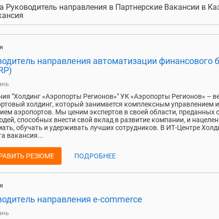
а Руководитель направления в Партнерские Вакансии в Каз
кансия
я
водитель направления автоматизации финансового 
RP)
ань
ия "Холдинг «Аэропорты Регионов»" УК «Аэропорты Регионов» – 
ртовый холдинг, который занимается комплексным управлением и
ием аэропортов. Мы ценим экспертов в своей области, преданных 
юдей, способных внести свой вклад в развитие компании, и нацеле
ать, обучать и удерживать лучших сотрудников. В ИТ-Центре Холд
а вакансия...
РАВИТЬ РЕЗЮМЕ
ПОДРОБНЕЕ
я
водитель направления e-commerce
ань