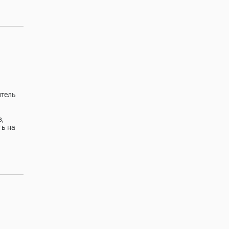
итель
,
ть на