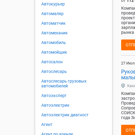
от
112
Автокурьер
Компа
провед
Автомаляр
проект
органи
Автоматчик
зарпла
рынка 
Автомеханик
Автомобиль
ОТП
Автомойщик
Автосалон
27 Июл
Руко
Автослесарь
малы
Автослесарь грузовых
Каз
автомобилей
Компа
Автоэксперт
застро
Провед
Автоэлектрик
Сопро
СОИСКА
Автоэлектрик диагност
года З
Агент
ОТП
Агент по аренде