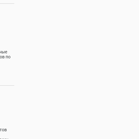
чные
ов по
тов