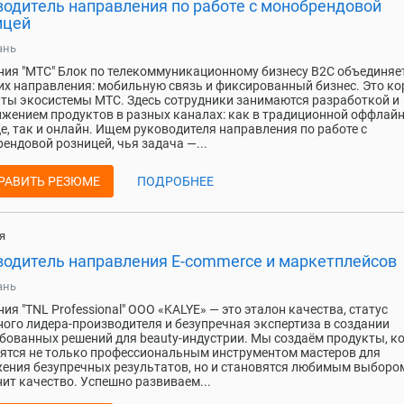
водитель направления по работе с монобрендовой
ицей
ань
ия "МТС" Блок по телекоммуникационному бизнесу B2C объединяе
х направления: мобильную связь и фиксированный бизнес. Это к
ты экосистемы МТС. Здесь сотрудники занимаются разработкой и
жением продуктов в разных каналах: как в традиционной оффлайн
е, так и онлайн. Ищем руководителя направления по работе с
ендовой розницей, чья задача —...
РАВИТЬ РЕЗЮМЕ
ПОДРОБНЕЕ
я
водитель направления E-commerce и маркетплейсов
ань
ия "TNL Professional" ООО «KALYE» — это эталон качества, статус
ого лидера-производителя и безупречная экспертиза в создании
бованных решений для beauty-индустрии. Мы создаём продукты, к
ятся не только профессиональным инструментом мастеров для
ения безупречных результатов, но и становятся любимым выбором
нит качество. Успешно развиваем...