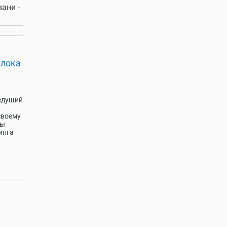
ани -
блока
ведущий
своему
ны
инга