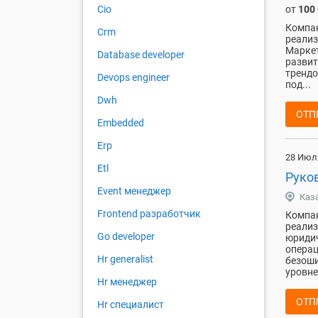
от
100
Cio
Компан
Crm
реализ
Маркет
Database developer
развит
трендо
Devops engineer
под...
Dwh
ОТП
Embedded
Erp
28 Июл
Etl
Руко
Event менеджер
Каз
Frontend разработчик
Компан
реализ
Go developer
юридич
операц
Hr generalist
безоши
уровне
Hr менеджер
ОТП
Hr специалист