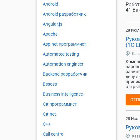
Работ
Android
41 Ва
Android разработчик
Angular.js
28 Июл
Apache
Руко
(1С E
Asp.net программист
Каз
Automated testing
Компан
Automation engineer
аэропо
развит
Backend разработчик
делу л
приним
Bssoss
открыт
Business intelligence
ОТП
C# программист
C#.net
28 Июл
C++
Руко
Call centre
Каз