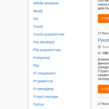
соотве
Middle developer
типов 
действ
Mysql
ОТП
Nix
Oracle
27 Июл
Oracle разработчик
Руко
Php developer
Каз
Php разработчик
от
150
Postgresql
Компан
финанс
Ppc
(креди
Структ
Pr специалист
кредит
экспер
Pr-директор
Pr-менеджер
ОТП
Project manager
27 Июл
Python