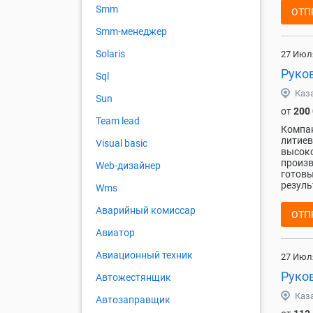
Smm
ОТП
Smm-менеджер
Solaris
27 Июл
Руко
Sql
Каз
Sun
от
200
Team lead
Компан
литиев
Visual basic
высоко
произв
Web-дизайнер
готовы
резуль
Wms
Аварийный комиссар
ОТП
Авиатор
Авиационный техник
27 Июл
Руко
Автожестянщик
Каз
Автозаправщик