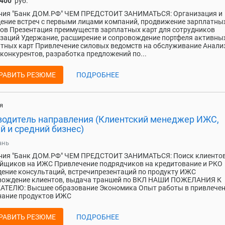
 400
руб.
ния "Банк ДОМ.РФ" ЧЕМ ПРЕДСТОИТ ЗАНИМАТЬСЯ: Организация и
ение встреч с первыми лицами компаний, продвижение зарплатны
ов Презентация преимуществ зарплатных карт для сотрудников
заций Удержание, расширение и сопровождение портфеля активны
тных карт Привлечение силовых ведомств на обслуживание Анали
конкурентов, разработка предложений по...
РАВИТЬ РЕЗЮМЕ
ПОДРОБНЕЕ
я
водитель направления (Клиентский менеджер ИЖС,
й и средний бизнес)
ань
ния "Банк ДОМ.РФ" ЧЕМ ПРЕДСТОИТ ЗАНИМАТЬСЯ: Поиск клиентов
йщиков на ИЖС Привлечение подрядчиков на кредитование и РКО
ение консультаций, встречипрезентаций по продукту ИЖС
вождение клиентов, выдача траншей по ВКЛ НАШИ ПОЖЕЛАНИЯ К
ТЕЛЮ: Высшее образование Экономика Опыт работы в привлечен
нание продуктов ИЖС
РАВИТЬ РЕЗЮМЕ
ПОДРОБНЕЕ