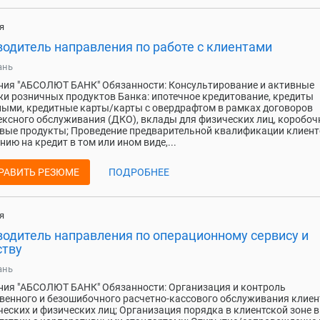
я
водитель направления по работе с клиентами
ань
ия "АБСОЛЮТ БАНК" Обязанности: Консультирование и активные
и розничных продуктов Банка: ипотечное кредитование, кредиты
ыми, кредитные карты/карты с овердрафтом в рамках договоров
ксного обслуживания (ДКО), вклады для физических лиц, коробо
вые продукты; Проведение предварительной квалификации клиент
нию на кредит в том или ином виде,...
РАВИТЬ РЕЗЮМЕ
ПОДРОБНЕЕ
я
водитель направления по операционному сервису и
ству
ань
ия "АБСОЛЮТ БАНК" Обязанности: Организация и контроль
венного и безошибочного расчетно-кассового обслуживания клиен
еских и физических лиц; Организация порядка в клиентской зоне в