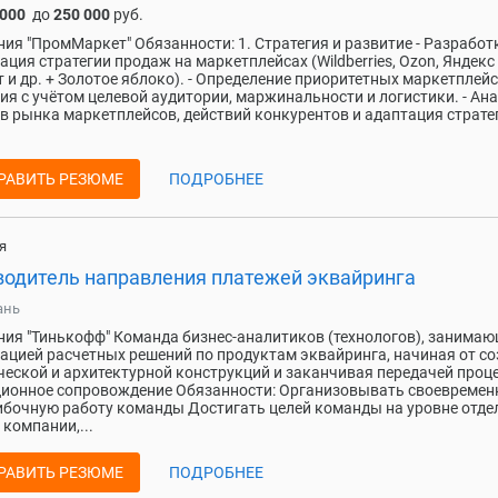
 000
до
250 000
руб.
ия "ПромМаркет" Обязанности: 1. Стратегия и развитие - Разработ
ация стратегии продаж на маркетплейсах (Wildberries, Ozon, Яндекс
 и др. + Золотое яблоко). - Определение приоритетных маркетплей
ия с учётом целевой аудитории, маржинальности и логистики. - Ан
в рынка маркетплейсов, действий конкурентов и адаптация страте
РАВИТЬ РЕЗЮМЕ
ПОДРОБНЕЕ
я
водитель направления платежей эквайринга
ань
ия "Тинькофф" Команда бизнес-аналитиков (технологов), занима
ацией расчетных решений по продуктам эквайринга, начиная от с
еской и архитектурной конструкций и заканчивая передачей проце
ионное сопровождение Обязанности: Организовывать своевремен
бочную работу команды Достигать целей команды на уровне отдел
 компании,...
РАВИТЬ РЕЗЮМЕ
ПОДРОБНЕЕ