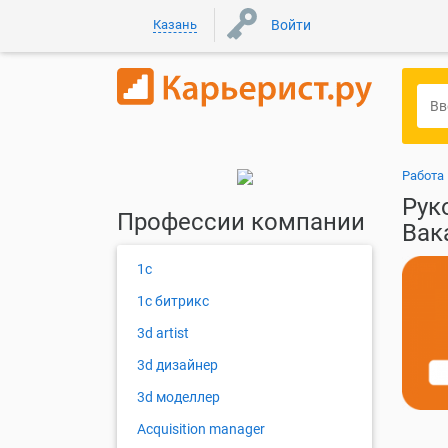
Казань
Войти
Работа
Рук
Профессии компании
Вак
1с
1с битрикс
3d artist
3d дизайнер
3d моделлер
Acquisition manager