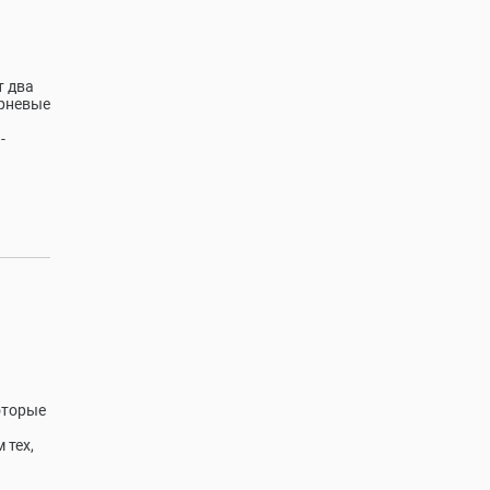
т два
орневые
-
оторые
 тех,