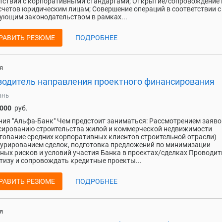
тствии с корпоративными стандартами; Открытие/сопровождение 
счетов юридическим лицам; Совершение операций в соответствии с
ующим законодательством в рамках...
РАВИТЬ РЕЗЮМЕ
ПОДРОБНЕЕ
я
водитель направления проектного финансирования
ань
 000
руб.
ия "Альфа-Банк" Чем предстоит заниматься: Рассмотрением заяво
ированию строительства жилой и коммерческой недвижимости
тование средних корпоративных клиентов строительной отрасли)
урированием сделок, подготовка предложений по минимизации
ных рисков и условий участия Банка в проектах/сделках Проводит
тизу и сопровождать кредитные проекты...
РАВИТЬ РЕЗЮМЕ
ПОДРОБНЕЕ
я