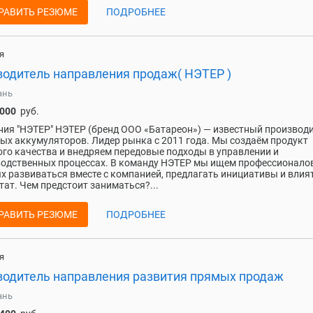
РАВИТЬ РЕЗЮМЕ
ПОДРОБНЕЕ
я
водитель направления продаж( НЭТЕР )
ань
 000
руб.
ия "НЭТЕР" НЭТЕР (бренд ООО «Батареон») — известный производ
ых аккумуляторов. Лидер рынка с 2011 года. Мы создаём продукт
го качества и внедряем передовые подходы в управлении и
одственных процессах. В команду НЭТЕР мы ищем профессионалов
х развиваться вместе с компанией, предлагать инициативы и влия
тат. Чем предстоит заниматься?...
РАВИТЬ РЕЗЮМЕ
ПОДРОБНЕЕ
я
водитель направления развития прямых продаж
ань