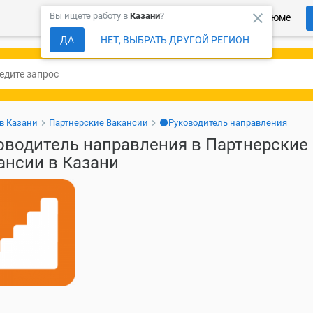
close
Вы ищете работу в
Казани
?
Более 150 000 компаний ждут Ваше резюме
ДА
НЕТ, ВЫБРАТЬ ДРУГОЙ РЕГИОН
 в Казани
Партнерские Вакансии
⚫Руководитель направления
оводитель направления в Партнерские
ансии в Казани