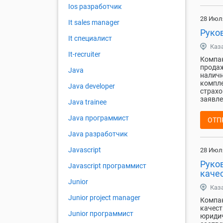
Ios разработчик
28 Июл
It sales manager
Руко
It специалист
Каз
It-recruiter
Компан
продаж
Java
наличн
компле
Java developer
страхо
заявле
Java trainee
Java программист
ОТП
Java разработчик
Javascript
28 Июл
Руко
Javascript программист
каче
Junior
Каз
Junior project manager
Компан
качест
Junior программист
юридич