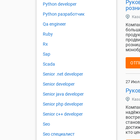
Руко
Python developer
розн
Python разработчик
Каз
Qa engineer
Компан
больши
Ruby
продук
продви
Rx
розниц
монобр
Sap
ОТП
Scada
Senior .net developer
27 Июл
Senior developer
Руко
Senior java developer
Каз
Senior php developer
Компан
надёжн
Senior с++ developer
востре
станов
Seo
достиж
кто це
Seo специалист