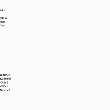
ка и
сов для
ализ
гии
ющаяся
оздания
сса в
ную и
а и на