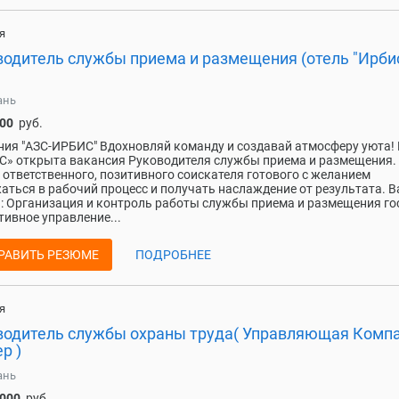
я
водитель службы приема и размещения (отель "Ирбис
ань
000
руб.
ия "АЗС-ИРБИС" Вдохновляй команду и создавай атмосферу уюта! 
» открыта вакансия Руководителя службы приема и размещения.
 ответственного, позитивного соискателя готового с желанием
аться в рабочий процесс и получать наслаждение от результата. 
: Организация и контроль работы службы приема и размещения го
ивное управление...
РАВИТЬ РЕЗЮМЕ
ПОДРОБНЕЕ
я
водитель службы охраны труда( Управляющая Комп
р )
ань
 000
руб.