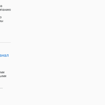
ла
омпанию
о
ны
анал
ыми
выми
..