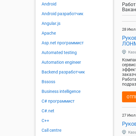
Работ
Android
Вакан
Android разработчик
Angular.js
28 Июл
Apache
Руков
ЛОНМ
Asp.net программист
Каз
Automated testing
Компан
Automation engineer
сервис
эффект
Backend разработчик
заказч
Работа
Bssoss
подраз
Business intelligence
ОТП
C# программист
C#.net
27 Июл
C++
Руко
Call centre
Каз