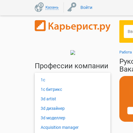
Казань
Войти
Работа
Рук
Профессии компании
Вак
1с
1с битрикс
3d artist
3d дизайнер
3d моделлер
Acquisition manager