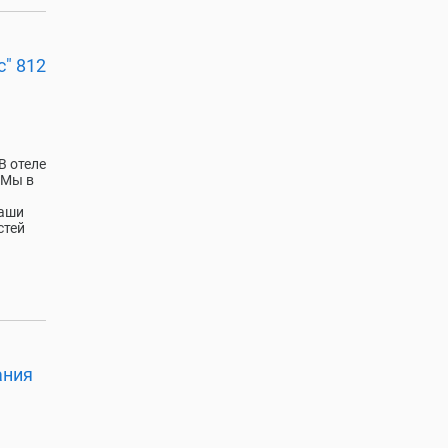
" 812
В отеле
 Мы в
Ваши
стей
ания