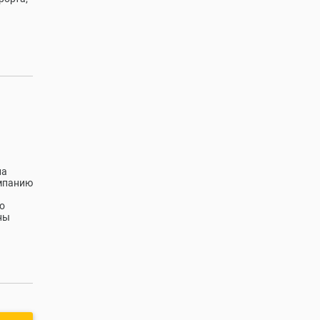
ла
омпанию
о
ны