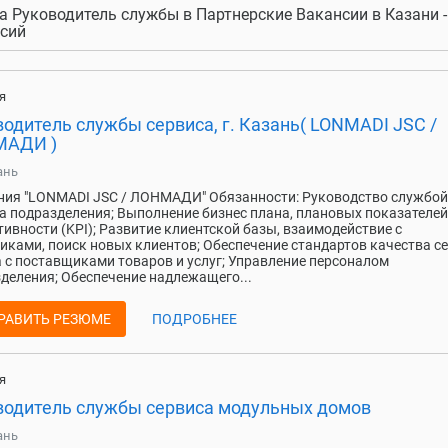
а Руководитель службы в Партнерские Вакансии в Казани -
сий
я
одитель службы сервиса, г. Казань( LONMADI JSC /
АДИ )
ань
ия "LONMADI JSC / ЛОНМАДИ" Обязанности: Руководство службой
а подразделения; Выполнение бизнес плана, плановых показателей
ивности (KPI); Развитие клиентской базы, взаимодействие с
иками, поиск новых клиентов; Обеспечение стандартов качества се
 с поставщиками товаров и услуг; Управление персоналом
деления; Обеспечение надлежащего...
РАВИТЬ РЕЗЮМЕ
ПОДРОБНЕЕ
я
водитель службы сервиса модульных домов
ань