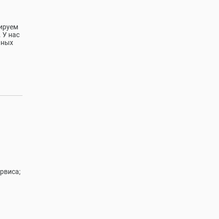
тируем
 У нас
ьных
рвиса;