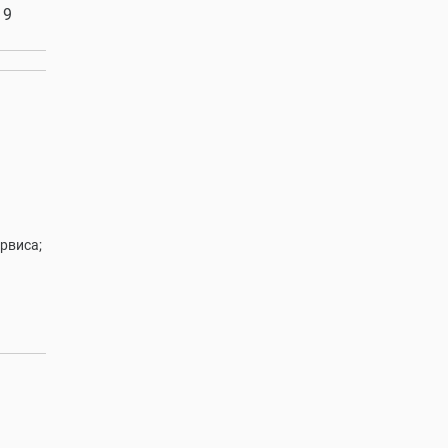
 9
рвиса;