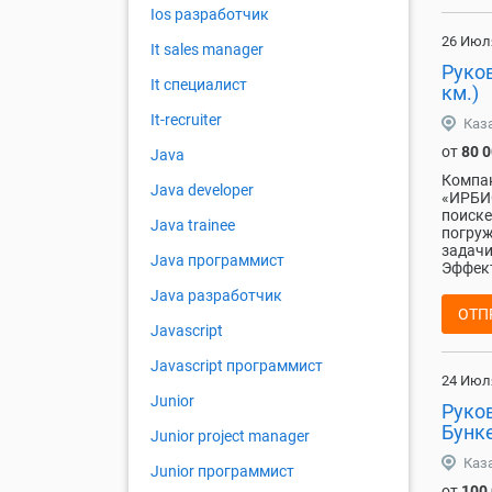
Ios разработчик
26 Июл
It sales manager
Руко
It специалист
км.)
It-recruiter
Каз
от
80 
Java
Компан
Java developer
«ИРБИС
поиске
Java trainee
погруж
задачи
Java программист
Эффект
Java разработчик
ОТП
Javascript
Javascript программист
24 Июл
Junior
Руко
Бунке
Junior project manager
Каз
Junior программист
от
100