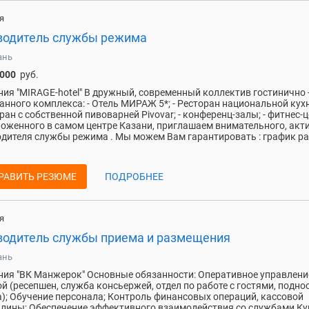
я
водитель службы режима
ань
 000
руб.
ия "MIRAGE-hotel" В дружный, современный коллектив гостинично 
анного комплекса: - Отель МИРАЖ 5*; - Ресторан национальной кухни 
оран с собственной пивоварней Pivovar; - конференц-залы; - фитнес-
оженного в самом центре Казани, приглашаем внимательного, акт
дителя службы режима . Мы можем Вам гарантировать : график р
РАВИТЬ РЕЗЮМЕ
ПОДРОБНЕЕ
я
водитель службы приема и размещения
ань
ия "ВК Манжерок" Основные обязанности: Оперативное управлени
й (ресепшен, служба консьержей, отдел по работе с гостями, подно
); Обучение персонала; Контроль финансовых операций, кассовой
лины; Обеспечение эффективного взаимодействия со службами Ку