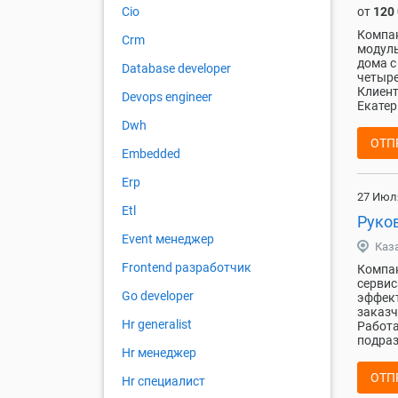
от
120
Cio
Компан
Crm
модуль
дома с
Database developer
четыре
Клиент
Devops engineer
Екатер
Dwh
ОТП
Embedded
Erp
27 Июл
Etl
Руков
Event менеджер
Каз
Frontend разработчик
Компан
сервис
Go developer
эффект
заказч
Hr generalist
Работа
подраз
Hr менеджер
ОТП
Hr специалист