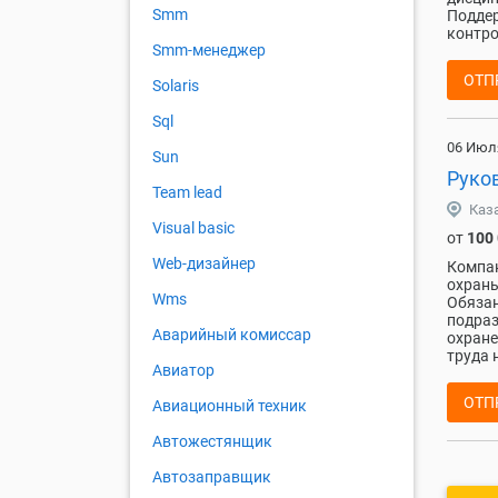
Smm
Поддер
контро
Smm-менеджер
ОТП
Solaris
Sql
06 Июл
Sun
Руко
Team lead
Каз
Visual basic
от
100
Web-дизайнер
Компан
охраны
Wms
Обязан
подраз
Аварийный комиссар
охране
труда 
Авиатор
ОТП
Авиационный техник
Автожестянщик
Автозаправщик