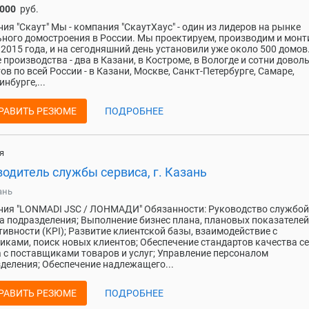
 000
руб.
ия "Скаут" Мы - компания "СкаутХаус" - один из лидеров на рынке
ного домостроения в России. Мы проектируем, производим и мон
 2015 года, и на сегодняшний день установили уже около 500 домов.
 производства - два в Казани, в Костроме, в Вологде и сотни довол
ов по всей России - в Казани, Москве, Санкт-Петербурге, Самаре,
инбурге,...
РАВИТЬ РЕЗЮМЕ
ПОДРОБНЕЕ
я
одитель службы сервиса, г. Казань
ань
ия "LONMADI JSC / ЛОНМАДИ" Обязанности: Руководство службой
а подразделения; Выполнение бизнес плана, плановых показателей
ивности (KPI); Развитие клиентской базы, взаимодействие с
иками, поиск новых клиентов; Обеспечение стандартов качества се
 с поставщиками товаров и услуг; Управление персоналом
деления; Обеспечение надлежащего...
РАВИТЬ РЕЗЮМЕ
ПОДРОБНЕЕ