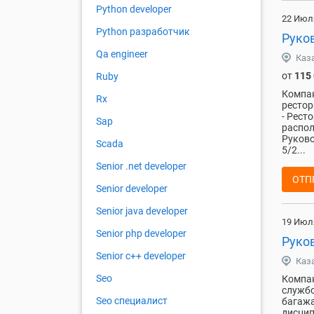
Python developer
22 Июл
Python разработчик
Руко
Qa engineer
Каз
от
115
Ruby
Компан
Rx
рестор
- Рест
Sap
распол
Руково
Scada
5/2...
Senior .net developer
ОТП
Senior developer
Senior java developer
19 Июл
Senior php developer
Руко
Senior с++ developer
Каз
Seo
Компан
службо
Seo специалист
багажа
дисцип