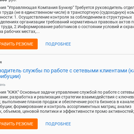
ия "Управляющая Компания Бункер" Требуется руководитель отде
 труда (не в единственном числе) в транспортную (судоходную) к
ности: 1. Осуществление контроля за соблюдением в структурных
делениях организации требований нормативных правовых актов п
 труда, 2.Информирование работников о состоянии условий и охра
на рабочих местах,...
РАВИТЬ РЕЗЮМЕ
ПОДРОБНЕЕ
я
водитель службы по работе с сетевыми клиентами (к
рибуции)
ань
ия "КЖК" Основные задачи управление службой по работе с сетев
ами; разработка и реализация стратегии взаимодействия с ключе
; выполнение планов продаж и обеспечение роста бизнеса в канале
буции; формирование и контроль ассортиментных матриц; анализ
, объемов, ценовой политики и эффективности промо активностей;.
РАВИТЬ РЕЗЮМЕ
ПОДРОБНЕЕ