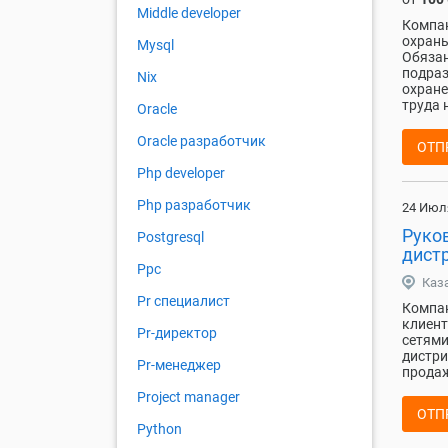
Middle developer
Компан
охраны
Mysql
Обязан
подраз
Nix
охране
труда 
Oracle
Oracle разработчик
ОТП
Php developer
Php разработчик
24 Июл
Руко
Postgresql
дист
Ppc
Каз
Pr специалист
Компан
клиент
Pr-директор
сетями
дистри
Pr-менеджер
продаж
Project manager
ОТП
Python