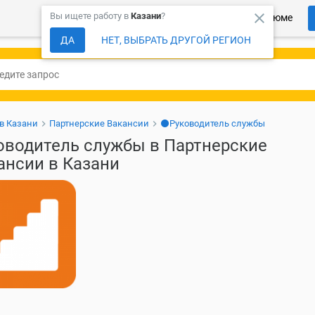
close
Вы ищете работу в
Казани
?
Более 150 000 компаний ждут Ваше резюме
ДА
НЕТ, ВЫБРАТЬ ДРУГОЙ РЕГИОН
 в Казани
Партнерские Вакансии
⚫Руководитель службы
оводитель службы в Партнерские
ансии в Казани