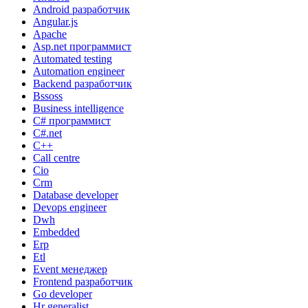
Android разработчик
Angular.js
Apache
Asp.net программист
Automated testing
Automation engineer
Backend разработчик
Bssoss
Business intelligence
C# программист
C#.net
C++
Call centre
Cio
Crm
Database developer
Devops engineer
Dwh
Embedded
Erp
Etl
Event менеджер
Frontend разработчик
Go developer
Hr generalist