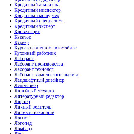
Кредитный аналитик
Кредитный инспектор
Кредитный менеджер
Кредитный специалист
Кредитный эксперт
Кровельщик
Куратор
Курьер
Курьер на личном автомобиле
Кухонный работник
Лаборант
Лаборант производства
Лаборант технолог
Лаборант химического анализа
Ландшафтный дизайнер
Лешмейкер
Линейный механик
Литературный редактор
Лифтер
Личный водитель
Личный помощник
Логист
Логопед
Ломбард
Лор