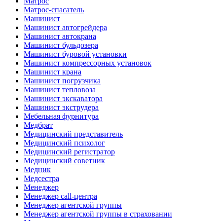
Матрос
Матрос-спасатель
Машинист
Машинист автогрейдера
Машинист автокрана
Машинист бульдозера
Машинист буровой установки
Машинист компрессорных установок
Машинист крана
Машинист погрузчика
Машинист тепловоза
Машинист экскаватора
Машинист экструдера
Мебельная фурнитура
Медбрат
Медицинский представитель
Медицинский психолог
Медицинский регистратор
Медицинский советник
Медник
Медсестра
Менеджер
Менеджер call-центра
Менеджер агентской группы
Менеджер агентской группы в страховании