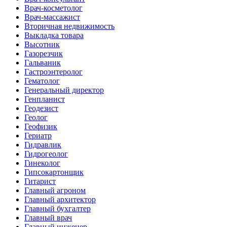
Врач-косметолог
Врач-массажист
Вторичная недвижимость
Выкладка товара
Высотник
Газорезчик
Гальваник
Гастроэнтеролог
Гематолог
Генеральный директор
Генпланист
Геодезист
Геолог
Геофизик
Гериатр
Гидравлик
Гидрогеолог
Гинеколог
Гипсокартонщик
Гитарист
Главный агроном
Главный архитектор
Главный бухгалтер
Главный врач
Главный инженер