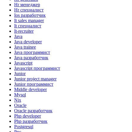
Hr менеджер
Hr специалист
Ios разработчик
It sales manager
It специалист
It-recruiter
Java
Java developer
Java trainee
Java программист
Java разработчик
Javascript
Javascript программист
Junior
Junior project manager
Junior программист
Middle developer
Mysql
Nix
Oracle
Oracle разработчик
Php developer
Php разработчик
Postgresql
Ppc