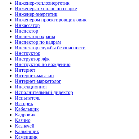
Инженер-теплоэнергетик
Инженер-технолог по сварке
Инженер-энергетик
Инженером проектировщик овик
Инкассатор
Инспектор
Инспектор охраны
Инспектор по кадрам
Инспектор службы безопасности
Инструктор
Инструктор лфк
Инструктор по вождению
Интернет
Интернет-магазин
Интернет-маркетолог
Инфекционист
Исполнительный директор
Испытатель
Историк
Кабельщик
Кадровик
Казино
Казначей
Кальянщик
Каменщик