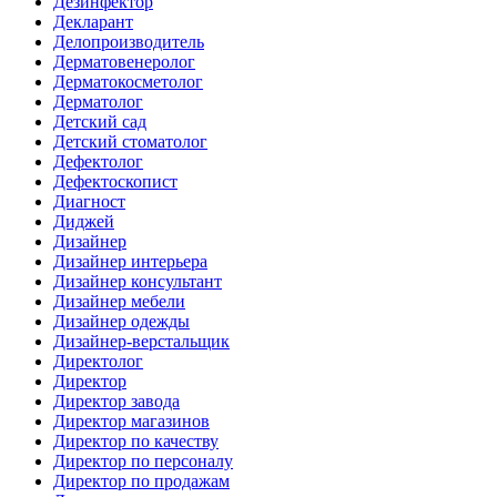
Дезинфектор
Декларант
Делопроизводитель
Дерматовенеролог
Дерматокосметолог
Дерматолог
Детский сад
Детский стоматолог
Дефектолог
Дефектоскопист
Диагност
Диджей
Дизайнер
Дизайнер интерьера
Дизайнер консультант
Дизайнер мебели
Дизайнер одежды
Дизайнер-верстальщик
Директолог
Директор
Директор завода
Директор магазинов
Директор по качеству
Директор по персоналу
Директор по продажам