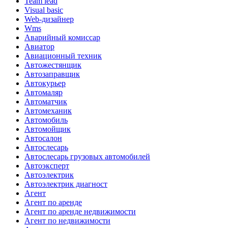
Team lead
Visual basic
Web-дизайнер
Wms
Аварийный комиссар
Авиатор
Авиационный техник
Автожестянщик
Автозаправщик
Автокурьер
Автомаляр
Автоматчик
Автомеханик
Автомобиль
Автомойщик
Автосалон
Автослесарь
Автослесарь грузовых автомобилей
Автоэксперт
Автоэлектрик
Автоэлектрик диагност
Агент
Агент по аренде
Агент по аренде недвижимости
Агент по недвижимости