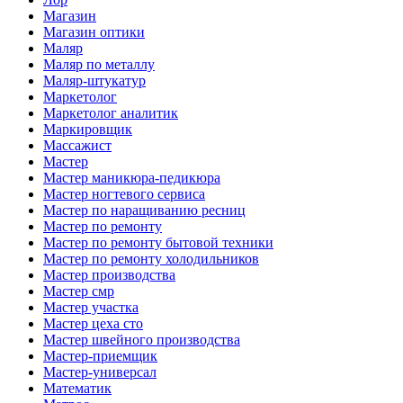
Магазин
Магазин оптики
Маляр
Маляр по металлу
Маляр-штукатур
Маркетолог
Маркетолог аналитик
Маркировщик
Массажист
Мастер
Мастер маникюра-педикюра
Мастер ногтевого сервиса
Мастер по наращиванию ресниц
Мастер по ремонту
Мастер по ремонту бытовой техники
Мастер по ремонту холодильников
Мастер производства
Мастер смр
Мастер участка
Мастер цеха сто
Мастер швейного производства
Мастер-приемщик
Мастер-универсал
Математик