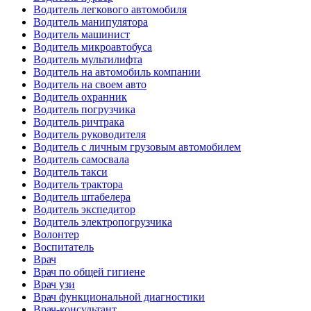
Водитель легкового автомобиля
Водитель манипулятора
Водитель машинист
Водитель микроавтобуса
Водитель мультилифта
Водитель на автомобиль компании
Водитель на своем авто
Водитель охранник
Водитель погрузчика
Водитель ричтрака
Водитель руководителя
Водитель с личным грузовым автомобилем
Водитель самосвала
Водитель такси
Водитель трактора
Водитель штабелера
Водитель экспедитор
Водитель электропогрузчика
Волонтер
Воспитатель
Врач
Врач по общей гигиене
Врач узи
Врач функциональной диагностики
Врач-консультант