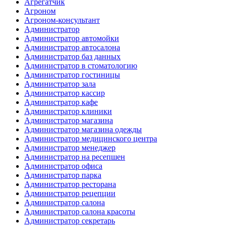
Агрегатчик
Агроном
Агроном-консультант
Администратор
Администратор автомойки
Администратор автосалона
Администратор баз данных
Администратор в стоматологию
Администратор гостиницы
Администратор зала
Администратор кассир
Администратор кафе
Администратор клиники
Администратор магазина
Администратор магазина одежды
Администратор медицинского центра
Администратор менеджер
Администратор на ресепшен
Администратор офиса
Администратор парка
Администратор ресторана
Администратор рецепции
Администратор салона
Администратор салона красоты
Администратор секретарь