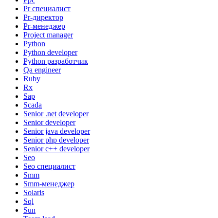
Pr специалист
Pr-директор
Pr-менеджер
Project manager
Python
Python developer
Python разработчик
Qa engineer
Ruby
Rx
Sap
Scada
Senior .net developer
Senior developer
Senior java developer
Senior php developer
Senior с++ developer
Seo
Seo специалист
Smm
Smm-менеджер
Solaris
Sql
Sun