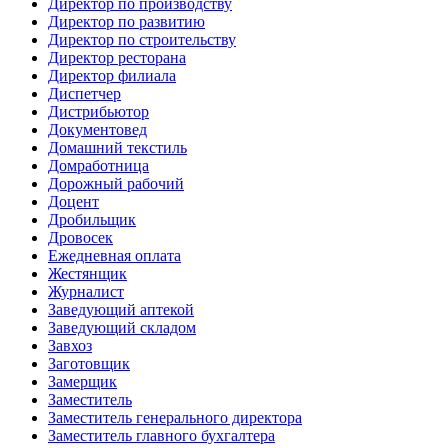
Директор по производству
Директор по развитию
Директор по строительству
Директор ресторана
Директор филиала
Диспетчер
Дистрибьютор
Документовед
Домашний текстиль
Домработница
Дорожный рабочий
Доцент
Дробильщик
Дровосек
Ежедневная оплата
Жестянщик
Журналист
Заведующий аптекой
Заведующий складом
Завхоз
Заготовщик
Замерщик
Заместитель
Заместитель генерального директора
Заместитель главного бухгалтера