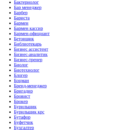
Бактериолог
Бар менеджер
Барбер
Бариста
Бармен
Бармен кассир
Бармен-официант
Бетонщик
Библиотекарь
Бизнес ассистент
Бизнес-аналитик
Бизнес-тренер
Биолог
Биотехнолог
Блогер
Боцман
Бренд-менеджер
Бригадир
Бровист
Брокер
Бурильщик
Бурильщик крс
Бутафор
Буфетчик
Бухгалтер