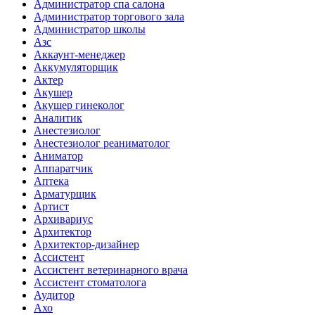
Администратор спа салона
Администратор торгового зала
Администратор школы
Азс
Аккаунт-менеджер
Аккумуляторщик
Актер
Акушер
Акушер гинеколог
Аналитик
Анестезиолог
Анестезиолог реаниматолог
Аниматор
Аппаратчик
Аптека
Арматурщик
Артист
Архивариус
Архитектор
Архитектор-дизайнер
Ассистент
Ассистент ветеринарного врача
Ассистент стоматолога
Аудитор
Ахо