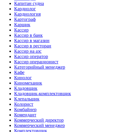
Капитан судна
Кардиолог
Кардиология
Картограф
Карщик
Кассир
Кассир в банк
Кассир в магазин
Кассир в ресторан
Кассир на азс
Кассир оператор
Кассир операционист
Категорийный менеджер
Кафе
Кинолог
Киномеханик
Кладовщик
Кладовщик-комплектовщик
Клепальщик
Колорист
Комбайнер
Комендант
Коммерческий директор
Коммерческий менеджер
Комплектовщик