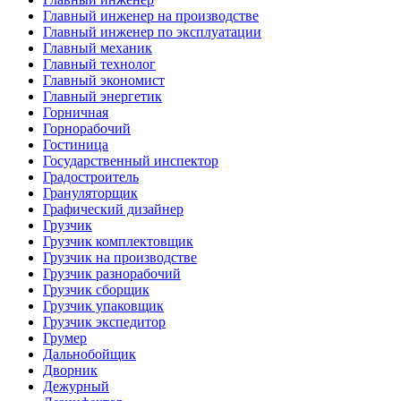
Главный инженер на производстве
Главный инженер по эксплуатации
Главный механик
Главный технолог
Главный экономист
Главный энергетик
Горничная
Горнорабочий
Гостиница
Государственный инспектор
Градостроитель
Грануляторщик
Графический дизайнер
Грузчик
Грузчик комплектовщик
Грузчик на производстве
Грузчик разнорабочий
Грузчик сборщик
Грузчик упаковщик
Грузчик экспедитор
Грумер
Дальнобойщик
Дворник
Дежурный