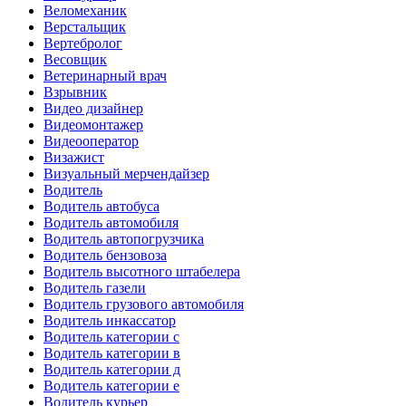
Веломеханик
Верстальщик
Вертебролог
Весовщик
Ветеринарный врач
Взрывник
Видео дизайнер
Видеомонтажер
Видеооператор
Визажист
Визуальный мерчендайзер
Водитель
Водитель автобуса
Водитель автомобиля
Водитель автопогрузчика
Водитель бензовоза
Водитель высотного штабелера
Водитель газели
Водитель грузового автомобиля
Водитель инкассатор
Водитель категории c
Водитель категории в
Водитель категории д
Водитель категории е
Водитель курьер