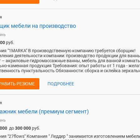
я
щик мебели на производство
ань
000
руб.
ия "1MARKA" В производственную компанию требуется сборщик!
ления деятельности компании: производство продукции для ванн
 – акриловые гидромассажные ванны, мебель для ванной комнаты
ьно-каменная продукция Требования: опыт работы от 1 года - жела
твенность пунктуальность Обязанности: сборка и склейка зеркальн
РАВИТЬ РЕЗЮМЕ
ПОДРОБНЕЕ
я
ажник мебели (премиум сегмент)
ань
 000
до
300 000
руб.
ия "27flows" Компания " Леддер " занимается изготовлением мебели