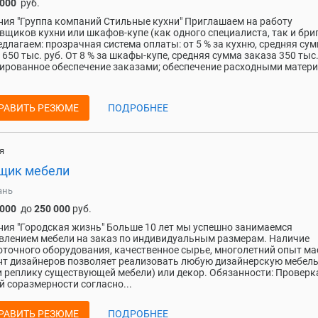
 000
руб.
ия "Группа компаний Стильные кухни" Приглашаем на работу
вщиков кухни или шкафов-купе (как одного специалиста, так и бриг
длагаем: прозрачная система оплаты: от 5 % за кухню, средняя су
 650 тыс. руб. От 8 % за шкафы-купе, средняя сумма заказа 350 тыс.
ированное обеспечение заказами; обеспечение расходными матер
РАВИТЬ РЕЗЮМЕ
ПОДРОБНЕЕ
я
щик мебели
ань
 000
до
250 000
руб.
ия "Городская жизнь" Больше 10 лет мы успешно занимаемся
влением мебели на заказ по индивидуальным размерам. Наличие
точного оборудования, качественное сырье, многолетний опыт ма
нт дизайнеров позволяет реализовать любую дизайнерскую мебель
и реплику существующей мебели) или декор. Обязанности: Проверк
й соразмерности согласно...
РАВИТЬ РЕЗЮМЕ
ПОДРОБНЕЕ