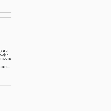
у и с
хдф и
атность
ная...