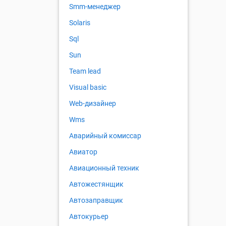
Smm-менеджер
Solaris
Sql
Sun
Team lead
Visual basic
Web-дизайнер
Wms
Аварийный комиссар
Авиатор
Авиационный техник
Автожестянщик
Автозаправщик
Автокурьер