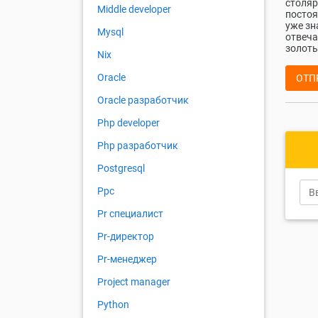
столяр
Middle developer
постоя
уже зн
Mysql
отвеча
золоты
Nix
Oracle
ОТП
Oracle разработчик
Php developer
Php разработчик
Postgresql
Ppc
Pr специалист
Pr-директор
Pr-менеджер
Project manager
Python