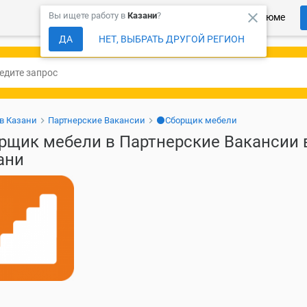
close
Вы ищете работу в
Казани
?
Более 150 000 компаний ждут Ваше резюме
ДА
НЕТ, ВЫБРАТЬ ДРУГОЙ РЕГИОН
 в Казани
Партнерские Вакансии
⚫Сборщик мебели
рщик мебели в Партнерские Вакансии 
ани