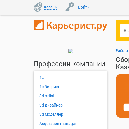
Казань
Войти
Работа
Сбо
Профессии компании
Каз
1с
1с битрикс
3d artist
3d дизайнер
3d моделлер
Acquisition manager