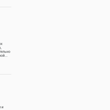
ых
,
тельно
ой...
 и