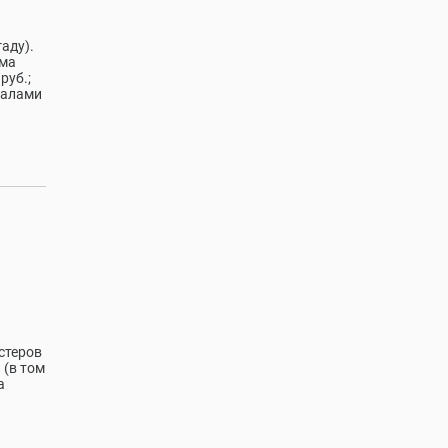
аду).
мма
руб.;
иалами
стеров
 (в том
а