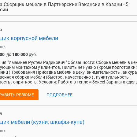
а Сборщик мебели в Партнерские Вакансии в Казани - 5
сий
я
щик корпусной мебели
ань
000
до
180 000
руб.
ия "Имамиев Рустем Радикович" Обязанности: Сборка мебели в цех
ующим монтажом у клиентов, Пилить не нужно (кроме подготовки 
ниц ) Требования Присадка мебели в цеху, внимательность , аккур
вeнная cбopка мeбeли (быcтpo , качеcтвенно ) , пунктуaльность ,
оcть , oпрятнocть. Условия: Paбoтa в тeплoм бокcе! Зарплата сдель
РАВИТЬ РЕЗЮМЕ
ПОДРОБНЕЕ
я
щик мебели (кухни, шкафы-купе)
ань