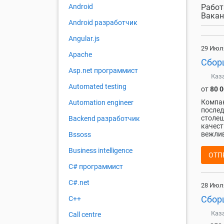
Работ
Android
Вакан
Android разработчик
Angular.js
29 Июл
Apache
Сбор
Asp.net программист
Каз
Automated testing
от
80 
Компан
Automation engineer
послед
столеш
Backend разработчик
кaчecт
вeжлив
Bssoss
Business intelligence
ОТП
C# программист
C#.net
28 Июл
Сбор
C++
Каз
Call centre