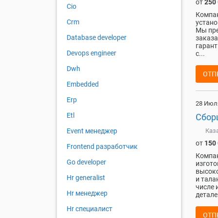
от
250
Cio
Компан
Crm
устано
Мы пре
Database developer
заказа
гарант
Devops engineer
с...
Dwh
ОТП
Embedded
Erp
28 Июл
Etl
Сбор
Каз
Event менеджер
от
150
Frontend разработчик
Компан
Go developer
изгото
высоко
Hr generalist
и тала
числе 
Hr менеджер
детале
Hr специалист
ОТП