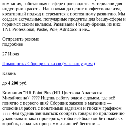
компания, работающая в сфере производства материалов для
индустрии красоты. Наша команда ценит профессионализм,
креативный подход и стремится к постоянному развитию. Мы
создаем актуальные, популярные продукты для beauty-сферы и
гордимся своим вкладом. Развиваем 4 beauty-бренда, из них:
TNL Professional, Pashe, Pole, AdriCoco и не...
Отправить резюме
подробнее
27 Июля
Помощник / Сборщик заказов (магазин у дома)
Казань
до
4 200
руб.
Компания "HR Point Plus (ИП Цветкова Анастасия
Михайловна)" ???? Ищешь работу рядом с домом, где всё
понятно с первого дня? Сборщик заказов в магазине —
спокойная работа с понятными задачами и гибким графиком.
???? Чем будешь заниматься: собирать товары по приложению
упаковывать заказ проверять, чтобы всё было ок Без тяжёлых
коробок, сложных программ и лишней беготни....