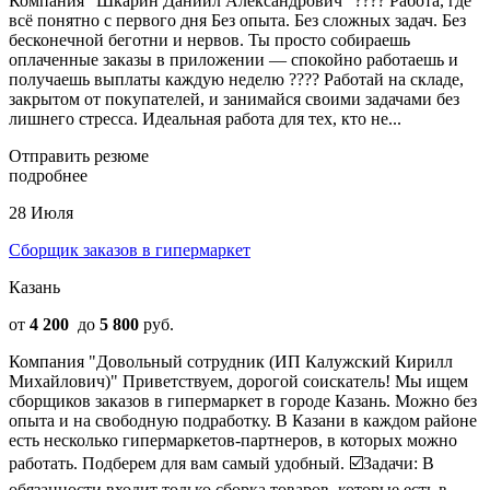
Компания "Шкарин Даниил Александрович" ???? Работа, где
всё понятно с первого дня Без опыта. Без сложных задач. Без
бесконечной беготни и нервов. Ты просто собираешь
оплаченные заказы в приложении — спокойно работаешь и
получаешь выплаты каждую неделю ???? Работай на складе,
закрытом от покупателей, и занимайся своими задачами без
лишнего стресса. Идеальная работа для тех, кто не...
Отправить резюме
подробнее
28 Июля
Сборщик заказов в гипермаркет
Казань
от
4 200
до
5 800
руб.
Компания "Довольный сотрудник (ИП Калужский Кирилл
Михайлович)" Приветствуем, дорогой соискатель! Мы ищем
сборщиков заказов в гипермаркет в городе Казань. Можно без
опыта и на свободную подработку. В Казани в каждом районе
есть несколько гипермаркетов-партнеров, в которых можно
работать. Подберем для вам самый удобный. ☑️Задачи: В
обязанности входит только сборка товаров, которые есть в...