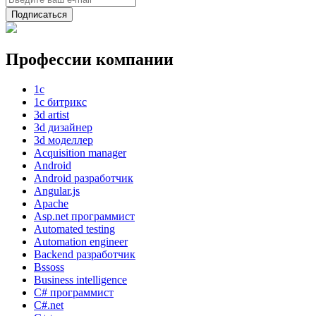
Подписаться
Профессии компании
1с
1с битрикс
3d artist
3d дизайнер
3d моделлер
Acquisition manager
Android
Android разработчик
Angular.js
Apache
Asp.net программист
Automated testing
Automation engineer
Backend разработчик
Bssoss
Business intelligence
C# программист
C#.net