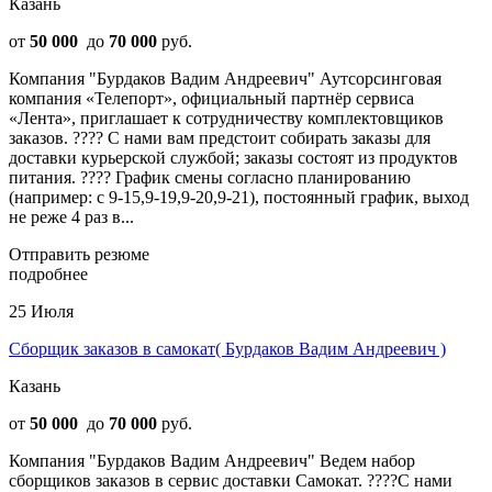
Казань
от
50 000
до
70 000
руб.
Компания "Бурдаков Вадим Андреевич" Аутсорсинговая
компания «Телепорт», официальный партнёр сервиса
«Лента», приглашает к сотрудничеству комплектовщиков
заказов. ???? С нами вам предстоит собирать заказы для
доставки курьерской службой; заказы состоят из продуктов
питания. ???? График смены согласно планированию
(например: с 9-15,9-19,9-20,9-21), постоянный график, выход
не реже 4 раз в...
Отправить резюме
подробнее
25 Июля
Сборщик заказов в самокат( Бурдаков Вадим Андреевич )
Казань
от
50 000
до
70 000
руб.
Компания "Бурдаков Вадим Андреевич" Beдем набop
сборщиков заказов в ceрвиc дocтaвки Caмoкaт. ????С нами