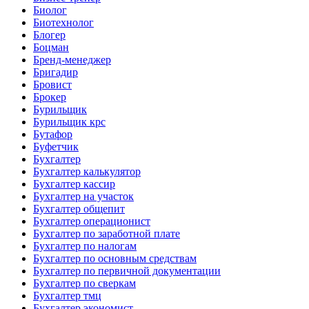
Биолог
Биотехнолог
Блогер
Боцман
Бренд-менеджер
Бригадир
Бровист
Брокер
Бурильщик
Бурильщик крс
Бутафор
Буфетчик
Бухгалтер
Бухгалтер калькулятор
Бухгалтер кассир
Бухгалтер на участок
Бухгалтер общепит
Бухгалтер операционист
Бухгалтер по заработной плате
Бухгалтер по налогам
Бухгалтер по основным средствам
Бухгалтер по первичной документации
Бухгалтер по сверкам
Бухгалтер тмц
Бухгалтер экономист