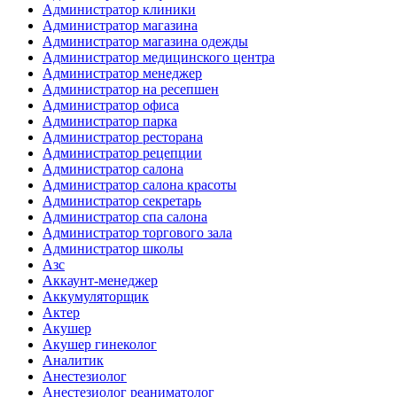
Администратор клиники
Администратор магазина
Администратор магазина одежды
Администратор медицинского центра
Администратор менеджер
Администратор на ресепшен
Администратор офиса
Администратор парка
Администратор ресторана
Администратор рецепции
Администратор салона
Администратор салона красоты
Администратор секретарь
Администратор спа салона
Администратор торгового зала
Администратор школы
Азс
Аккаунт-менеджер
Аккумуляторщик
Актер
Акушер
Акушер гинеколог
Аналитик
Анестезиолог
Анестезиолог реаниматолог