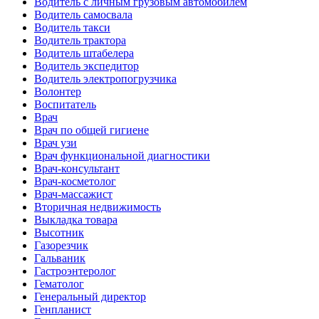
Водитель с личным грузовым автомобилем
Водитель самосвала
Водитель такси
Водитель трактора
Водитель штабелера
Водитель экспедитор
Водитель электропогрузчика
Волонтер
Воспитатель
Врач
Врач по общей гигиене
Врач узи
Врач функциональной диагностики
Врач-консультант
Врач-косметолог
Врач-массажист
Вторичная недвижимость
Выкладка товара
Высотник
Газорезчик
Гальваник
Гастроэнтеролог
Гематолог
Генеральный директор
Генпланист