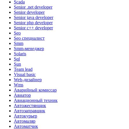
Scada
Senior .net developer
Senior developer
Senior java developer
Senior php developer
Senior с++ developer
Seo
Seo специалист
Smm
Smm-менеджер
Solaris
Sql
Sun
Team lead
Visual basic
Web-дизайнер
Wms
Аварийный комиссар
Авиатор
Авиационный техник
Автожестянщик
Автозаправщик
Автокурьер
Автомаляр
Автоматчик