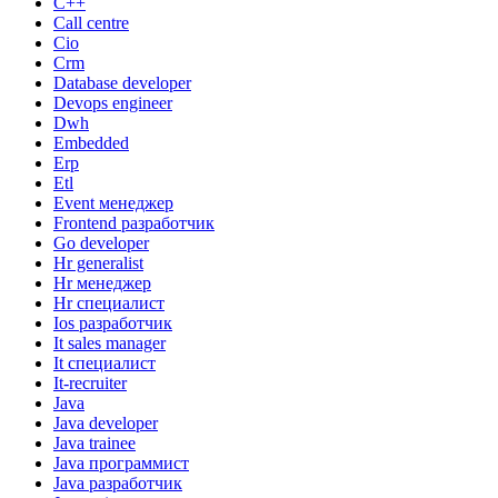
C++
Call centre
Cio
Crm
Database developer
Devops engineer
Dwh
Embedded
Erp
Etl
Event менеджер
Frontend разработчик
Go developer
Hr generalist
Hr менеджер
Hr специалист
Ios разработчик
It sales manager
It специалист
It-recruiter
Java
Java developer
Java trainee
Java программист
Java разработчик