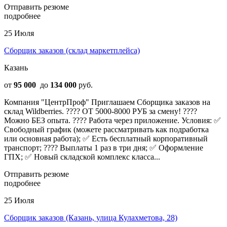
Отправить резюме
подробнее
25 Июля
Сборщик заказов (склад маркетплейса)
Казань
от
95 000
до
134 000
руб.
Компания "ЦентрПроф" Приглашаем Сборщика заказов на
склад Wildberries. ???? ОТ 5000-8000 РУБ за смену! ????
Можно БЕЗ опыта. ???? Работа через приложение. Условия: ✅
Свободный график (можете рассматривать как подработка
или основная работа); ✅ Есть бесплатный корпоративный
транспорт; ???? Выплаты 1 раз в три дня; ✅ Оформление
ГПХ; ✅ Новый складской комплекс класса...
Отправить резюме
подробнее
25 Июля
Сборщик заказов (Казань, улица Кулахметова, 28)