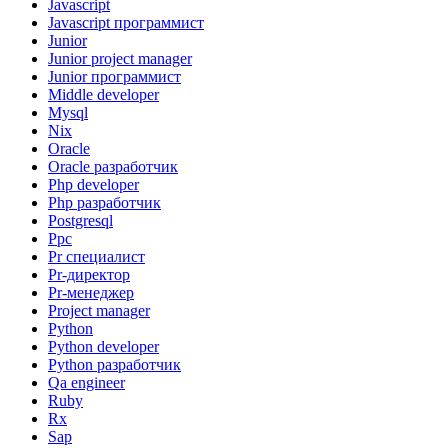
Javascript
Javascript программист
Junior
Junior project manager
Junior программист
Middle developer
Mysql
Nix
Oracle
Oracle разработчик
Php developer
Php разработчик
Postgresql
Ppc
Pr специалист
Pr-директор
Pr-менеджер
Project manager
Python
Python developer
Python разработчик
Qa engineer
Ruby
Rx
Sap