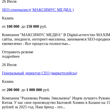
26 Июля
SEO-специалист( МАКСИМУС МЕДИА )
Казань
от
100 000
до
150 000
руб.
Компания "МАКСИМУС МЕДИА" В Digital-агентство MAXIMUS 
сайты, лендинги, интернет-магазины, занимаемся SEO-продвиже
ежемесячно - Все процессы полностью...
Отправить резюме
подробнее
26 Июля
Генеральный директор СЕО (маркетплейсы)
Казань
от
200 000
до
1 000 000
руб.
Компания "Рахимова Римма Эмильевна" Ищем лучшего Руковод
Китая. У нас свое производство Бытовой Химии в Казани на 
рублей за 2025 год. Наш бренд - это...