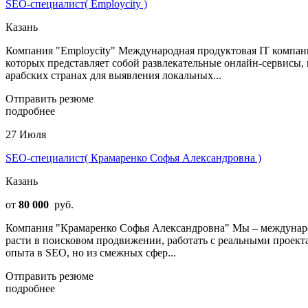
SEO-специалист( Employcity )
Казань
Компания "Employcity" Международная продуктовая IT компани
которых представляет собой развлекательные онлайн-сервисы, 
арабских странах для выявления локальных...
Отправить резюме
подробнее
27 Июля
SEO-специалист( Крамаренко Софья Александровна )
Казань
от
80 000
руб.
Компания "Крамаренко Софья Александровна" Мы – международн
расти в поисковом продвижении, работать с реальными проекта
опыта в SEO, но из смежных сфер...
Отправить резюме
подробнее