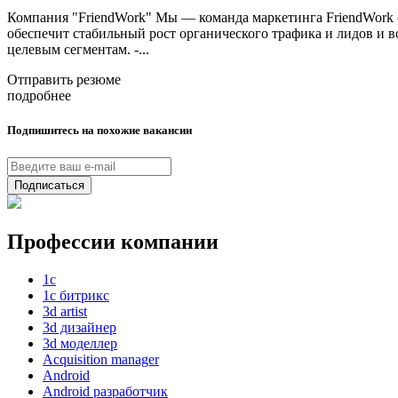
Компания "FriendWork" Мы — команда маркетинга FriendWork (
обеспечит стабильный рост органического трафика и лидов и во
целевым сегментам. -...
Отправить резюме
подробнее
Подпишитесь на похожие вакансии
Подписаться
Профессии компании
1с
1с битрикс
3d artist
3d дизайнер
3d моделлер
Acquisition manager
Android
Android разработчик