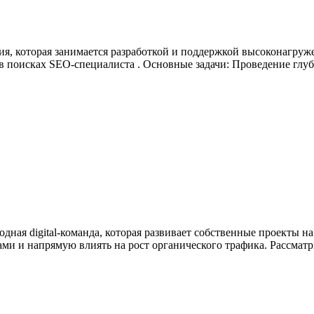
я, которая занимается разработкой и поддержкой высоконагруж
в поисках SEO-специалиста . Основные задачи: Проведение глуб
ая digital-команда, которая развивает собственные проекты н
ми и напрямую влиять на рост органического трафика. Рассматр