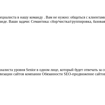
алиста в нашу команду . Вам не нужно: общаться с клиентами,
анде. Ваши задачи: Семантика: сбор/чистка/группировка, базова
иста уровня Senior в одном лице, который будет отвечать за 
мизации сайтов компании Обязанности SEO-продвижение сайтов 