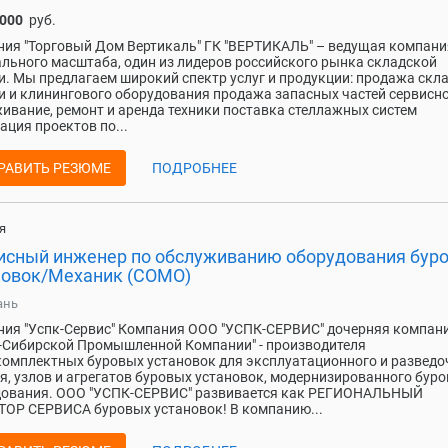
 000
руб.
ия "Торговый Дом Вертикаль" ГК "ВЕРТИКАЛЬ" – ведущая компани
льного масштаба, один из лидеров российского рынка складской
и. Мы предлагаем широкий спектр услуг и продукции: продажа скл
и и клинингового оборудования продажа запасных частей сервисн
ивание, ремонт и аренда техники поставка стеллажных систем
ация проектов по...
РАВИТЬ РЕЗЮМЕ
ПОДРОБНЕЕ
я
исный инженер по обслуживанию оборудования бур
новок/Механик (СОМО)
ань
ия "Успк-Сервис" Компания ООО "УСПК-СЕРВИС" дочерняя компан
-Сибирской Промышленной Компании" - производителя
омплектных буровых установок для эксплуатационного и разведо
я, узлов и агрегатов буровых установок, модернизированного буро
дования. ООО "УСПК-СЕРВИС" развивается как РЕГИОНАЛЬНЫЙ
ОР СЕРВИСА буровых установок! В компанию...