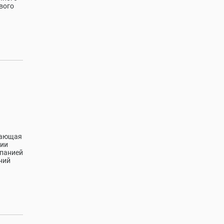
вого
дающая
гии
мпанией
ний