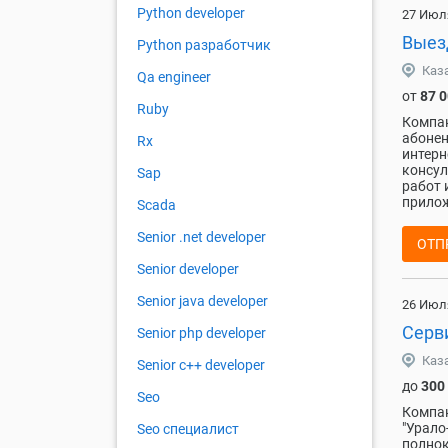
Python developer
27 Июл
Выез
Python разработчик
Каз
Qa engineer
от
87 
Ruby
Компан
абонен
Rx
интерн
консул
Sap
работ 
прилож
Scada
Senior .net developer
ОТП
Senior developer
Senior java developer
26 Июл
Серв
Senior php developer
Каз
Senior с++ developer
до
300
Seo
Компан
"Урало
Seo специалист
полнок