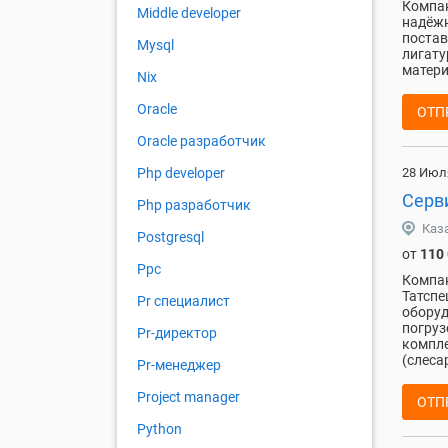
Компан
Middle developer
надёжн
постав
Mysql
лигату
матери
Nix
Oracle
ОТП
Oracle разработчик
28 Июл
Php developer
Серв
Php разработчик
Каз
Postgresql
от
110
Ppc
Компан
Татспе
Pr специалист
оборуд
погруз
Pr-директор
компле
(слеса
Pr-менеджер
Project manager
ОТП
Python