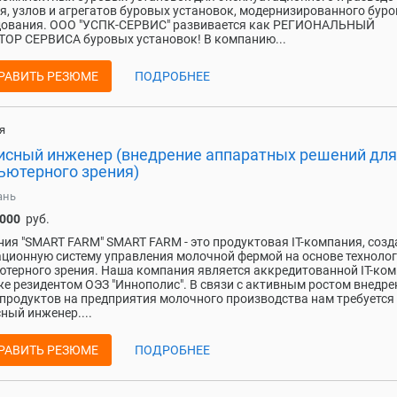
я, узлов и агрегатов буровых установок, модернизированного буро
дования. ООО "УСПК-СЕРВИС" развивается как РЕГИОНАЛЬНЫЙ
ОР СЕРВИСА буровых установок! В компанию...
РАВИТЬ РЕЗЮМЕ
ПОДРОБНЕЕ
я
исный инженер (внедрение аппаратных решений для
ьютерного зрения)
ань
 000
руб.
ия "SMART FARM" SMART FARM - это продуктовая IT-компания, соз
ционную систему управления молочной фермой на основе техноло
терного зрения. Наша компания является аккредитованной IT-ко
кже резидентом ОЭЗ "Иннополис". В связи с активным ростом внедре
продуктов на предприятия молочного производства нам требуется
ный инженер....
РАВИТЬ РЕЗЮМЕ
ПОДРОБНЕЕ