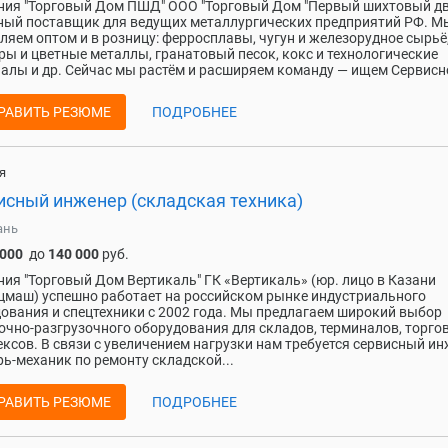
ия "Торговый Дом ПШД" ООО "Торговый Дом "Первый шихтовый дво
ый поставщик для ведущих металлургических предприятий РФ. М
ляем оптом и в розницу: ферросплавы, чугун и железорудное сырьё
ры и цветные металлы, гранатовый песок, кокс и технологические
алы и др. Сейчас мы растём и расширяем команду — ищем Сервисно
РАВИТЬ РЕЗЮМЕ
ПОДРОБНЕЕ
я
исный инженер (складская техника)
ань
 000
до
140 000
руб.
ия "Торговый Дом Вертикаль" ГК «Вертикаль» (юр. лицо в Казани
цмаш) успешно работает на российском рынке индустриального
ования и спецтехники с 2002 года. Мы предлагаем широкий выбор
очно-разгрузочного оборудования для складов, терминалов, торго
ксов. В связи с увеличением нагрузки нам требуется сервисный и
рь-механик по ремонту складской...
РАВИТЬ РЕЗЮМЕ
ПОДРОБНЕЕ