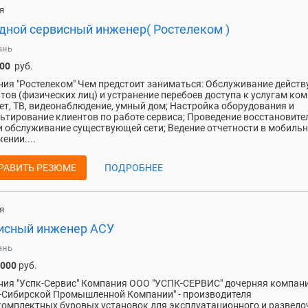
я
дной сервисный инженер( Ростелеком )
ань
000
руб.
ия "Ростелеком" Чем предстоит заниматься: Обслуживание дейст
тов (физических лиц) и устранение перебоев доступа к услугам ком
ет, ТВ, видеонаблюдение, умный дом; Настройка оборудования и
ьтирование клиентов по работе сервиса; Проведение восстановит
и обслуживание существующей сети; Ведение отчетности в мобиль
ении....
РАВИТЬ РЕЗЮМЕ
ПОДРОБНЕЕ
я
исный инженер АСУ
ань
 000
руб.
ия "Успк-Сервис" Компания ООО "УСПК-СЕРВИС" дочерняя компан
-Сибирской Промышленной Компании" - производителя
омплектных буровых установок для эксплуатационного и разведо