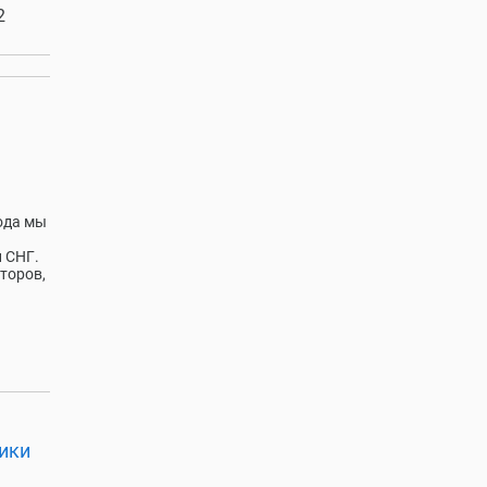
2
ода мы
и СНГ.
торов,
ики