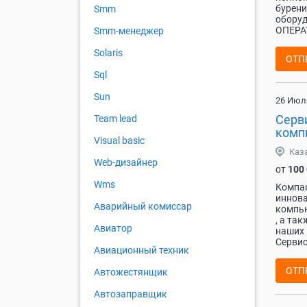
бурени
Smm
обору
ОПЕРАТ
Smm-менеджер
Solaris
ОТП
Sql
Sun
26 Июл
Серв
Team lead
комп
Visual basic
Каз
Web-дизайнер
от
100
Wms
Компан
иннова
Аварийный комиссар
компью
, а та
Авиатор
наших 
Сервис
Авиационный техник
ОТП
Автожестянщик
Автозаправщик