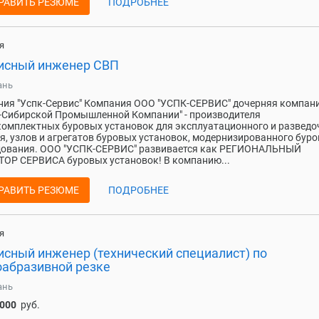
РАВИТЬ РЕЗЮМЕ
ПОДРОБНЕЕ
я
исный инженер СВП
ань
ия "Успк-Сервис" Компания ООО "УСПК-СЕРВИС" дочерняя компан
-Сибирской Промышленной Компании" - производителя
омплектных буровых установок для эксплуатационного и разведо
я, узлов и агрегатов буровых установок, модернизированного буро
дования. ООО "УСПК-СЕРВИС" развивается как РЕГИОНАЛЬНЫЙ
ОР СЕРВИСА буровых установок! В компанию...
РАВИТЬ РЕЗЮМЕ
ПОДРОБНЕЕ
я
исный инженер (технический специалист) по
оабразивной резке
ань
 000
руб.