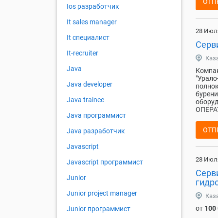
ОТП
Ios разработчик
It sales manager
28 Июл
It специалист
Серв
It-recruiter
Каз
Java
Компан
"Урало
Java developer
полнок
бурени
Java trainee
обору
ОПЕРАТ
Java программист
ОТП
Java разработчик
Javascript
28 Июл
Javascript программист
Серв
Junior
гидр
Junior project manager
Каз
от
100
Junior программист