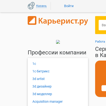
Казань
Войти
Работа
Сер
Профессии компании
в К
1с
1с битрикс
3d artist
3d дизайнер
3d моделлер
Acquisition manager