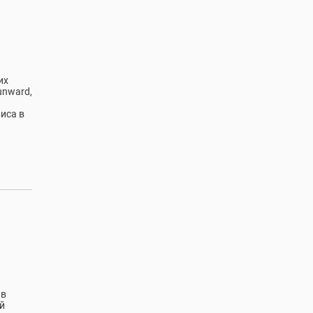
их
unward,
иса в
 в
й