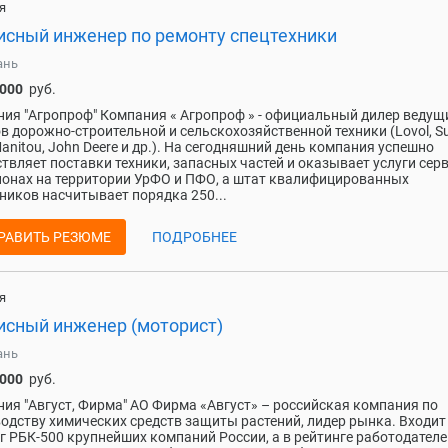
я
исный инженер по ремонту спецтехники
ань
 000
руб.
ия "Агропроф" Компания « Агропроф » - официальный дилер ведущ
в дорожно-строительной и сельскохозяйственной техники (Lovol, S
Manitou, John Deere и др.). На сегодняшний день компания успешно
твляет поставки техники, запасных частей и оказывает услуги серв
ионах на территории УрФО и ПФО, а штат квалифицированных
ников насчитывает порядка 250...
РАВИТЬ РЕЗЮМЕ
ПОДРОБНЕЕ
я
исный инженер (моторист)
ань
 000
руб.
ия "Август, Фирма" АО Фирма «Август» – российская компания по
одству химических средств защиты растений, лидер рынка. Входит
г РБК-500 крупнейших компаний России, а в рейтинге работодателе