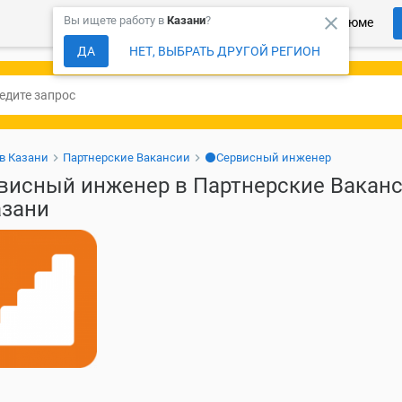
close
Вы ищете работу в
Казани
?
Более 150 000 компаний ждут Ваше резюме
ДА
НЕТ, ВЫБРАТЬ ДРУГОЙ РЕГИОН
 в Казани
Партнерские Вакансии
⚫Сервисный инженер
висный инженер в Партнерские Вакан
азани