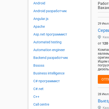
Работ
Android
Вакан
Android разработчик
Angular.js
29 Июл
Apache
Серв
Asp.net программист
Каз
Automated testing
от
120
Компан
Automation engineer
являем
оригин
Backend разработчик
Ищем о
погруз
Bssoss
дизель
Business intelligence
ОТП
C# программист
C#.net
28 Июл
C++
Выез
Call centre
Каз