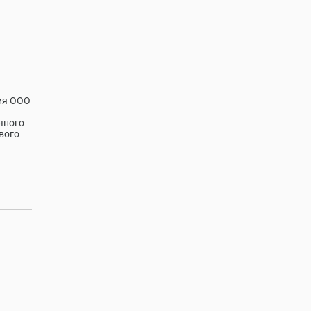
ия ООО
чного
вого