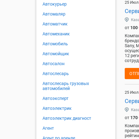
25 Июл
Автокурьер
Серв
Автомаляр
Каз
Автоматчик
от
100
Автомеханик
Компан
брендо
Автомобиль
Sany, 
осущес
Автомойщик
12 рег
сотруд
Автосалон
ОТП
Автослесарь
Автослесарь грузовых
автомобилей
25 Июл
Автоэксперт
Серв
Автоэлектрик
Каз
от
170
Автоэлектрик диагност
Компан
Агент
произв
рейтин
Агент по аренде