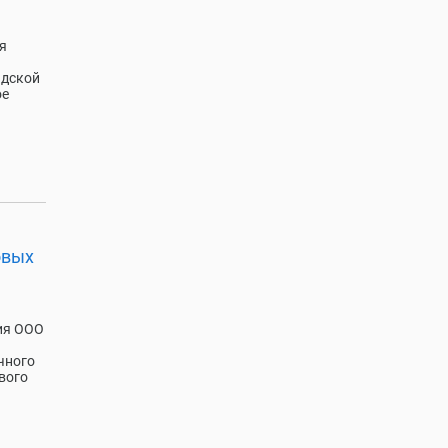
я
адской
ое
овых
ия ООО
чного
вого