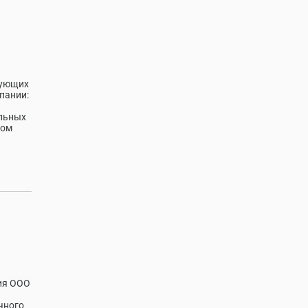
вующих
пании:
ельных
ном
ия ООО
чного