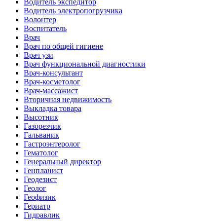
Водитель экспедитор
Водитель электропогрузчика
Волонтер
Воспитатель
Врач
Врач по общей гигиене
Врач узи
Врач функциональной диагностики
Врач-консультант
Врач-косметолог
Врач-массажист
Вторичная недвижимость
Выкладка товара
Высотник
Газорезчик
Гальваник
Гастроэнтеролог
Гематолог
Генеральный директор
Генпланист
Геодезист
Геолог
Геофизик
Гериатр
Гидравлик