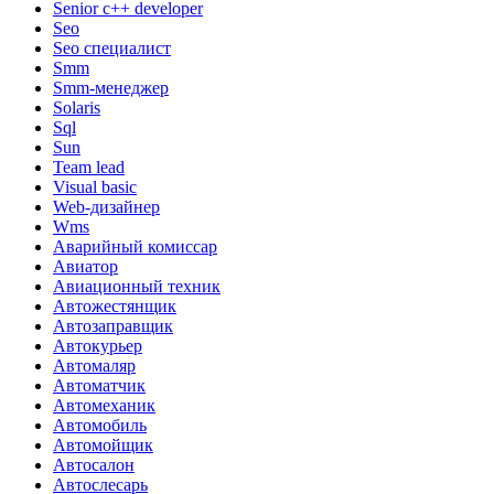
Senior с++ developer
Seo
Seo специалист
Smm
Smm-менеджер
Solaris
Sql
Sun
Team lead
Visual basic
Web-дизайнер
Wms
Аварийный комиссар
Авиатор
Авиационный техник
Автожестянщик
Автозаправщик
Автокурьер
Автомаляр
Автоматчик
Автомеханик
Автомобиль
Автомойщик
Автосалон
Автослесарь