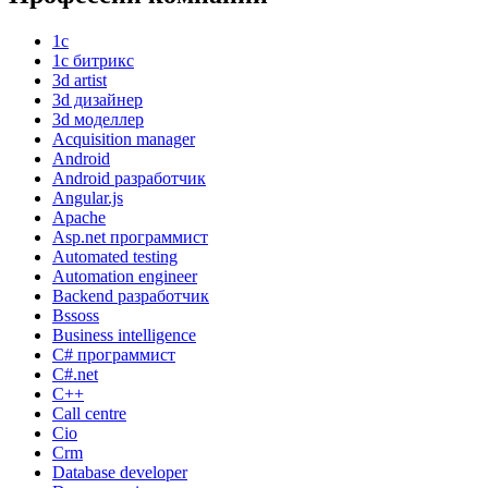
1с
1с битрикс
3d artist
3d дизайнер
3d моделлер
Acquisition manager
Android
Android разработчик
Angular.js
Apache
Asp.net программист
Automated testing
Automation engineer
Backend разработчик
Bssoss
Business intelligence
C# программист
C#.net
C++
Call centre
Cio
Crm
Database developer