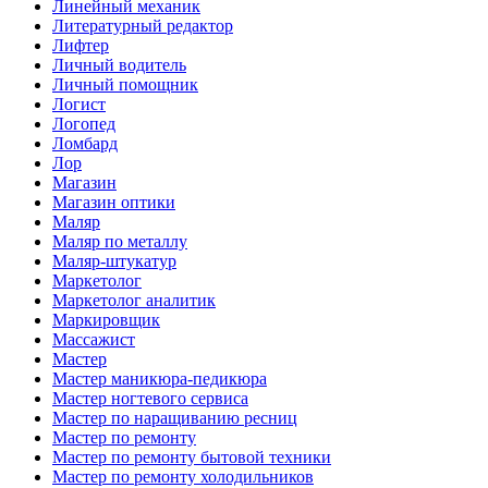
Линейный механик
Литературный редактор
Лифтер
Личный водитель
Личный помощник
Логист
Логопед
Ломбард
Лор
Магазин
Магазин оптики
Маляр
Маляр по металлу
Маляр-штукатур
Маркетолог
Маркетолог аналитик
Маркировщик
Массажист
Мастер
Мастер маникюра-педикюра
Мастер ногтевого сервиса
Мастер по наращиванию ресниц
Мастер по ремонту
Мастер по ремонту бытовой техники
Мастер по ремонту холодильников