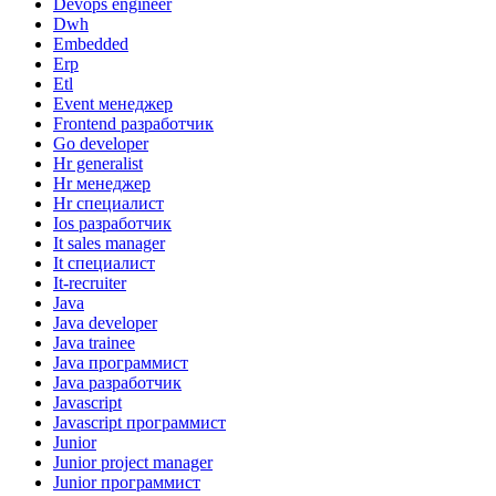
Devops engineer
Dwh
Embedded
Erp
Etl
Event менеджер
Frontend разработчик
Go developer
Hr generalist
Hr менеджер
Hr специалист
Ios разработчик
It sales manager
It специалист
It-recruiter
Java
Java developer
Java trainee
Java программист
Java разработчик
Javascript
Javascript программист
Junior
Junior project manager
Junior программист