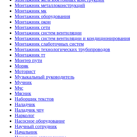
Монтажник металлоконструкций
Монтажник мк
Монтажник оборудования
Монтажник окон
Монтажник сети
Монтажник систем вентиляции
Монтажник систем вентиляции и кондиционирования
Монтажник слаботочных систем
Монтажник технологических трубопроводов
Монтажник тт
Монтер пути
Моряк
Моторист
Музыкальный руководитель
Мучник
Мчс
Мясник
Наборщик текстов
Наладчик
Наладчик чпу
Нарколог
Насосное оборудование
Научный сотрудник
Начальник