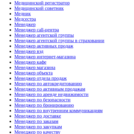
Медицинский регистратор
Медицинский советник
Медник
Медсестра
Менеджер
Менеджер call-центра
Менеджер агентской группы
Менеджер агентской группы в страховании
Менеджер активных продаж
Менеджер вэд
Менеджер интернет-магазина
Менеджер кафе
Менеджер магазина
Менеджер объекта
Менеджер отдела продаж
Менеджер по автокредитованию
Менеджер по активным продажам
Менеджер по аренде недвижимости
Менеджер по безопасности
Менеджер по бронированию
Менеджер по внутренним коммуникациям
Менеджер по доставке
Менеджер по заказам
Менеджер по закупкам
Менеджер по качеству