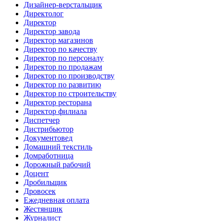
Дизайнер-верстальщик
Директолог
Директор
Директор завода
Директор магазинов
Директор по качеству
Директор по персоналу
Директор по продажам
Директор по производству
Директор по развитию
Директор по строительству
Директор ресторана
Директор филиала
Диспетчер
Дистрибьютор
Документовед
Домашний текстиль
Домработница
Дорожный рабочий
Доцент
Дробильщик
Дровосек
Ежедневная оплата
Жестянщик
Журналист