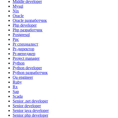
Middle developer
Mysql
Nix
Oracle
Oracle разработчик
Php developer
Php разработчик
Postgresql
Ppc
Pr специалист
Pr-директор
Pr-менеджер
Project manager
Python
Python developer
Python разработчик
Qa engineer
Ruby
Rx
Sap
Scada
Senior .net developer
Senior developer
Senior java developer
Senior php developer