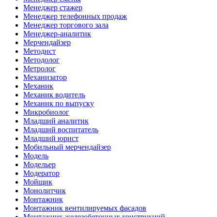
Менеджер стажер
Менеджер телефонных продаж
Менеджер торгового зала
Менеджер-аналитик
Мерчендайзер
Методист
Методолог
Метролог
Механизатор
Механик
Механик водитель
Механик по выпуску
Микробиолог
Младший аналитик
Младший воспитатель
Младший юрист
Мобильный мерчендайзер
Модель
Модельер
Модератор
Мойщик
Монолитчик
Монтажник
Монтажник вентилируемых фасадов
Монтажник железобетонных конструкций