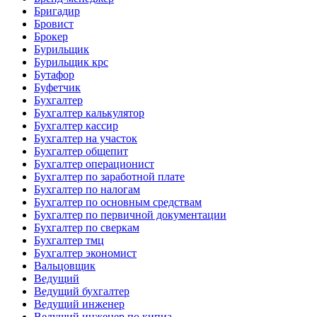
Бригадир
Бровист
Брокер
Бурильщик
Бурильщик крс
Бутафор
Буфетчик
Бухгалтер
Бухгалтер калькулятор
Бухгалтер кассир
Бухгалтер на участок
Бухгалтер общепит
Бухгалтер операционист
Бухгалтер по заработной плате
Бухгалтер по налогам
Бухгалтер по основным средствам
Бухгалтер по первичной документации
Бухгалтер по сверкам
Бухгалтер тмц
Бухгалтер экономист
Вальцовщик
Ведущий
Ведущий бухгалтер
Ведущий инженер
Ведущий инженер по кипиа