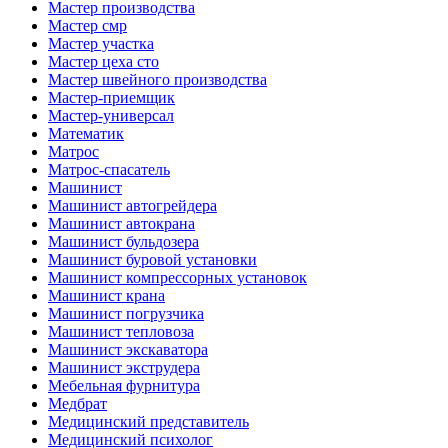
Мастер производства
Мастер смр
Мастер участка
Мастер цеха сто
Мастер швейного производства
Мастер-приемщик
Мастер-универсал
Математик
Матрос
Матрос-спасатель
Машинист
Машинист автогрейдера
Машинист автокрана
Машинист бульдозера
Машинист буровой установки
Машинист компрессорных установок
Машинист крана
Машинист погрузчика
Машинист тепловоза
Машинист экскаватора
Машинист экструдера
Мебельная фурнитура
Медбрат
Медицинский представитель
Медицинский психолог