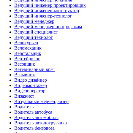
Ведущий инженер проектировщик
Ведущий инженер-конструктор
Ведущий инженер-технолог
Ведущий менеджер
Ведущий менеджер по продажам
Ведущий специалист
Ведущий технолог
Велокурьер
Веломеханик
Верстальщик
Вертебролог
Весовщик
Ветеринарный врач
Взрывник
Видео дизайнер
Видеомонтажер
Видеооператор
Визажист
Визуальный мерчендайзер
Водитель
Водитель автобуса
Водитель автомобиля
Водитель автопогрузчика
Водитель бензовоза