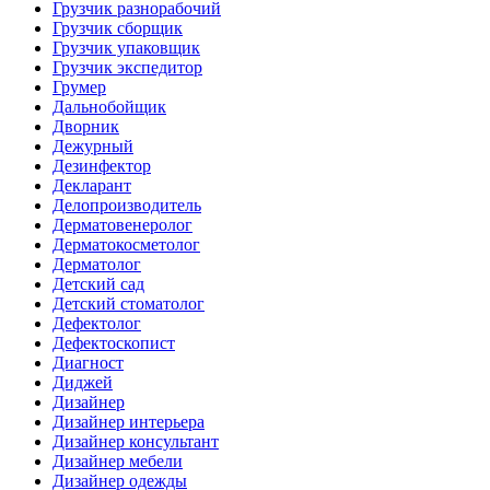
Грузчик разнорабочий
Грузчик сборщик
Грузчик упаковщик
Грузчик экспедитор
Грумер
Дальнобойщик
Дворник
Дежурный
Дезинфектор
Декларант
Делопроизводитель
Дерматовенеролог
Дерматокосметолог
Дерматолог
Детский сад
Детский стоматолог
Дефектолог
Дефектоскопист
Диагност
Диджей
Дизайнер
Дизайнер интерьера
Дизайнер консультант
Дизайнер мебели
Дизайнер одежды