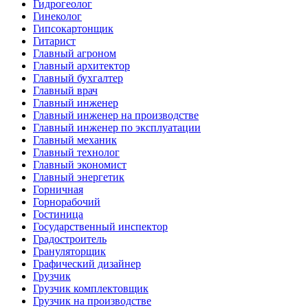
Гидрогеолог
Гинеколог
Гипсокартонщик
Гитарист
Главный агроном
Главный архитектор
Главный бухгалтер
Главный врач
Главный инженер
Главный инженер на производстве
Главный инженер по эксплуатации
Главный механик
Главный технолог
Главный экономист
Главный энергетик
Горничная
Горнорабочий
Гостиница
Государственный инспектор
Градостроитель
Грануляторщик
Графический дизайнер
Грузчик
Грузчик комплектовщик
Грузчик на производстве