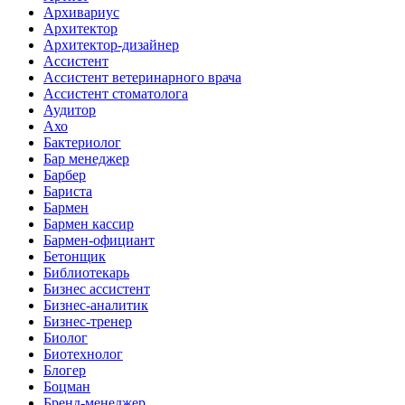
Архивариус
Архитектор
Архитектор-дизайнер
Ассистент
Ассистент ветеринарного врача
Ассистент стоматолога
Аудитор
Ахо
Бактериолог
Бар менеджер
Барбер
Бариста
Бармен
Бармен кассир
Бармен-официант
Бетонщик
Библиотекарь
Бизнес ассистент
Бизнес-аналитик
Бизнес-тренер
Биолог
Биотехнолог
Блогер
Боцман
Бренд-менеджер