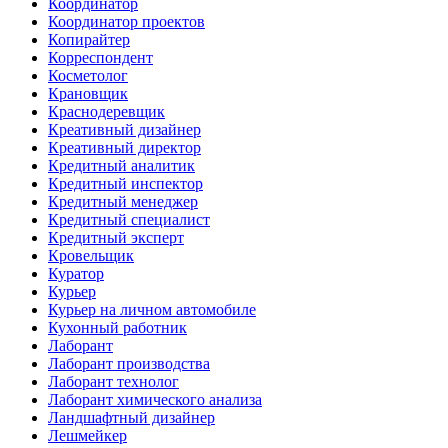
Координатор
Координатор проектов
Копирайтер
Корреспондент
Косметолог
Крановщик
Краснодеревщик
Креативный дизайнер
Креативный директор
Кредитный аналитик
Кредитный инспектор
Кредитный менеджер
Кредитный специалист
Кредитный эксперт
Кровельщик
Куратор
Курьер
Курьер на личном автомобиле
Кухонный работник
Лаборант
Лаборант производства
Лаборант технолог
Лаборант химического анализа
Ландшафтный дизайнер
Лешмейкер