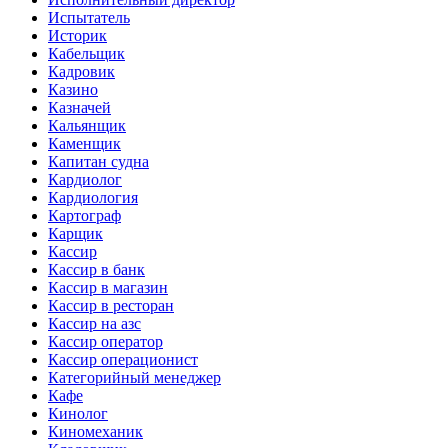
Испытатель
Историк
Кабельщик
Кадровик
Казино
Казначей
Кальянщик
Каменщик
Капитан судна
Кардиолог
Кардиология
Картограф
Карщик
Кассир
Кассир в банк
Кассир в магазин
Кассир в ресторан
Кассир на азс
Кассир оператор
Кассир операционист
Категорийный менеджер
Кафе
Кинолог
Киномеханик