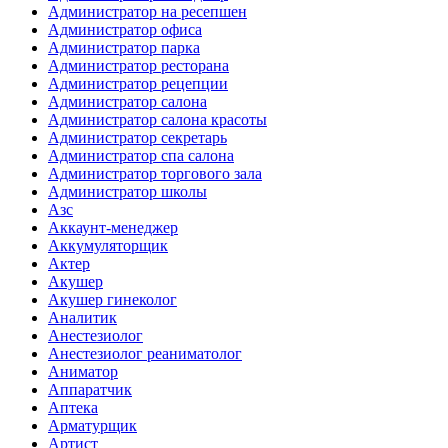
Администратор на ресепшен
Администратор офиса
Администратор парка
Администратор ресторана
Администратор рецепции
Администратор салона
Администратор салона красоты
Администратор секретарь
Администратор спа салона
Администратор торгового зала
Администратор школы
Азс
Аккаунт-менеджер
Аккумуляторщик
Актер
Акушер
Акушер гинеколог
Аналитик
Анестезиолог
Анестезиолог реаниматолог
Аниматор
Аппаратчик
Аптека
Арматурщик
Артист