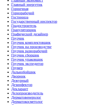
Главный экономист
Главный энергетик
Горничная
Горнорабочий
Гостиница
Государственный инспектор
Градостроитель
Грануляторщик
Графический дизайнер
Грузчик
Грузчик комплектовщик
Грузчик на производстве
Грузчик разнорабочий
Грузчик сборщик
Грузчик упаковщик
Грузчик экспедитор
Грумер
Дальнобойщик
Дворник
Дежурный
Дезинфектор
Декларант
Делопроизводитель
Дерматовенеролог
Дерматокосметолог