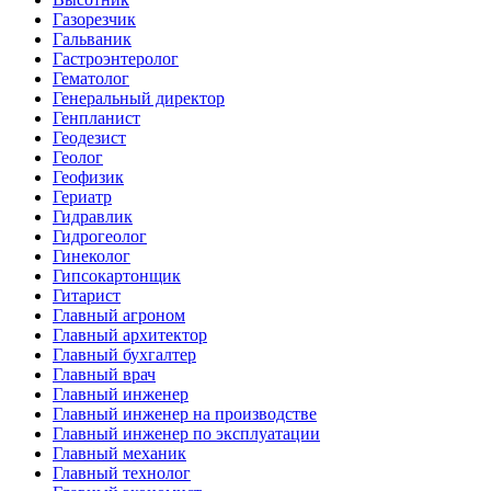
Газорезчик
Гальваник
Гастроэнтеролог
Гематолог
Генеральный директор
Генпланист
Геодезист
Геолог
Геофизик
Гериатр
Гидравлик
Гидрогеолог
Гинеколог
Гипсокартонщик
Гитарист
Главный агроном
Главный архитектор
Главный бухгалтер
Главный врач
Главный инженер
Главный инженер на производстве
Главный инженер по эксплуатации
Главный механик
Главный технолог