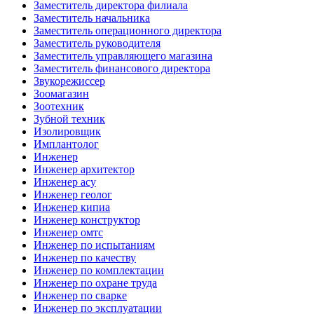
Заместитель директора филиала
Заместитель начальника
Заместитель операционного директора
Заместитель руководителя
Заместитель управляющего магазина
Заместитель финансового директора
Звукорежиссер
Зоомагазин
Зоотехник
Зубной техник
Изолировщик
Имплантолог
Инженер
Инженер архитектор
Инженер асу
Инженер геолог
Инженер кипиа
Инженер конструктор
Инженер омтс
Инженер по испытаниям
Инженер по качеству
Инженер по комплектации
Инженер по охране труда
Инженер по сварке
Инженер по эксплуатации