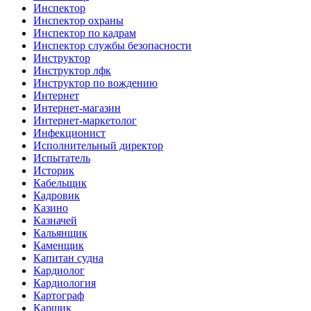
Инспектор
Инспектор охраны
Инспектор по кадрам
Инспектор службы безопасности
Инструктор
Инструктор лфк
Инструктор по вождению
Интернет
Интернет-магазин
Интернет-маркетолог
Инфекционист
Исполнительный директор
Испытатель
Историк
Кабельщик
Кадровик
Казино
Казначей
Кальянщик
Каменщик
Капитан судна
Кардиолог
Кардиология
Картограф
Карщик