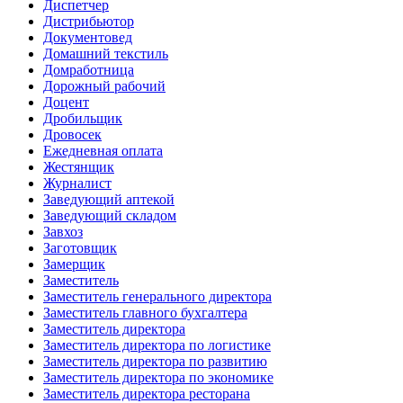
Диспетчер
Дистрибьютор
Документовед
Домашний текстиль
Домработница
Дорожный рабочий
Доцент
Дробильщик
Дровосек
Ежедневная оплата
Жестянщик
Журналист
Заведующий аптекой
Заведующий складом
Завхоз
Заготовщик
Замерщик
Заместитель
Заместитель генерального директора
Заместитель главного бухгалтера
Заместитель директора
Заместитель директора по логистике
Заместитель директора по развитию
Заместитель директора по экономике
Заместитель директора ресторана