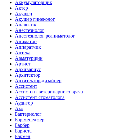
Аккумуляторщик
Актер
Акушер
Акушер гинеколог
Аналитик
Анестезиолог
Анестезиолог реаниматолог
Аниматор
Аппаратчик
Аптека
Арматурщик
Артист
Архивариус
Архитектор
Архитектор-дизайнер
Ассистент
Ассистент ветеринарного врача
Ассистент стоматолога
Аудитор
Ахо
Бактериолог
Бар менеджер
Барбер
Бариста
Бармен