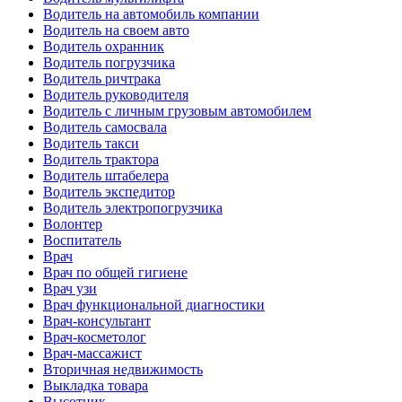
Водитель на автомобиль компании
Водитель на своем авто
Водитель охранник
Водитель погрузчика
Водитель ричтрака
Водитель руководителя
Водитель с личным грузовым автомобилем
Водитель самосвала
Водитель такси
Водитель трактора
Водитель штабелера
Водитель экспедитор
Водитель электропогрузчика
Волонтер
Воспитатель
Врач
Врач по общей гигиене
Врач узи
Врач функциональной диагностики
Врач-консультант
Врач-косметолог
Врач-массажист
Вторичная недвижимость
Выкладка товара
Высотник