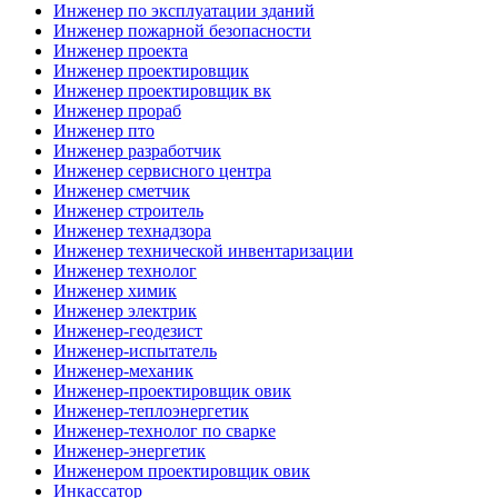
Инженер по эксплуатации зданий
Инженер пожарной безопасности
Инженер проекта
Инженер проектировщик
Инженер проектировщик вк
Инженер прораб
Инженер пто
Инженер разработчик
Инженер сервисного центра
Инженер сметчик
Инженер строитель
Инженер технадзора
Инженер технической инвентаризации
Инженер технолог
Инженер химик
Инженер электрик
Инженер-геодезист
Инженер-испытатель
Инженер-механик
Инженер-проектировщик овик
Инженер-теплоэнергетик
Инженер-технолог по сварке
Инженер-энергетик
Инженером проектировщик овик
Инкассатор