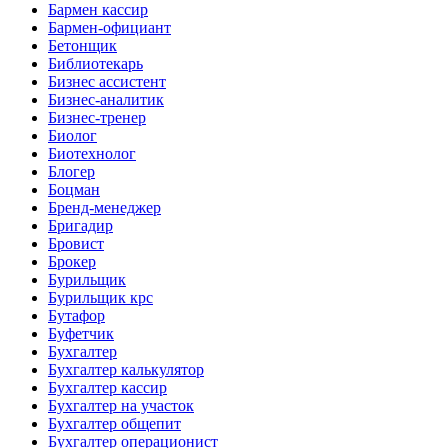
Бармен кассир
Бармен-официант
Бетонщик
Библиотекарь
Бизнес ассистент
Бизнес-аналитик
Бизнес-тренер
Биолог
Биотехнолог
Блогер
Боцман
Бренд-менеджер
Бригадир
Бровист
Брокер
Бурильщик
Бурильщик крс
Бутафор
Буфетчик
Бухгалтер
Бухгалтер калькулятор
Бухгалтер кассир
Бухгалтер на участок
Бухгалтер общепит
Бухгалтер операционист