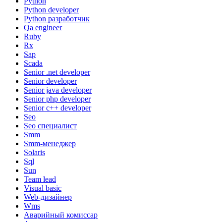
Python
Python developer
Python разработчик
Qa engineer
Ruby
Rx
Sap
Scada
Senior .net developer
Senior developer
Senior java developer
Senior php developer
Senior с++ developer
Seo
Seo специалист
Smm
Smm-менеджер
Solaris
Sql
Sun
Team lead
Visual basic
Web-дизайнер
Wms
Аварийный комиссар