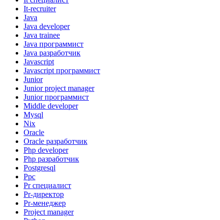
It-recruiter
Java
Java developer
Java trainee
Java программист
Java разработчик
Javascript
Javascript программист
Junior
Junior project manager
Junior программист
Middle developer
Mysql
Nix
Oracle
Oracle разработчик
Php developer
Php разработчик
Postgresql
Ppc
Pr специалист
Pr-директор
Pr-менеджер
Project manager