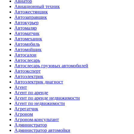
Авиатор
Авиационный техник
Автожестянщик
Автозаправщик
Автокурьер
Автомаляр
Автоматчик
Автомеханик
Автомобиль
Автомойщик
Автосалон
Автослесарь
Автослесарь грузовых автомобилей
Автоэксперт
Автоэлектрик
Автоэлектрик диагност
Агент
Агент по аренде
Агент по аренде недвижимости
Агент по недвижимости
Агрегатчик
Агроном
Агроном-консультант
Администратор
Администратор автомойки