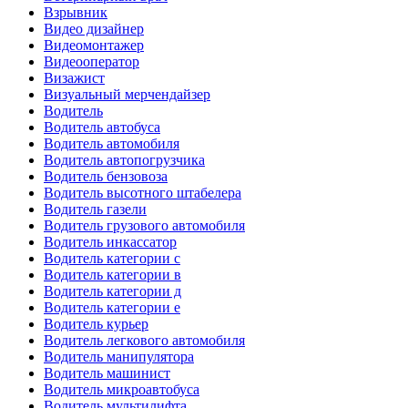
Взрывник
Видео дизайнер
Видеомонтажер
Видеооператор
Визажист
Визуальный мерчендайзер
Водитель
Водитель автобуса
Водитель автомобиля
Водитель автопогрузчика
Водитель бензовоза
Водитель высотного штабелера
Водитель газели
Водитель грузового автомобиля
Водитель инкассатор
Водитель категории c
Водитель категории в
Водитель категории д
Водитель категории е
Водитель курьер
Водитель легкового автомобиля
Водитель манипулятора
Водитель машинист
Водитель микроавтобуса
Водитель мультилифта