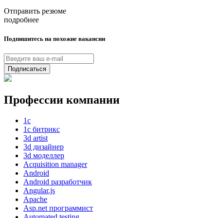
Отправить резюме
подробнее
Подпишитесь на похожие вакансии
Подписаться
Профессии компании
1с
1с битрикс
3d artist
3d дизайнер
3d моделлер
Acquisition manager
Android
Android разработчик
Angular.js
Apache
Asp.net программист
Automated testing