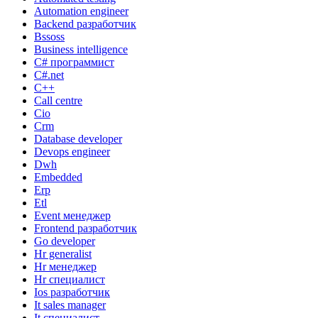
Automation engineer
Backend разработчик
Bssoss
Business intelligence
C# программист
C#.net
C++
Call centre
Cio
Crm
Database developer
Devops engineer
Dwh
Embedded
Erp
Etl
Event менеджер
Frontend разработчик
Go developer
Hr generalist
Hr менеджер
Hr специалист
Ios разработчик
It sales manager
It специалист