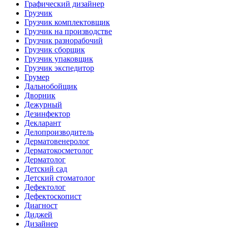
Графический дизайнер
Грузчик
Грузчик комплектовщик
Грузчик на производстве
Грузчик разнорабочий
Грузчик сборщик
Грузчик упаковщик
Грузчик экспедитор
Грумер
Дальнобойщик
Дворник
Дежурный
Дезинфектор
Декларант
Делопроизводитель
Дерматовенеролог
Дерматокосметолог
Дерматолог
Детский сад
Детский стоматолог
Дефектолог
Дефектоскопист
Диагност
Диджей
Дизайнер