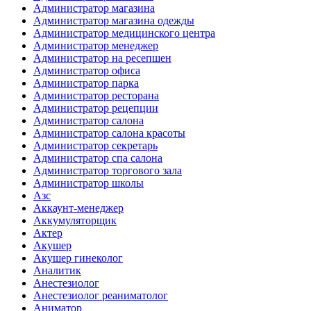
Администратор магазина
Администратор магазина одежды
Администратор медицинского центра
Администратор менеджер
Администратор на ресепшен
Администратор офиса
Администратор парка
Администратор ресторана
Администратор рецепции
Администратор салона
Администратор салона красоты
Администратор секретарь
Администратор спа салона
Администратор торгового зала
Администратор школы
Азс
Аккаунт-менеджер
Аккумуляторщик
Актер
Акушер
Акушер гинеколог
Аналитик
Анестезиолог
Анестезиолог реаниматолог
Аниматор