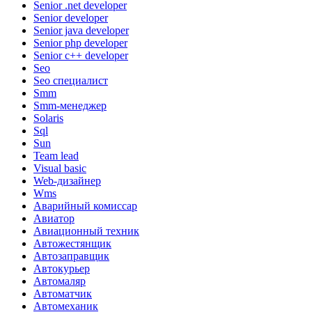
Senior .net developer
Senior developer
Senior java developer
Senior php developer
Senior с++ developer
Seo
Seo специалист
Smm
Smm-менеджер
Solaris
Sql
Sun
Team lead
Visual basic
Web-дизайнер
Wms
Аварийный комиссар
Авиатор
Авиационный техник
Автожестянщик
Автозаправщик
Автокурьер
Автомаляр
Автоматчик
Автомеханик