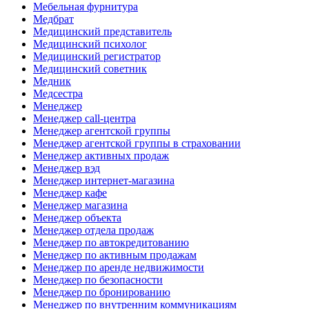
Мебельная фурнитура
Медбрат
Медицинский представитель
Медицинский психолог
Медицинский регистратор
Медицинский советник
Медник
Медсестра
Менеджер
Менеджер call-центра
Менеджер агентской группы
Менеджер агентской группы в страховании
Менеджер активных продаж
Менеджер вэд
Менеджер интернет-магазина
Менеджер кафе
Менеджер магазина
Менеджер объекта
Менеджер отдела продаж
Менеджер по автокредитованию
Менеджер по активным продажам
Менеджер по аренде недвижимости
Менеджер по безопасности
Менеджер по бронированию
Менеджер по внутренним коммуникациям