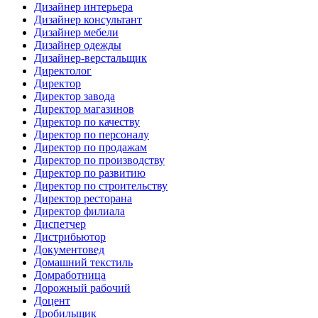
Дизайнер интерьера
Дизайнер консультант
Дизайнер мебели
Дизайнер одежды
Дизайнер-верстальщик
Директолог
Директор
Директор завода
Директор магазинов
Директор по качеству
Директор по персоналу
Директор по продажам
Директор по производству
Директор по развитию
Директор по строительству
Директор ресторана
Директор филиала
Диспетчер
Дистрибьютор
Документовед
Домашний текстиль
Домработница
Дорожный рабочий
Доцент
Дробильщик