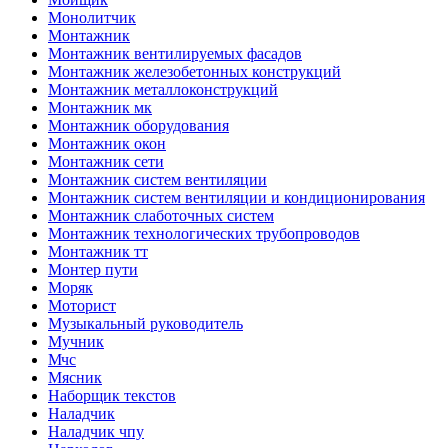
Монолитчик
Монтажник
Монтажник вентилируемых фасадов
Монтажник железобетонных конструкций
Монтажник металлоконструкций
Монтажник мк
Монтажник оборудования
Монтажник окон
Монтажник сети
Монтажник систем вентиляции
Монтажник систем вентиляции и кондиционирования
Монтажник слаботочных систем
Монтажник технологических трубопроводов
Монтажник тт
Монтер пути
Моряк
Моторист
Музыкальный руководитель
Мучник
Мчс
Мясник
Наборщик текстов
Наладчик
Наладчик чпу