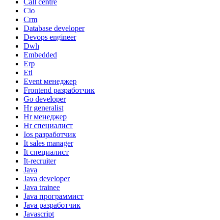
Call centre
Cio
Crm
Database developer
Devops engineer
Dwh
Embedded
Erp
Etl
Event менеджер
Frontend разработчик
Go developer
Hr generalist
Hr менеджер
Hr специалист
Ios разработчик
It sales manager
It специалист
It-recruiter
Java
Java developer
Java trainee
Java программист
Java разработчик
Javascript