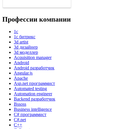
Профессии компании
1с
1с битрикс
3d artist
3d дизайнер
3d моделлер
Acquisition manager
Android
Android разработчик
Angular.js
Apache
Asp.net программист
Automated testing
Automation engineer
Backend разработчик
Bssoss
Business intelligence
C# программист
C#.net
C++