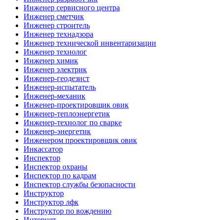
Инженер сервисного центра
Инженер сметчик
Инженер строитель
Инженер технадзора
Инженер технической инвентаризации
Инженер технолог
Инженер химик
Инженер электрик
Инженер-геодезист
Инженер-испытатель
Инженер-механик
Инженер-проектировщик овик
Инженер-теплоэнергетик
Инженер-технолог по сварке
Инженер-энергетик
Инженером проектировщик овик
Инкассатор
Инспектор
Инспектор охраны
Инспектор по кадрам
Инспектор службы безопасности
Инструктор
Инструктор лфк
Инструктор по вождению
Интернет