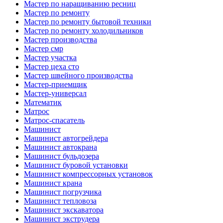
Мастер по наращиванию ресниц
Мастер по ремонту
Мастер по ремонту бытовой техники
Мастер по ремонту холодильников
Мастер производства
Мастер смр
Мастер участка
Мастер цеха сто
Мастер швейного производства
Мастер-приемщик
Мастер-универсал
Математик
Матрос
Матрос-спасатель
Машинист
Машинист автогрейдера
Машинист автокрана
Машинист бульдозера
Машинист буровой установки
Машинист компрессорных установок
Машинист крана
Машинист погрузчика
Машинист тепловоза
Машинист экскаватора
Машинист экструдера