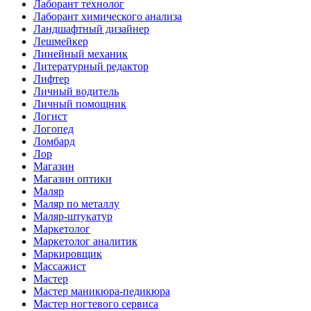
Лаборант технолог
Лаборант химического анализа
Ландшафтный дизайнер
Лешмейкер
Линейный механик
Литературный редактор
Лифтер
Личный водитель
Личный помощник
Логист
Логопед
Ломбард
Лор
Магазин
Магазин оптики
Маляр
Маляр по металлу
Маляр-штукатур
Маркетолог
Маркетолог аналитик
Маркировщик
Массажист
Мастер
Мастер маникюра-педикюра
Мастер ногтевого сервиса