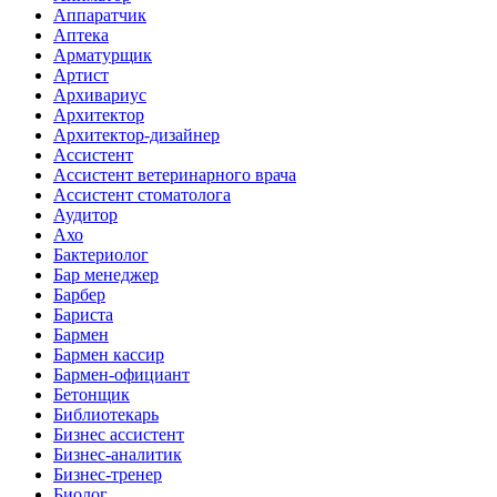
Аппаратчик
Аптека
Арматурщик
Артист
Архивариус
Архитектор
Архитектор-дизайнер
Ассистент
Ассистент ветеринарного врача
Ассистент стоматолога
Аудитор
Ахо
Бактериолог
Бар менеджер
Барбер
Бариста
Бармен
Бармен кассир
Бармен-официант
Бетонщик
Библиотекарь
Бизнес ассистент
Бизнес-аналитик
Бизнес-тренер
Биолог