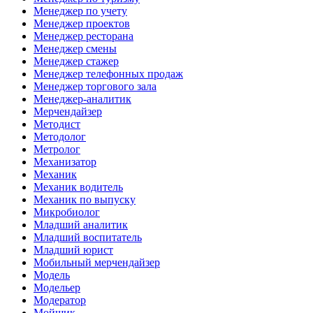
Менеджер по учету
Менеджер проектов
Менеджер ресторана
Менеджер смены
Менеджер стажер
Менеджер телефонных продаж
Менеджер торгового зала
Менеджер-аналитик
Мерчендайзер
Методист
Методолог
Метролог
Механизатор
Механик
Механик водитель
Механик по выпуску
Микробиолог
Младший аналитик
Младший воспитатель
Младший юрист
Мобильный мерчендайзер
Модель
Модельер
Модератор
Мойщик