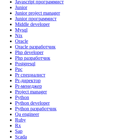
Javascript программист
Junior
Junior project manager
Junior программист
Middle developer
Mysql
Nix
Oracle
Oracle разработчик
Php developer
Php разработчик
Postgresql
Ppc
Pr специалист
Pr-директор
Pr-менеджер
Project manager
Python
Python developer
Python разработчик
Qa engineer
Ruby
Rx
Sap
Scada