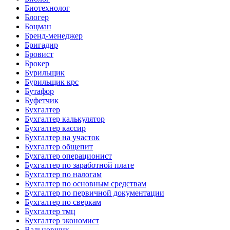
Биотехнолог
Блогер
Боцман
Бренд-менеджер
Бригадир
Бровист
Брокер
Бурильщик
Бурильщик крс
Бутафор
Буфетчик
Бухгалтер
Бухгалтер калькулятор
Бухгалтер кассир
Бухгалтер на участок
Бухгалтер общепит
Бухгалтер операционист
Бухгалтер по заработной плате
Бухгалтер по налогам
Бухгалтер по основным средствам
Бухгалтер по первичной документации
Бухгалтер по сверкам
Бухгалтер тмц
Бухгалтер экономист
Вальцовщик