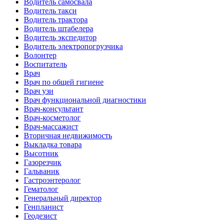
Водитель самосвала
Водитель такси
Водитель трактора
Водитель штабелера
Водитель экспедитор
Водитель электропогрузчика
Волонтер
Воспитатель
Врач
Врач по общей гигиене
Врач узи
Врач функциональной диагностики
Врач-консультант
Врач-косметолог
Врач-массажист
Вторичная недвижимость
Выкладка товара
Высотник
Газорезчик
Гальваник
Гастроэнтеролог
Гематолог
Генеральный директор
Генпланист
Геодезист