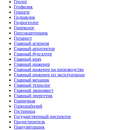
Геолог
Геофизик
Гериатр
Гидравлик
Гидрогеолог
Гинеколог
Гипсокартонщик
Гитарист
Главный агроном
Главный архитектор
Главный бухгалтер
Главный врач
Главный инженер
Главный инженер на производстве
Главный инженер по эксплуатации
Главный механик
Главный технолог
Главный экономист
Главный энергетик
Горничная
Горнорабочий
Гостиница
Государственный инспектор
Градостроитель
Грануляторщик