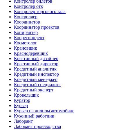
Контролер билетов
Контролер отк
Контролер торгового зала
Контроллер
Координатор
Координатор проектов
Копирайтер
Корреспондент
Косметолог
Крановщик
Краснодеревщик
Креативный дизайнер
Креативный директор
Кредитный аналитик
Кредитный инспектор
Кредитный менеджер
Кредитный специалист
Кредитный эксперт
Кровельщик
Куратор
Курьер
Курьер на личном автомобиле
Кухонный работник
Лаборант
Лаборант производства