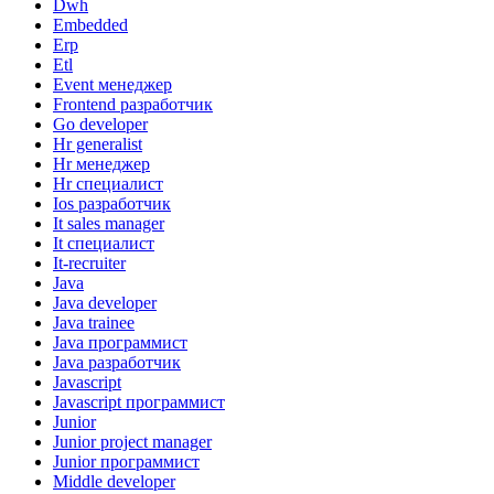
Dwh
Embedded
Erp
Etl
Event менеджер
Frontend разработчик
Go developer
Hr generalist
Hr менеджер
Hr специалист
Ios разработчик
It sales manager
It специалист
It-recruiter
Java
Java developer
Java trainee
Java программист
Java разработчик
Javascript
Javascript программист
Junior
Junior project manager
Junior программист
Middle developer