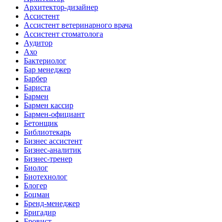
Архитектор-дизайнер
Ассистент
Ассистент ветеринарного врача
Ассистент стоматолога
Аудитор
Ахо
Бактериолог
Бар менеджер
Барбер
Бариста
Бармен
Бармен кассир
Бармен-официант
Бетонщик
Библиотекарь
Бизнес ассистент
Бизнес-аналитик
Бизнес-тренер
Биолог
Биотехнолог
Блогер
Боцман
Бренд-менеджер
Бригадир
Бровист