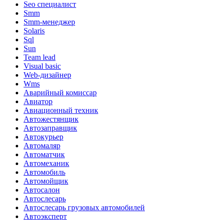
Seo специалист
Smm
Smm-менеджер
Solaris
Sql
Sun
Team lead
Visual basic
Web-дизайнер
Wms
Аварийный комиссар
Авиатор
Авиационный техник
Автожестянщик
Автозаправщик
Автокурьер
Автомаляр
Автоматчик
Автомеханик
Автомобиль
Автомойщик
Автосалон
Автослесарь
Автослесарь грузовых автомобилей
Автоэксперт