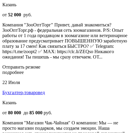
Казань
от
52 000
руб.
Компания "ЗооОптТорг" Привет, давай знакомиться?
ЗооОптТорг.рф - федеральная сеть зоомагазинов. P/S: Опыт
работы от 1 года продавцом в зоомагазине или ветеринарное
образование предусматривает ПОВЫШЕННУЮ заработную
плату за 17 смен! Как связаться БЫСТРО? ✅ Telegram:
https://t.me/zoopt2 ✅ MAX: https://clc.li/ZEQso Никакого
ожидания! Ты пишешь - мы сразу отвечаем. ОТ...
Отправить резюме
подробнее
22 Июля
Бухгалтер-товаровед
Казань
от
80 000
до
85 000
руб.
Компания "Магазин Чак-Чайная" О компании: Мы — не
просто магазин подарков, мы создаем эмоции. Наша