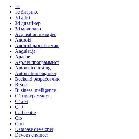
1с
1с битрикс
3d artist
3d дизайнер
3d моделлер
Acquisition manager
Android
Android разработчик
Angular.js
Apache
Asp.net программист
Automated testing
Automation engineer
Backend разработчик
Bssoss
Business intelligence
C# программист
C#.net
C++
Call centre
Cio
Crm
Database developer
Devops engineer