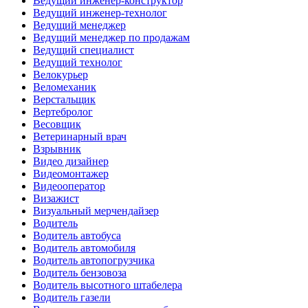
Ведущий инженер-конструктор
Ведущий инженер-технолог
Ведущий менеджер
Ведущий менеджер по продажам
Ведущий специалист
Ведущий технолог
Велокурьер
Веломеханик
Верстальщик
Вертебролог
Весовщик
Ветеринарный врач
Взрывник
Видео дизайнер
Видеомонтажер
Видеооператор
Визажист
Визуальный мерчендайзер
Водитель
Водитель автобуса
Водитель автомобиля
Водитель автопогрузчика
Водитель бензовоза
Водитель высотного штабелера
Водитель газели