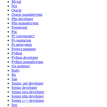
Mysql
Nix
Oracle
Oracle разработчик
Php developer
Php разработчик
Postgresql
Ppc
Pr специалист
Pr-директор
Pr-менеджер
Project manager
Python
Python developer
Python разработчик
Qa engineer
Ruby
Rx
Sap
Senior .net developer
Senior developer
Senior java developer
Senior php developer
Senior с++ developer
Seo