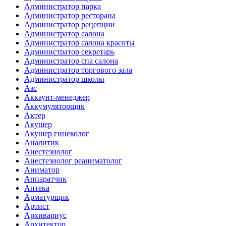
Администратор парка
Администратор ресторана
Администратор рецепции
Администратор салона
Администратор салона красоты
Администратор секретарь
Администратор спа салона
Администратор торгового зала
Администратор школы
Азс
Аккаунт-менеджер
Аккумуляторщик
Актер
Акушер
Акушер гинеколог
Аналитик
Анестезиолог
Анестезиолог реаниматолог
Аниматор
Аппаратчик
Аптека
Арматурщик
Артист
Архивариус
Архитектор