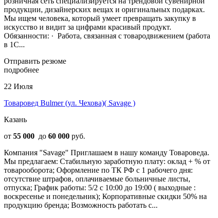
розничная сеть специализируется на трендовой сувенирной
продукции, дизайнерских вещах и оригинальных подарках.
Мы ищем человека, который умеет превращать закупку в
искусство и видит за цифрами красивый продукт.
Обязанности: · ​​​​​​​ Работа, связанная с товародвижением (работа
в 1С...
Отправить резюме
подробнее
22 Июля
Товаровед Bulmer (ул. Чехова)( Savage )
Казань
от
55 000
до
60 000
руб.
Компания "Savage" Приглашаем в нашу команду Товароведа.
Мы предлагаем: Стaбильную заработную плату: оклад + % от
товарооборота; Оформление по ТК РФ с 1 рабочего дня:
отсутствие штрафов, оплачиваемые больничные листы,
отпуска; График работы: 5/2 с 10:00 до 19:00 ( выходные :
воскресенье и понедельник); Корпоративные скидки 50% на
продукцию бренда; Возможность работать с...