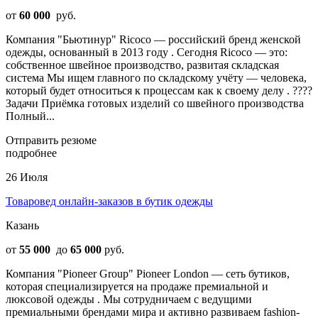
от
60 000
руб.
Компания "Бьютинур" Ricoco — российский бренд женской
одежды, основанный в 2013 году . Сегодня Ricoco — это:
собственное швейное производство, развитая складская
система Мы ищем главного по складскому учёту — человека,
который будет относиться к процессам как к своему делу . ????
Задачи Приёмка готовых изделий со швейного производства
Полный...
Отправить резюме
подробнее
26 Июля
Товаровед онлайн-заказов в бутик одежды
Казань
от
55 000
до
65 000
руб.
Компания "Pioneer Group" Pioneer London — сеть бутиков,
которая специализируется на продаже премиальной и
люксовой одежды . Мы сотрудничаем с ведущими
премиальными брендами мира и активно развиваем fashion-