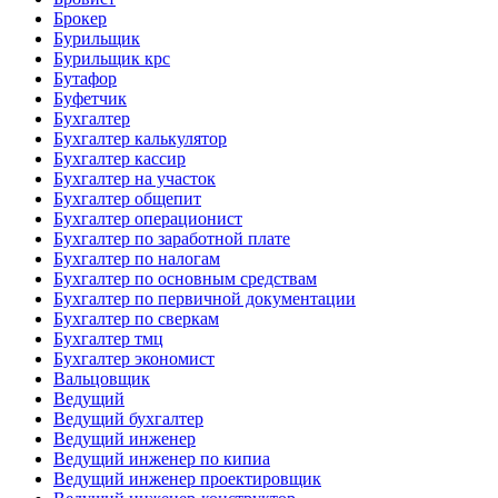
Брокер
Бурильщик
Бурильщик крс
Бутафор
Буфетчик
Бухгалтер
Бухгалтер калькулятор
Бухгалтер кассир
Бухгалтер на участок
Бухгалтер общепит
Бухгалтер операционист
Бухгалтер по заработной плате
Бухгалтер по налогам
Бухгалтер по основным средствам
Бухгалтер по первичной документации
Бухгалтер по сверкам
Бухгалтер тмц
Бухгалтер экономист
Вальцовщик
Ведущий
Ведущий бухгалтер
Ведущий инженер
Ведущий инженер по кипиа
Ведущий инженер проектировщик