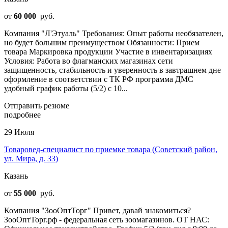
от
60 000
руб.
Компания "Л'Этуаль" Требования: Опыт работы необязателен,
но будет большим преимуществом Обязанности: Прием
товара Маркировка продукции Участие в инвентаризациях
Условия: Работа во флагманских магазинах сети
защищенность, стабильность и уверенность в завтрашнем дне
оформление в соответствии с ТК РФ программа ДМС
удобный график работы (5/2) с 10...
Отправить резюме
подробнее
29 Июля
Товаровед-специалист по приемке товара (Советский район,
ул. Мира, д. 33)
Казань
от
55 000
руб.
Компания "ЗооОптТорг" Привет, давай знакомиться?
ЗооОптТорг.рф - федеральная сеть зоомагазинов. ОТ НАС: