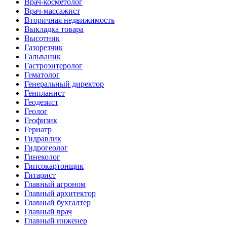
Врач-косметолог
Врач-массажист
Вторичная недвижимость
Выкладка товара
Высотник
Газорезчик
Гальваник
Гастроэнтеролог
Гематолог
Генеральный директор
Генпланист
Геодезист
Геолог
Геофизик
Гериатр
Гидравлик
Гидрогеолог
Гинеколог
Гипсокартонщик
Гитарист
Главный агроном
Главный архитектор
Главный бухгалтер
Главный врач
Главный инженер