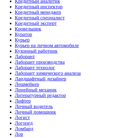
Кредитный аналитик
Кредитный инспектор
Кредитный менеджер
Кредитный специалист
Кредитный эксперт
Кровельщик
Куратор
Курьер
Курьер на личном автомобиле
Кухонный работник
Лаборант
Лаборант производства
Лаборант технолог
Лаборант химического анализа
Ландшафтный дизайнер
Лешмейкер
Линейный механик
Литературный редактор
Лифтер
Личный водитель
Личный помощник
Логист
Логопед
Ломбард
Лор