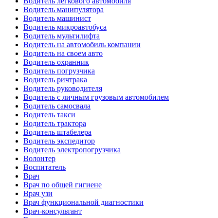
Водитель легкового автомобиля
Водитель манипулятора
Водитель машинист
Водитель микроавтобуса
Водитель мультилифта
Водитель на автомобиль компании
Водитель на своем авто
Водитель охранник
Водитель погрузчика
Водитель ричтрака
Водитель руководителя
Водитель с личным грузовым автомобилем
Водитель самосвала
Водитель такси
Водитель трактора
Водитель штабелера
Водитель экспедитор
Водитель электропогрузчика
Волонтер
Воспитатель
Врач
Врач по общей гигиене
Врач узи
Врач функциональной диагностики
Врач-консультант