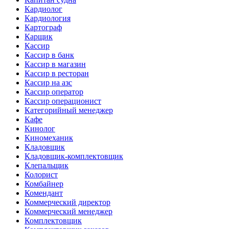
Кардиолог
Кардиология
Картограф
Карщик
Кассир
Кассир в банк
Кассир в магазин
Кассир в ресторан
Кассир на азс
Кассир оператор
Кассир операционист
Категорийный менеджер
Кафе
Кинолог
Киномеханик
Кладовщик
Кладовщик-комплектовщик
Клепальщик
Колорист
Комбайнер
Комендант
Коммерческий директор
Коммерческий менеджер
Комплектовщик