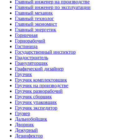
Главный инженер на производстве
Главный инженер по эксплуатации
Главный механик
Главный технолог
Главный экономист
Главный энергетик
Горничная
Горнорабочий
Гостиница
Государственный инспектор
Градостроитель
Грануляторщик
Графический дизайнер
Грузчик
Грузчик комплектовщик
Грузчик на производстве
Грузчик разнорабочий
Грузчик сборщик
Грузчик упаковщик
Грузчик экспедитор
Грумер
Дальнобойщик
Дворник
Дежурный
Дезинфектор