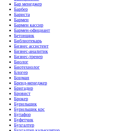
Бар менеджер
Барбер
Бариста
Бармен
Бармен кассир
Бармен-официант
Бетонщик
Библиотекарь
Бизнес ассистент
Бизнес-аналитик
Бизнес-тренер
Биолог
Биотехнолог
Блогер
Боцман
Бренд-менеджер
Бригадир
Бровист
Брокер
Бурильщик
Бурильщик крс
Бутафор
Буфетчик
Бухгалтер
Бухгалтер калькулятор