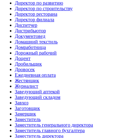
Директор по развитию
Директор по строительству
Директор ресторана
Директор филиала
Диспетчер
Дистрибьютор
Документовед
Домашний текстиль
Домработница
Дорожный рабочий
Доцент
Дробильщик
Дровосек
Ежедневная оплата
Жестянщик
Журналист
Заведующий аптекой
Заведующий складом
Завхоз
Заготовщик
Замерщик
Заместитель
Заместитель генерального директора
Заместитель главного бухгалтера
Заместитель директора