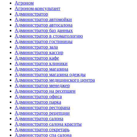
Агроном
Агроном-консультант
Администратор
Администратор автомойки
Администратор автосалона
Администратор баз данных
Администратор в стоматологию
Администратор гостиницы
Администратор зала
Администратор кассир
Администратор кафе
Администратор клиники
Администратор магазина
Администратор магазина одежды
Администратор медицинского центра
Администратор менеджер
Администратор на ресепшен
Администратор офиса
Администратор парка
Администратор ресторана
Администратор рецепции
Администратор салона
Администратор салона красоты
Администратор секретарь
Администратор спа салона