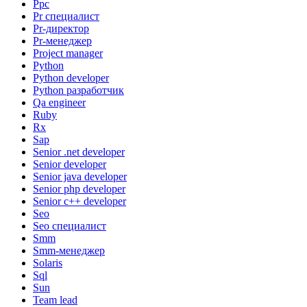
Ppc
Pr специалист
Pr-директор
Pr-менеджер
Project manager
Python
Python developer
Python разработчик
Qa engineer
Ruby
Rx
Sap
Senior .net developer
Senior developer
Senior java developer
Senior php developer
Senior с++ developer
Seo
Seo специалист
Smm
Smm-менеджер
Solaris
Sql
Sun
Team lead