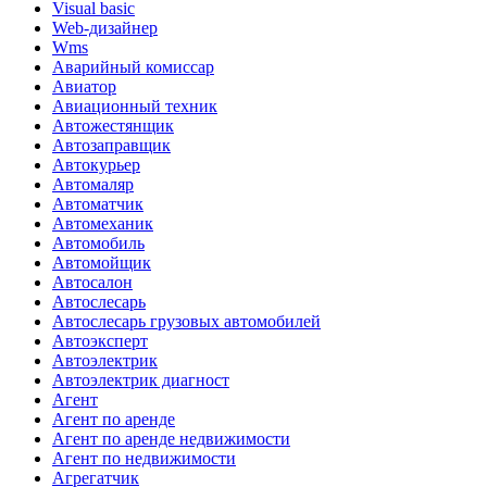
Visual basic
Web-дизайнер
Wms
Аварийный комиссар
Авиатор
Авиационный техник
Автожестянщик
Автозаправщик
Автокурьер
Автомаляр
Автоматчик
Автомеханик
Автомобиль
Автомойщик
Автосалон
Автослесарь
Автослесарь грузовых автомобилей
Автоэксперт
Автоэлектрик
Автоэлектрик диагност
Агент
Агент по аренде
Агент по аренде недвижимости
Агент по недвижимости
Агрегатчик