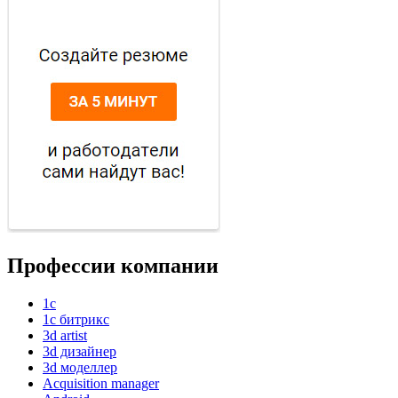
Профессии компании
1с
1с битрикс
3d artist
3d дизайнер
3d моделлер
Acquisition manager