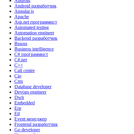
Android
Android разработчик
Angular.js
Apache
Asp.net программист
Automated testing
Automation engineer
Backend разработчик
Bssoss
Business intelligence
C# программист
C#.net
C++
Call centre
Cio
Crm
Database developer
Devops engineer
Dwh
Embedded
Erp
Etl
Event менеджер
Frontend разработчик
Go developer