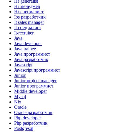
Hr generalist
Hr менеджер
Hr специалист
Ios разработчик
It sales manager
It специалист
It-recruiter
Java
Java developer
Java trainee
Java программист
Java разработчик
Javascript
Javascript программист
Junior
Junior project manager
Junior программист
Middle developer
Mysql
Nix
Oracle
Oracle разработчик
Php developer
Php разработчик
Postgresql