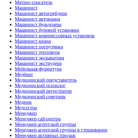
Матрос-спасатель
Машинист
Машинист автогрейдера
Машинист автокрана
Машинист бульдозера
Машинист буровой установки
Машинист компрессорных установок
Машинист крана
Машинист погрузчика
Машинист тепловоза
Машинист экскаватора
Машинист экструдера
Мебельная фурнитура
Медбрат
Медицинский представитель
Медицинский психолог
Медицинский регистратор
Медицинский советник
Медник
Медсестра
Менеджер
Менеджер call-центра
Менеджер агентской группы
Менеджер агентской группы в страховании
Менеджер активных продаж