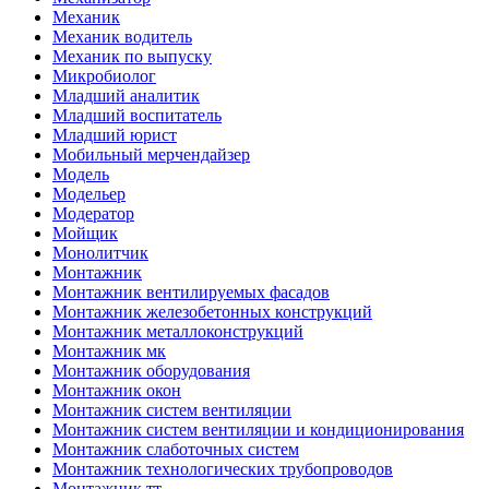
Механик
Механик водитель
Механик по выпуску
Микробиолог
Младший аналитик
Младший воспитатель
Младший юрист
Мобильный мерчендайзер
Модель
Модельер
Модератор
Мойщик
Монолитчик
Монтажник
Монтажник вентилируемых фасадов
Монтажник железобетонных конструкций
Монтажник металлоконструкций
Монтажник мк
Монтажник оборудования
Монтажник окон
Монтажник систем вентиляции
Монтажник систем вентиляции и кондиционирования
Монтажник слаботочных систем
Монтажник технологических трубопроводов
Монтажник тт