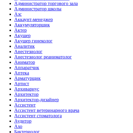
Администратор торгового зала
Администратор школы
Азс
Аккаунт-менеджер
Аккумуляторщик
Актер
Акушер
Акушер гинеколог
Аналитик
Анестезиолог
Анестезиолог реаниматолог
Аниматор
Аппаратчик
Аптека
Арматурщик
Артист
Архивариус
Архитектор
Архитектор-дизайнер
Ассистент
Ассистент ветеринарного врача
Ассистент стоматолога
Аудитор
Ахо
Бактериолог