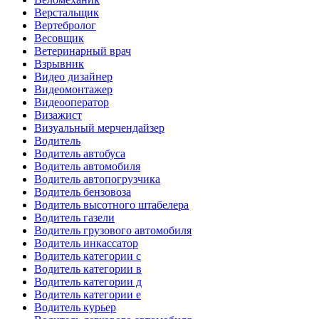
Верстальщик
Вертебролог
Весовщик
Ветеринарный врач
Взрывник
Видео дизайнер
Видеомонтажер
Видеооператор
Визажист
Визуальный мерчендайзер
Водитель
Водитель автобуса
Водитель автомобиля
Водитель автопогрузчика
Водитель бензовоза
Водитель высотного штабелера
Водитель газели
Водитель грузового автомобиля
Водитель инкассатор
Водитель категории c
Водитель категории в
Водитель категории д
Водитель категории е
Водитель курьер