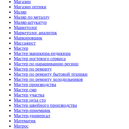
Магазин
Магазин оптики
Маляр
Маляр по металлу
Маляр-штукатур
Маркетолог
Маркетолог аналитик
Маркировщик
Массажист
Мастер
Мастер маникюра-педикюра
Мастер ногтевого сервиса
Мастер по наращиванию ресниц
Мастер по ремонту
Мастер по ремонту бытовой техники
Мастер по ремонту холодильников
Мастер производства
Мастер смр
Мастер участка
Мастер цеха сто
Мастер швейного производства
Мастер-приемщик
Мастер-универсал
Математик
Матрос