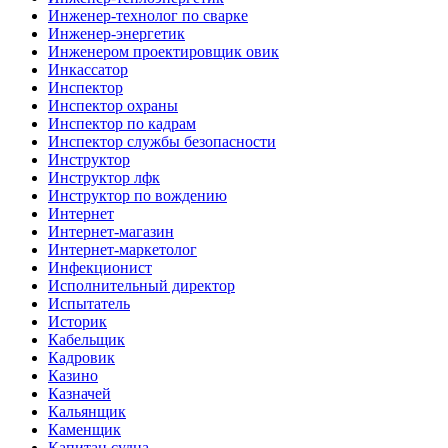
Инженер-технолог по сварке
Инженер-энергетик
Инженером проектировщик овик
Инкассатор
Инспектор
Инспектор охраны
Инспектор по кадрам
Инспектор службы безопасности
Инструктор
Инструктор лфк
Инструктор по вождению
Интернет
Интернет-магазин
Интернет-маркетолог
Инфекционист
Исполнительный директор
Испытатель
Историк
Кабельщик
Кадровик
Казино
Казначей
Кальянщик
Каменщик
Капитан судна