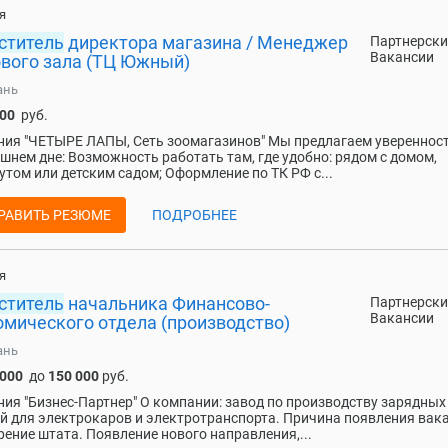
я
ститель
директора магазина / Менеджер
Партнерски
Вакансии
ового зала (ТЦ Южный)
ань
000
руб.
ия "ЧЕТЫРЕ ЛАПЫ, Сеть зоомагазинов" Мы предлагаем уверенност
шнем дне: Возможность работать там, где удобно: рядом с домом,
утом или детским садом; Оформление по ТК РФ с...
РАВИТЬ РЕЗЮМЕ
ПОДРОБНЕЕ
я
ститель
начальника Финансово-
Партнерски
Вакансии
омического отдела (производство)
ань
 000
до
150 000
руб.
ия "Бизнес-Партнер" О компании: завод по производству зарядных
й для электрокаров и электротранспорта. Причина появления вака
ение штата. Появление нового направления,...