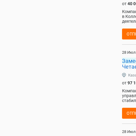
от
40 
Компан
в Колл
деятел
ОТП
28 Июл
Заме
Чета
Каз
от
97 
Компан
управл
стабил
ОТП
28 Июл