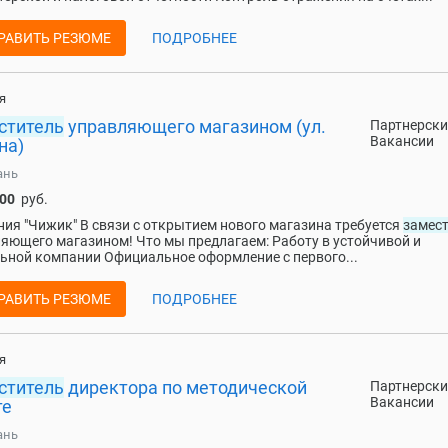
РАВИТЬ РЕЗЮМЕ
ПОДРОБНЕЕ
я
ститель
управляющего магазином (ул.
Партнерски
Вакансии
на)
ань
100
руб.
ия "Чижик" В связи с открытием нового магазина требуется
замес
яющего магазином! Что мы предлагаем: Работу в устойчивой и
ьной компании Официальное оформление с первого...
РАВИТЬ РЕЗЮМЕ
ПОДРОБНЕЕ
я
ститель
директора по методической
Партнерски
Вакансии
те
ань