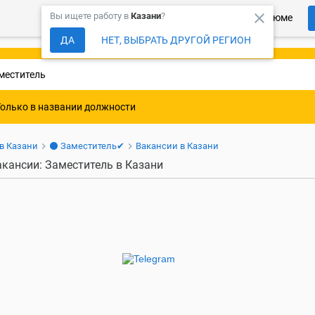
close
Вы ищете работу в
Казани
?
Более 150 000 компаний ждут Ваше резюме
ДА
НЕТ, ВЫБРАТЬ ДРУГОЙ РЕГИОН
Только в названии должности
 в Казани
⚫ Заместитель✔
Вакансии в Казани
акансии: Заместитель в Казани