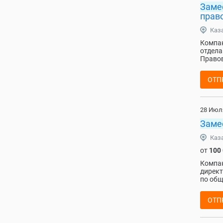
Заме
прав
Каз
Компан
отдела
Правов
ОТП
28 Июл
Заме
Каз
от
100
Компан
директ
по общ
ОТП