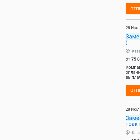
ОТП
28 Июл
Заме
)
Каз
от
75 
Компан
оплачи
выплач
ОТП
28 Июл
Заме
тракт
Каз