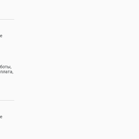
е
аботы,
плата,
е