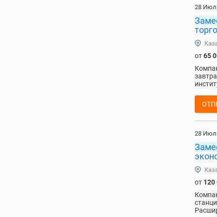
28 Июл
Заме
торг
Каз
от
65 
Компан
завтра
инстит
ОТП
28 Июл
Заме
экон
Каз
от
120
Компан
станци
Расшир