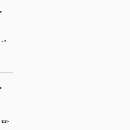
е
ь в
е
нсии: