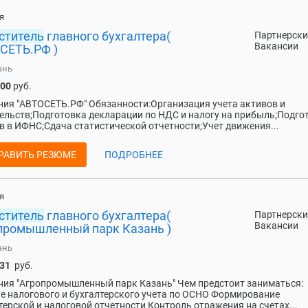
я
ститель
главного бухгалтера(
Партнерски
Вакансии
СЕТЬ.РФ )
ань
000
руб.
ия "АВТОСЕТЬ.РФ" Обязанности:Организация учета активов и
ельств;Подготовка декларации по НДС и налогу на прибыль;Подго
в в ИФНС;Сдача статистической отчетности;Учет движения...
РАВИТЬ РЕЗЮМЕ
ПОДРОБНЕЕ
я
ститель
главного бухгалтера(
Партнерски
Вакансии
промышленный парк Казань )
ань
931
руб.
ия "Агропромышленный парк Казань" Чем предстоит заниматься:
е налогового и бухгалтерского учета по ОСНО Формирование
терской и налоговой отчетности Контроль отражения на счетах...