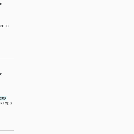
е
кого
е
еля
ктора