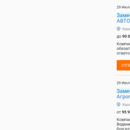
29 Июл
Заме
АВТО
Каз
до
90 
Компан
обязат
ответо
ОТП
29 Июл
Заме
Агро
Каз
от
95 
Компан
Ведени
бухгал