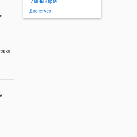
Главный врач
Диспетчер
е
товка
е