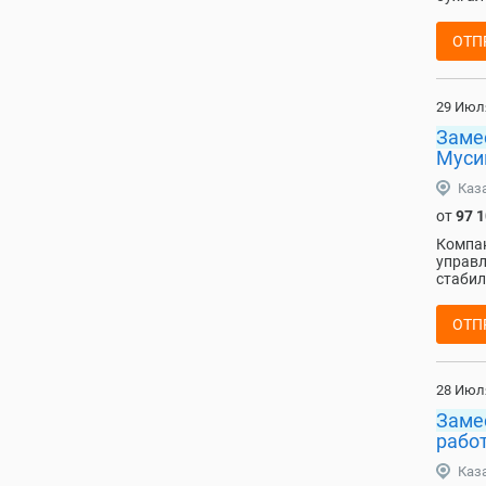
ОТП
29 Июл
Заме
Муси
Каз
от
97 
Компан
управл
стабил
ОТП
28 Июл
Заме
рабо
Каз