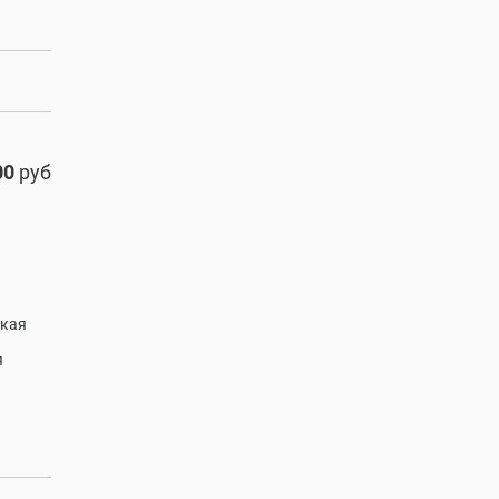
00
руб
ская
я