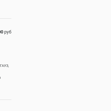
00
руб
 ГАУЗ,
я