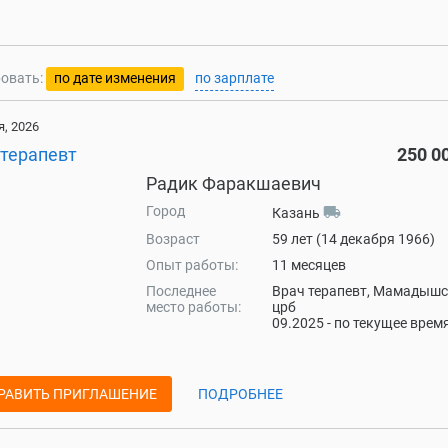
овать:
по дате изменения
по зарплате
, 2026
-терапевт
250 0
Радик Фаракшаевич
Город
local_shipping
Казань
Возраст
59 лет (14 декабря 1966)
Опыт работы:
11 месяцев
Последнее
Врач терапевт, Мамадыш
место работы:
црб
09.2025 - по текущее врем
РАВИТЬ ПРИГЛАШЕНИЕ
ПОДРОБНЕЕ