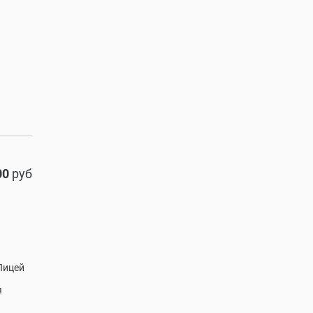
00
руб
Лицей
я