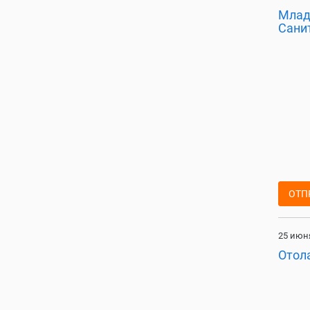
Млад
Сани
ОТП
25 июня
Отол