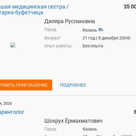
шая медицинская сестра /
35 0
тарка-буфетчица
Диляра Руслановна
Город
local_shipping
Казань
Возраст
21 год ( 8 декабря 2004)
Опыт работы:
Без опыта
РАВИТЬ ПРИГЛАШЕНИЕ
ПОДРОБНЕЕ
, 2026
аринголог
Шохрух Ёрмахматович
Город
Казань