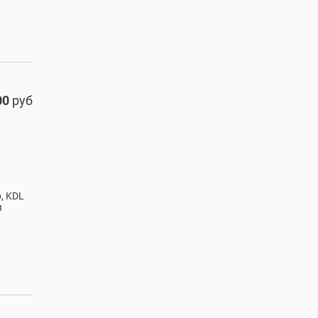
00
руб
, KDL
я