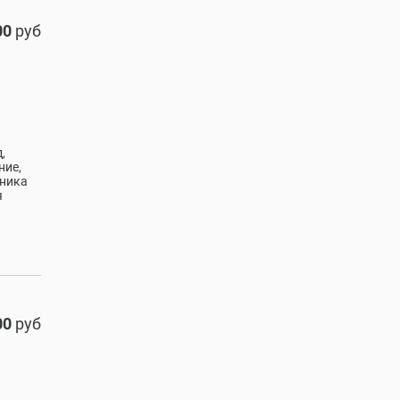
00
руб
,
ние,
иника
я
00
руб