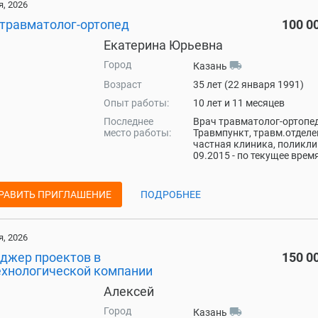
, 2026
 травматолог-ортопед
100 0
Екатерина Юрьевна
Город
local_shipping
Казань
Возраст
35 лет (22 января 1991)
Опыт работы:
10 лет и 11 месяцев
Последнее
Врач травматолог-ортопед
место работы:
Травмпункт, травм.отделе
частная клиника, поликл
09.2015 - по текущее врем
РАВИТЬ ПРИГЛАШЕНИЕ
ПОДРОБНЕЕ
, 2026
джер проектов в
150 0
ехнологической компании
Алексей
Город
local_shipping
Казань