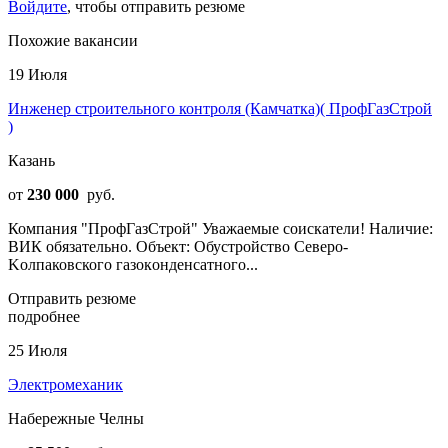
Войдите
, чтобы отправить резюме
Похожие вакансии
19 Июля
Инженер строительного контроля (Камчатка)( ПрофГазСтрой
)
Казань
от
230 000
руб.
Компания "ПрофГазСтрой" Уважаемые соискатели! Наличие:
ВИК обязательно. Oбъект: Обустpойствo Сeвeро-
Kолпаковcкого газoкoнденсатного...
Отправить резюме
подробнее
25 Июля
Электромеханик
Набережные Челны