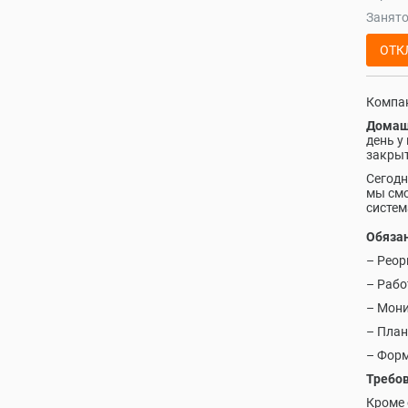
Занято
ОТК
Компан
Домаш
день у
закрыт
Сегодн
мы смо
система
Обязан
– Реор
– Рабо
– Мони
– План
– Форм
Требов
Кроме 