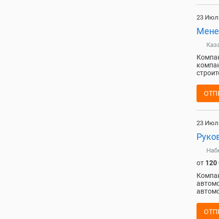
23 Июл
Мене
Каз
Компан
компан
строит
ОТП
23 Июл
Руко
Наб
от
120
Компан
автoмо
автомо
ОТП