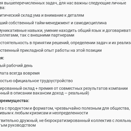
я вышеперечисленных задач, для нас важны следующие личные
ва:
итический склад ума и внимание к деталям
ший собственный тайм-менеджмент и самодисциплина
уникативные навыки, умение находить общий язык и договариват
коллегами, так с внешними партнерами
стоятельность в принятии решений, определении задач и их реали
ственный прикладной опыт работы на этой позиции
я:
ый рабочий день
лата всегда вовремя
остью официальное трудоустройство
ированный оклад + премия от совместных результатов компании
нный в описании вакансии доход — реальный)
преимущества:
та с продуктом и форматом, чрезвычайно полезным для общества,
ивым к любым кризисам и неопределенности
твительно дружный, не бюрократизированный коллектив с лояль
тым руководством