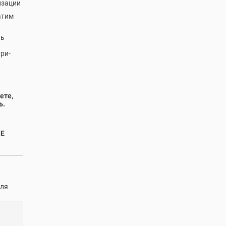
изации
атим
нь
ри-
ете,
ь.
НЕ
еля