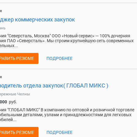
я
джер коммерческих закупок
ань
ия "Северсталь, Москва" ООО «Новый сервис» — 100% дочерняя
ия ПАО «Северсталь». Мы строим крупнейшую сеть современных
ельных...
РАВИТЬ РЕЗЮМЕ
ПОДРОБНЕЕ
я
водитель отдела закупок( ГЛОБАЛ МИКС )
ережные Челны
 000
руб.
ия "ГЛОБАЛ МИКС" В компанию по оптовой и розничной тоpговле
бильными деталями, узлaми и пpинадлeжнocтями для легковых
билей...
РАВИТЬ РЕЗЮМЕ
ПОДРОБНЕЕ