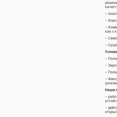
решени
качест
– Анал
– Хоро
– Комм
как с 
– Само
– Суще
Услови
– Полн
– Зарп
– Полн
– Фикс
(указа
Наши 
– рабо
устойч
– дейс
откры