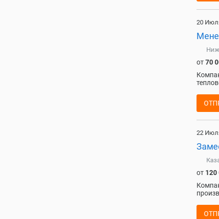
20 Июл
Мене
Ниж
от
70 
Компан
теплов
ОТП
22 Июл
Заме
Каз
от
120
Компан
произв
ОТП