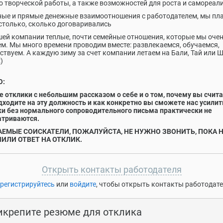
о творческой работы, а также возможностей для роста и самореал
ные и прямые денежные взаимоотношения с работодателем, мы пл
столько, сколько договаривались
шей компании теплые, почти семейные отношения, которые мы оче
м. Мы много времени проводим вместе: развлекаемся, обучаемся,
ствуем. А каждую зиму за счет компании летаем на Бали, Тай или Ш
)
О:
 отклики с небольшим рассказом о себе и о том, почему вы счита
дходите на эту должность и как конкретно вы сможете нас усилит
и без нормального сопроводительного письма практически не
атриваются.
ЕМЫЕ СОИСКАТЕЛИ, ПОЖАЛУЙСТА, НЕ НУЖНО ЗВОНИТЬ, ПОКА 
ИЛИ ОТВЕТ НА ОТКЛИК.
Открыть контакты работодателя
регистрируйтесь
или
войдите
, чтобы открыть контакты работодат
икрепите резюме для отклика