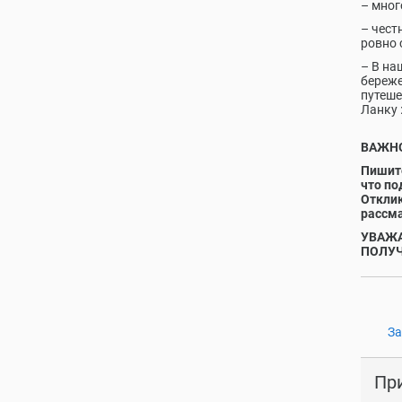
– мног
– чест
ровно 
– В на
береже
путеше
Ланку :
ВАЖН
Пишите
что по
Отклик
рассм
УВАЖА
ПОЛУЧ
За
Пр