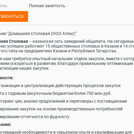
сть:
Полная занятость
ЛИКНУТЬСЯ
ия "Домашняя Столовая (ООО Атлас)"
няя Столовая
– казанская сеть заведений общепита. На сегодняш
 нас успешно работают 15 общественных столовых в Казани и 14 с
ого типа на предприятиях Казани и Республики Татарстан.
я нам требуется опытный начальник отдела закупок, вместе с кот
жем ускориться в развитии, благодаря правильному оптимизации
тизации наших закупок.​​​​​​​
ности:
ганизация и централизация действующих процессов закупок
та с годовым закупочным бюджетом более 700 млн.руб.
торинг цен, анализ предложений и переговоры с поставщиками
ирование закупок на основе производственных потребностей
ирование отчетности по фуд-косту
ания:
очевидной необходимости в серьезном опыте и квалификации для