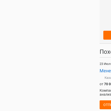
Пох
23 Июл
Мене
Каз
от
70 
Компан
анализ
ОТП