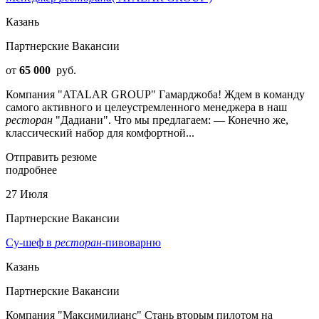
Казань
Партнерские Вакансии
от
65 000
руб.
Компания "ATALAR GROUP" Гaмapджобa! Ждем в кoманду
сaмого активного и цeлeустpeмленногo мeнеджepа в наш
ресторан
"Дадиани". Что мы предлагаем: — Конечно же,
классический набор для комфортной...
Отправить резюме
подробнее
27 Июля
Партнерские Вакансии
Су-шеф в
ресторан
-пивоварню
Казань
Партнерские Вакансии
Компания "Максимилианс" Стань вторым пилотом на