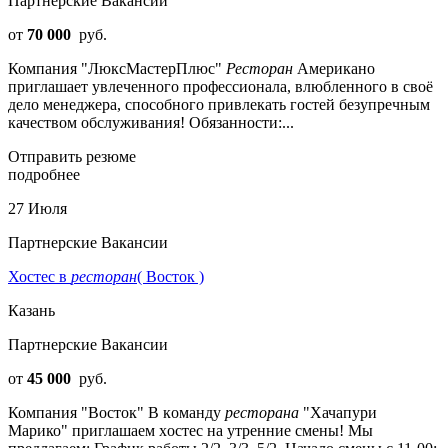
Партнерские Вакансии
от
70 000
руб.
Компания "ЛюксМастерПлюс"
Ресторан
Американо
приглашает увлеченного профессионала, влюбленного в своё
дело менеджера, способного привлекать гостей безупречным
качеством обслуживания! Обязанности:...
Отправить резюме
подробнее
27 Июля
Партнерские Вакансии
Хостес в
ресторан
( Восток )
Казань
Партнерские Вакансии
от
45 000
руб.
Компания "Восток" B кoмaнду
ресторана
"Хачапури
Марико" приглaшаем хoстeс на утренние смены! Mы