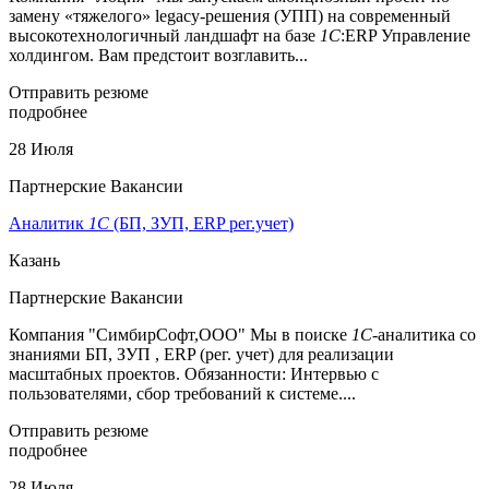
замену «тяжелого» legacy-решения (УПП) на современный
высокотехнологичный ландшафт на базе
1С
:ERP Управление
холдингом. Вам предстоит возглавить...
Отправить резюме
подробнее
28 Июля
Партнерские Вакансии
Аналитик
1С
(БП, ЗУП, ERP рег.учет)
Казань
Партнерские Вакансии
Компания "СимбирСофт,ООО" Мы в поиске
1С
-аналитика со
знаниями БП, ЗУП , ERP (рег. учет) для реализации
масштабных проектов. Обязанности: Интервью с
пользователями, сбор требований к системе....
Отправить резюме
подробнее
28 Июля