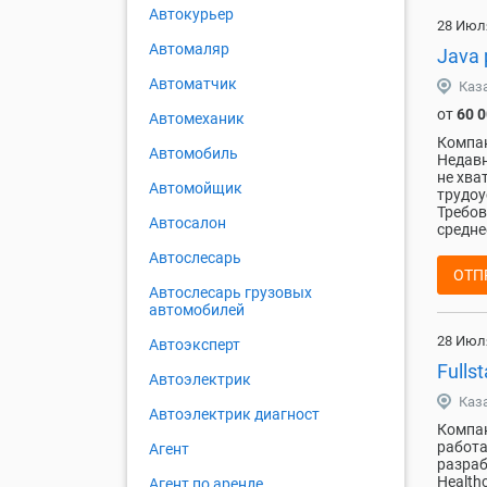
Автокурьер
28 Июл
Автомаляр
Java 
Автоматчик
Каз
от
60 
Автомеханик
Компан
Автомобиль
Недавн
не хва
Автомойщик
трудоу
Требов
Автосалон
средне
Автослесарь
ОТП
Автослесарь грузовых
автомобилей
28 Июл
Автоэксперт
Fulls
Автоэлектрик
Каз
Автоэлектрик диагност
Компан
работа
Агент
разраб
Health
Агент по аренде