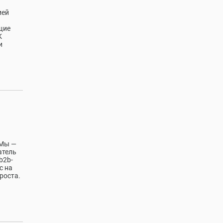
ией
я
щие
К
и
 Мы —
атель
b2b-
с на
роста.