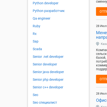
сменну
Python developer
Python разработчик
ОТП
Qa engineer
28 Июл
Ruby
Мене
Rx
напр
Sap
Каз
Scada
Компан
сельск
Senior .net developer
базой,
потреб
Senior developer
коммер
поддер
Senior java developer
ОТП
Senior php developer
Senior с++ developer
28 Июл
Seo
Офис-
Seo специалист
Каз