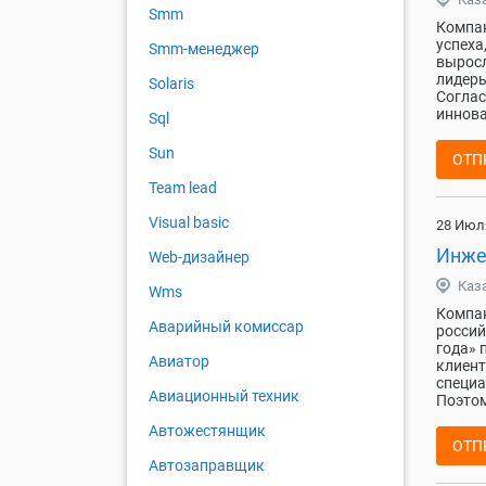
Smm
Компан
успеха
Smm-менеджер
выросл
лидеры
Solaris
Соглас
иннова
Sql
Sun
ОТП
Team lead
Visual basic
28 Июл
Инже
Web-дизайнер
Каз
Wms
Компан
Аварийный комиссар
россий
года» 
Авиатор
клиент
специа
Авиационный техник
Поэтом
Автожестянщик
ОТП
Автозаправщик