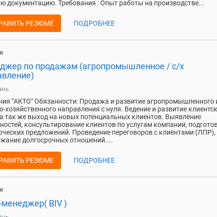
ю документацию. Требования : Опыт работы на производстве...
РАВИТЬ РЕЗЮМЕ
ПОДРОБНЕЕ
я
джер по продажам (агропромышленное / с/х
авление)
ань
ия "АКТО" Обязанности: Продажа и развитие агропромышленного 
о-хозяйственного направления с нуля. Ведение и развитие клиентс
 а так же выход на новых потенциальных клиентов. Выявление
ностей, консультирование клиентов по услугам компании, подгото
ческих предложений. Проведение переговоров с клиентами (ЛПР),
жание долгосрочных отношений....
РАВИТЬ РЕЗЮМЕ
ПОДРОБНЕЕ
я
менеджер( BIV )
ань