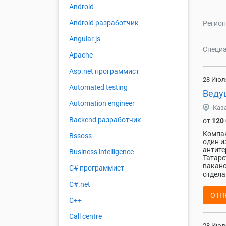
Android
Android разработчик
Регион
Angular.js
Специа
Apache
Asp.net программист
28 Июл
Automated testing
Веду
Automation engineer
Каз
Backend разработчик
от
120
Компан
Bssoss
один и
антите
Business intelligence
Татарс
ваканс
C# программист
отдела
C#.net
ОТП
C++
Call centre
28 Июл