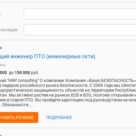
:
лизации:
я
щий инженер ПТО (инженерные сети)
ань
 000
до
150 000
руб.
ия "HRP consulting" О компании: Компания «Ваша БЕЗОПАСНОСТЬ»
з лидеров российского рынка безопасности. С 2008 года мы обесп
ррористическую защищенность объектов на территории Республи
тан. Мы активно растем на рынках B2B и B2G, поэтому открываем
ию в отделе ПТО. Вы пройдете адаптацию под руководством начал
. Обязанности:...
РАВИТЬ РЕЗЮМЕ
ПОДРОБНЕЕ
я