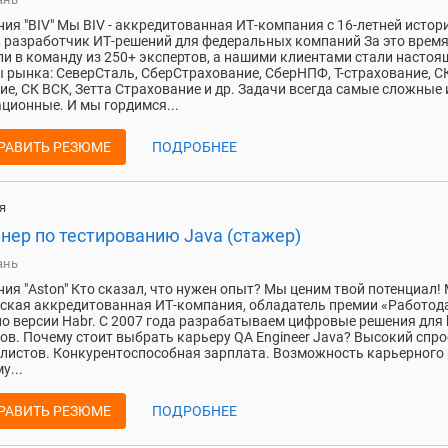
ия "BIV" Мы BIV - аккредитованная ИТ-компания с 16-летней истор
, разработчик ИТ-решений для федеральных компаний За это врем
и в команду из 250+ экспертов, а нашими клиентами стали настоя
 рынка: СеверСталь, СберСтрахование, СберНПФ, T-страхование, С
ие, СК ВСК, Зетта Страхование и др. Задачи всегда самые сложные 
ционные. И мы гордимся...
РАВИТЬ РЕЗЮМЕ
ПОДРОБНЕЕ
я
нер по тестированию Java (стажер)
ань
ия "Aston" Кто сказал, что нужен опыт? Мы ценим твой потенциал!
ская аккредитованная ИТ-компания, обладатель премии «Работод
по версии Habr. C 2007 года разрабатываем цифровые решения для 
ов. Почему стоит выбрать карьеру QA Engineer Java? Высокий спро
листов. Конкурентоспособная зарплата. Возможность карьерного 
у...
РАВИТЬ РЕЗЮМЕ
ПОДРОБНЕЕ