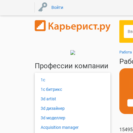
Войти
Работа
Раб
Профессии компании
1с
1с битрикс
3d artist
3d дизайнер
3d моделлер
Acquisition manager
15495