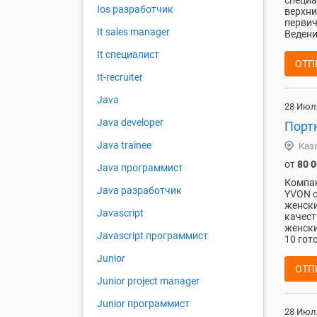
специа
Ios разработчик
верхни
первич
It sales manager
Ведени
It специалист
ОТП
It-recruiter
Java
28 Июл
Java developer
Порт
Java trainee
Каз
от
80 
Java программист
Компан
Java разработчик
YVON с
женски
Javascript
качест
женски
Javascript программист
10 гот
Junior
ОТП
Junior project manager
Junior программист
28 Июл