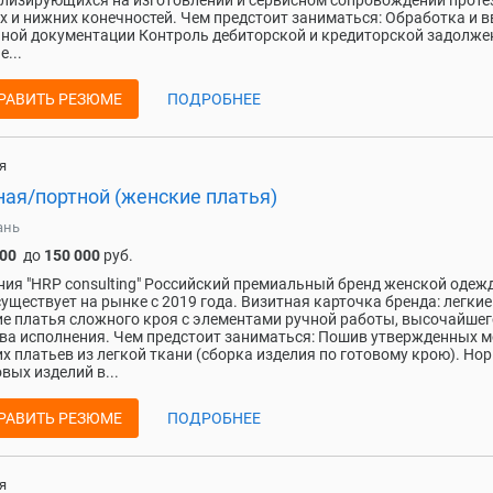
лизирующихся на изготовлении и сервисном сопровождении проте
х и нижних конечностей. Чем предстоит заниматься: Обработка и в
ной документации Контроль дебиторской и кредиторской задолже
е...
РАВИТЬ РЕЗЮМЕ
ПОДРОБНЕЕ
я
ная/портной (женские платья)
ань
000
до
150 000
руб.
ия "HRP consulting" Российский премиальный бренд женской одеж
уществует на рынке с 2019 года. Визитная карточка бренда: легкие
е платья сложного кроя с элементами ручной работы, высочайшег
ва исполнения. Чем предстоит заниматься: Пошив утвержденных 
х платьев из легкой ткани (сборка изделия по готовому крою). Но
овых изделий в...
РАВИТЬ РЕЗЮМЕ
ПОДРОБНЕЕ
я