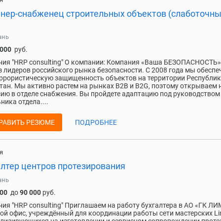
нер-снабженец строительных объектов (слаботочн
ань
 000
руб.
ия "HRP consulting" О компании: Компания «Ваша БЕЗОПАСНОСТЬ»
з лидеров российского рынка безопасности. С 2008 года мы обесп
ррористическую защищенность объектов на территории Республи
тан. Мы активно растем на рынках B2B и B2G, поэтому открываем
ию в отделе снабжения. Вы пройдете адаптацию под руководством
ника отдела....
РАВИТЬ РЕЗЮМЕ
ПОДРОБНЕЕ
я
алтер центров протезирования
ань
000
до
90 000
руб.
ия "HRP consulting" Приглашаем на работу бухгалтера в АО «ГК Л
ой офис, учреждённый для координации работы сети мастерских Li