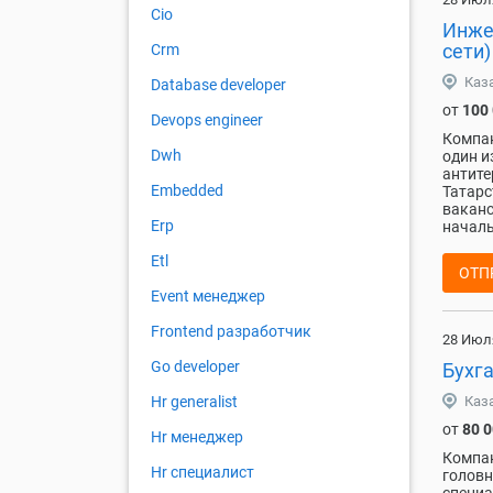
Cio
Инже
сети)
Crm
Каз
Database developer
от
100
Devops engineer
Компан
Dwh
один и
антите
Embedded
Татарс
ваканс
Erp
началь
Etl
ОТП
Event менеджер
Frontend разработчик
28 Июл
Go developer
Бухг
Каз
Hr generalist
от
80 
Hr менеджер
Компан
Hr специалист
головн