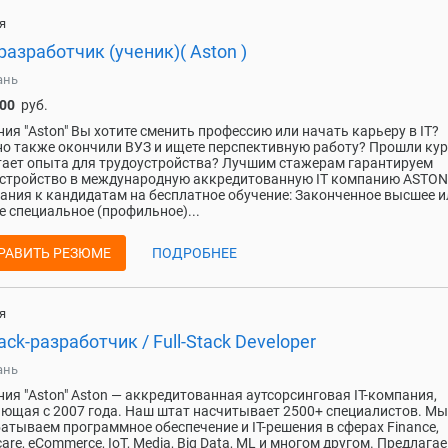
я
разработчик (ученик)( Aston )
ань
000
руб.
ия "Aston" Вы хотите сменить профессию или начать карьеру в IT?
о также окончили ВУЗ и ищете перспективную работу? Прошли кур
тает опыта для трудоустройства? Лучшим стажерам гарантируем
стройство в международную аккредитованную IT компанию ASTON
ания к кандидатам на бесплатное обучение: Законченное высшее и
е специальное (профильное)...
РАВИТЬ РЕЗЮМЕ
ПОДРОБНЕЕ
я
tack-разработчик / Full-Stack Developer
ань
ия "Aston" Aston — аккредитованная аутсорсинговая IT-компания,
ющая с 2007 года. Наш штат насчитывает 2500+ специалистов. Мы
атываем программное обеспечение и IT-решения в сферах Finance,
care, eCommerce, IoT, Media, Big Data, ML и многом другом. Предлага