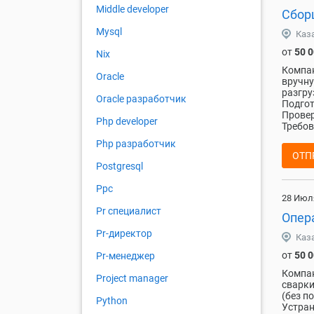
Middle developer
Сбор
Mysql
Каз
от
50 
Nix
Компан
Oracle
вручну
разгру
Oracle разработчик
Подгот
Провер
Php developer
Требов
Php разработчик
ОТП
Postgresql
Ppc
28 Июл
Pr специалист
Опер
Pr-директор
Каз
от
50 
Pr-менеджер
Компан
Project manager
сварки
(без п
Python
Устран