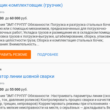
щик-комплектовщик (грузчик)
ань
000
до
60 000
руб.
ия "ЗМТ-ГРУПП" Обязанности: Погрузка и разгрузка стальных боч
ю или с помощью механизмов, предназначенных для погрузочно-
зочных работ; Укладка грузов и размещение их в складском помещ
овка грузов к погрузке-выгрузке, штабелирование, сборка, упаковк
ка целостности груза; Сборка и комплектация стальных бочек;
ания: Внимательность...
РАВИТЬ РЕЗЮМЕ
ПОДРОБНЕЕ
я
атор линии шовной сварки
ань
000
до
55 000
руб.
ия "ЗМТ-ГРУПП" Обязанности : Настраивать параметры линии (ск
, ток, давление роликов) Контролировать процесс сварки и качест
ор, трещин, непроваров) Корректировать режимы при отклонениях 
ять мелкие неисправности на месте, о серьёзных — докладывать В