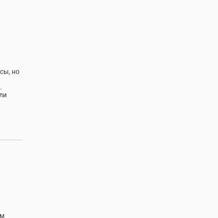
сы, но
.
ли
ем